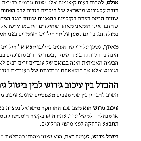
אולם,
למרות דעות קיצוניות אלו, ישנם גורמים בכירי
תורה על גירוש מישראל של הילדים הזרים לכל הפחות עד
שונים הביעו דעתם בקולניות בהפגנות שונות כנגד הגי
שהדבר אינו הומאני מאחר שהילדים חיו בארץ ישראל ת
כמולדתם. כך גם נטען על ידי הילדים העומדים בפני הג
מאידך,
נטען על ידי שר הפנים כי ליבו יוצא אל הילדים
הינה כי הגדרת הבעיה שגויה, בעוד שהרוב מתרכזים בב
הבעיה האמיתית הינה בבואם של עובדים זרים רבים לארץ
בגירוש אלא אך בהוצאתם והחזרתם של העובדים הזרי
ההבדל בין עיכוב גירוש לבין ביטול גי
חשוב להבחין בין שני מצבים משפטיים שונים: עיכוב גיר
עיכוב גירוש
הוא מצב שבו ההרחקה מישראל נעצרת באופ
או מנהלי – למשל ערר, עתירה או בקשה הומניטרית. מ
תתבצע הרחקה לפני מיצוי ההליכים.
ביטול גירוש
, לעומת זאת, הוא שינוי מהותי בהחלטת