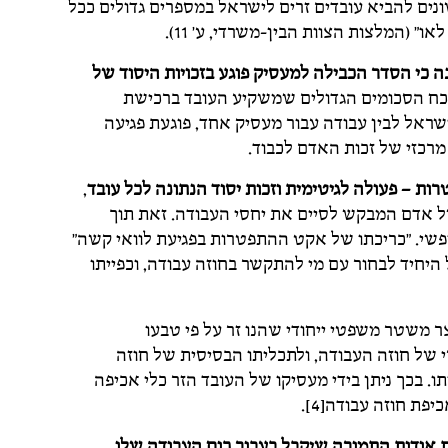
נים להביא עובדים זרים לישראל במספרים גדולים ככל
" (המלצות הצוות הבין-משרדי, ע' 11).
 כי הסדר הכבילה למעסיק פוגע בזכויות היסוד של
וכח הסכומים הגדולים שמשקיע העובד ברכישת
שראל לבין עבודה עבור מעסיק אחד, פוגעת פגיעה
מרכזי של זכות האדם לכבוד.
ות – פעולה לגיטימית וזכות יסוד הנתונה לכל עובד
,
ל אדם המבקש לסיים את יחסי העבודה. זאת תוך
פשי. "כריכתו של אקט ההתפטרות בפגיעת לוואי קשה"
יחיד לבחור עם מי להתקשר בחוזה עבודה, וכפייתו
 משטר משפטי ייחודי שהנו זר על פי טבעו
 של חוזה העבודה, ולתכליתו הבסיסית של חוזה
ו. בכך ניתן בידי מעסיקו של העובד הזר כלי אכיפה
ת חוזה עבודה[4].
 אודות התמורה שיקבל בעבור כוח העבודה שלו
,