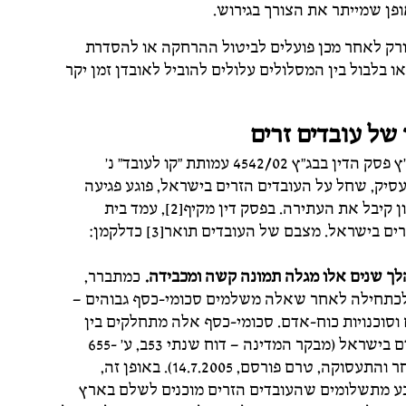
פן שמייתר את הצורך בגירוש.
ורק לאחר מכן פועלים לביטול ההרחקה או להסדרת
 בלבול בין המסלולים עלולים להוביל לאובדן זמן יקר
של עובדים זרים
ביום 30.3.06 ניתן על ידי בית משפט העליון בשבתו כבג"ץ פסק הדין בבג"ץ 4542/02 עמותת "קו לעובד" נ'
בילה למעסיק, שחל על העובדים הזרים בישראל, פוגע פגיעה
חמורה בזכויותיהם של עובדים אלה. בית המשפט העליון קיבל את העתירה. בפסק דין מקיף[2], עמד בית
ראל. מצבם של העובדים תואר[3] כדלקמן:
לך שנים אלו מגלה תמונה קשה ומכבידה.
כמתברר,
לכתחילה לאחר שאלה משלמים סכומי-כסף גבוהים –
 וסוכנויות כוח-אדם. סכומי-כסף אלה מתחלקים בין
חברת כוח-האדם במדינת המוצא לבין מתווכי כוח-האדם בישראל (מבקר המדינה – דוח שנתי 53ב, ע' 655-
656; עב (חיפה) 1565/05 רוזנר נ' משרד התעשיה, המסחר והתעסוקה, טרם פורסם, 14.7.2005). באופן זה,
ובע מתשלומים שהעובדים הזרים מוכנים לשלם בארץ