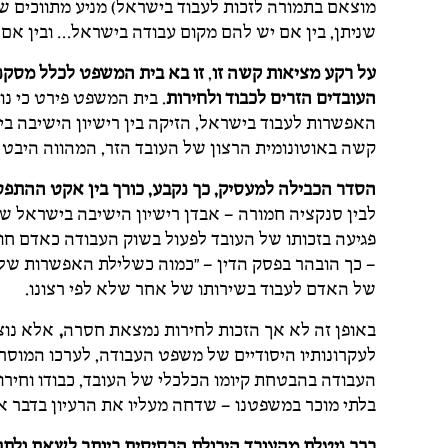
מוצאם בתמורה לזכות לעבוד בישראל) מניע מתווכים שו
שניתן, בין אם יש להם מקום עבודה בישראל… ובין אם לאו
על רקע מציאות קשה זו
,
זו בא בית המשפט לכלל מסקנה
העובדים הזרים לכבוד ולחירות
. בית המשפט פירט כי נ
האפשרות לעבוד בישראל, הזיקה בין רישיון הישיבה בי
קשה באוטונומית הרצון של העובד הזר, המהווה היבט 
הסדר הכבילה למעסיק, כך נקבע, כורך בין אקט ההתפטר
לבין סנקציה חמורה – אבדן רישיון הישיבה בישראל ש
פגיעה בזכותו של העובד לפעול בשוק העבודה כאדם חו
– כך הובהר בפסק הדין – "כמוה כשלילת האפשרות של ה
של האדם לעבוד בשירותו של אחר שלא לפי רצונו.
באופן זה לא אך הזכות לחירות נמצאת חסרה
,
אלא נוצר
לעקרונותיו היסודיים של משפט העבודה, לערכו המוסרי
העבודה בהבטחת קיומו הכלכלי של העובד, כבודו וחירות
בלתי מוכר במשפטנו – שדחה מעליו את הרעיון בדבר אכיפ
בכך ניטלת מהעובד היכולת הבסיסית ביותר לשאת ולתת