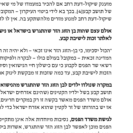
מוענק שיקול-דעת רחב אם להכיר במעמדו של מי שאינ
של תושב קבע[4]. בכך בא לידי ביטוי העיקרון
שיקול-דעת רחב למנוע מזרים מלהשתקע בה. אין לו לזר 
אולם עצם שהות בן הזוג הזר שהתגרש בישראל או נישוא
לאלתר זכות לישיבת קבע.
"הכול יסכימו, כי בן-הזוג הזר אינו זכאי – ולא יהיה ז
רשאי שר הפנים לקבוע כי עם כישלון חיי הנישואין וסיו
הזכות לישיבת קבע, עד כמה שזכות זו מבקשת לינוק את כ
במקרה שנולדו ילדים לבן הזוג הזר שהתגרש מהנישואי
תושב קבע בשל ילדיו הקטינים (שהינם אזרחים ישראלים
אולם משרד הפנים מאשר בקשה זו רק במקרים חריגים, ש
אז יש בהורותו של זר לקטין שהוא אזרח ישראל כדי להצ
לגישת משרד הפנים,
נסיבות מיוחדות אלה אינן מתקיימו
הפנים מוכן לאפשר לבן הזוג הזר שהתגרש, אשרות ביקור