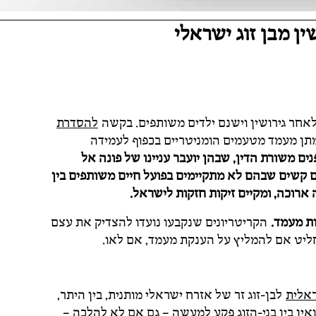
ין מבן זוג ישראלי
לאחר גירושין וישנם ילדים משותפים. בקשה
להסדרת
למתן מעמד מטעמים הומניטריים בכפוף לעמידה
נים משורת הדין, שבהן יועבר עניינו של פונה אל
 קשים שבהם לא מתקיימים בפועל חיים משותפים בין
 ארוכה, ומקיים זיקות חזקות לישראל.
ות מעמד.
הקריטריונים שנקבעו נועדו להצדיק את עצם
חליט אם להמליץ על הענקת מעמד, אם לאו.
אלית
לבן-זוג זר של אזרח ישראלי מותנית, בין היתר,
ין בין בני-הזוג פקע למעשה – גם אם לא להלכה –