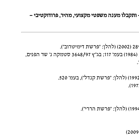
– ותקבלו מענה משפטי מקצועי, מהיר, פרודוקטיבי –
[2] ראו: בג"ץ 754/83 רנקין נ' שר הפנים, פ"ד לח(4) 113, (1984) בעמ' 117; בג"ץ 3648/97 סטמקה נ' שר הפנים,