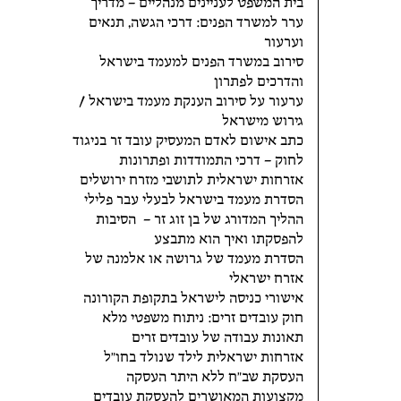
בית המשפט לעניינים מנהליים – מדריך
ערר למשרד הפנים: דרכי הגשה, תנאים
וערעור
סירוב במשרד הפנים למעמד בישראל
והדרכים לפתרון
ערעור על סירוב הענקת מעמד בישראל /
גירוש מישראל
כתב אישום לאדם המעסיק עובד זר בניגוד
לחוק – דרכי התמודדות ופתרונות
אזרחות ישראלית לתושבי מזרח ירושלים
הסדרת מעמד בישראל לבעלי עבר פלילי
ההליך המדורג של בן זוג זר – הסיבות
להפסקתו ואיך הוא מתבצע
הסדרת מעמד של גרושה או אלמנה של
אזרח ישראלי
אישורי כניסה לישראל בתקופת הקורונה
חוק עובדים זרים: ניתוח משפטי מלא
תאונות עבודה של עובדים זרים
אזרחות ישראלית לילד שנולד בחו"ל
העסקת שב"ח ללא היתר העסקה
מקצועות המאושרים להעסקת עובדים