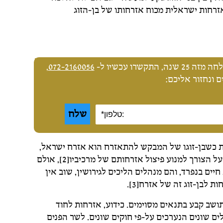
זרחות ישראלית מכוח אזרחותו של בן-הזוג
שרו עכשיו ל-
072-2160056
,
 ונחזור אליכם:
ת כשבן-זוגו של המבקש להתאזרח הוא אזרח ישראל,
מבוססת על הרצון לשמור על שלמות התא המשפחתי ועל הצורך למנוע פיצול אזרחותם של מרכיביו[2], אולם
ם בנפרד, והם מנהלים הליכים לגירושין, שוב אין
לבן-זוג זה של אזרח[3].
ושב קבע בתנאים מסוימים. כידוע, אזרחות לחוד
ם שונים הנערכים על-פי חוקים שונים. לשר הפנים