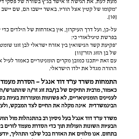
מעת לעת. את הגישה זו אישר בג"ץ בשורה של פסקי דין[9] כך למשל בפרשת קנדל נפסק כ
"מקומו של קטין אצל הוריו. באשר יישבו הם, שם יישב הוא
[10].
על-כן, ועל דרך העיקרון, אין באזרחות של הילדים כד
בפרשת טיגילאורי כי:
"פקיעת קשר הנישואין בין אזרח ישראלי לבן זוגו שו
של בן הזוג הזר"[11]
עם זאת ייתכנו כמובן מקרים הומניטריים כאמור לעיל א
ההורה מגדל את ילדו הישראלי.
התמחות משרד עו"ד דוד אנג'ל – הסדרת מעמד 
כאמור, מרבית התיקים של בן/בת זוג זר/ה שהתגרש/ה 
לעניינים הומניטאריים, לא פשוטות ומעוררות בעיות 
הבינמשרדית אינה מקלה את החיים לצד המבקש, ולעיתי
משרד עו"ד דוד אנג'ל בעל ניסיון רב בהתנהלות מול הו
בתחום. אנו מלווים את האזרח בכל שלבי התהליך, יודעי