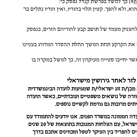
י:
, ולא להפך. קטין תלוי בהוריו, ואין הוריו נתלים בו"
י להעניק מעמד של תושב קבע להוריהם הזרים, כנפסק
מט את הקרקע תחת המשך החלת ההסדר המדורג בעניינו
שר יחייבו סטייה מעיקרון זה, כך למשל במקרה בו
לזר לאחר גירושין מישראלי
מבן/ת זוג ישראלי/ת שמגיעות לועדה הבינמשרדית
בשורה של נושאים משפטיים ועובדתיים, כאשר הועדה
ם מרובות גם גורמת לקשיים נוספים.
ועדה הממונה במשרד הפנים. אנו יודעים להתמודד עם
הבעיות השונות העולות תוך כדי הסדרת מעמד לזרים בישראל, עם הצלחות המגובות בתוצאות של 20 שנים
ם להפריד בין העיקר לטפל ומכווינים אתכם בדרך