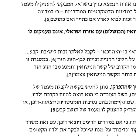
ו אזרח הנמצא כדין בישראל המבקש להעניק לו מעמד
 – המקובל במדינות הדמוקרטיות המודרניות – כי למדינה
זכות לבוא לארץ אם כתייר ואם כתושב[5].
יו (הכושלים) עם אזרח ישראלי, אינם מעניקים לו
ה ראוי כי יהיה זכאי – לקבל לאלתר זכות לישיבת-קבע…
המדינה זכאית – כמקובל בעולם כולו – לבקרה ולפיקוח על הליכי הקניית זכויות לבן-הזוג הזר"[6]. במסגרת זו
מו הקרוב של קשר הנישואין "תמנע מבן הזוג הזר
וחה מקשר הנישואין עצמו"[7].
ן שהתפרקו,
ניתן להגיש בקשה לקבלת מעמד של
), בשל העובדה כי הוא רוצה להיות בקרבת ילדיו.
מתקיימות בהם נסיבות הומניטריות יוצאות-דופן, או
דיק להעניק לו מעמד של תושב קבע[8].
ת כי אם במקרים חריגים ויוצאי דופן. עם זאת משרד
 "נדיבות" על-מנת שיוכל לבקר את ילדיו הקטינים