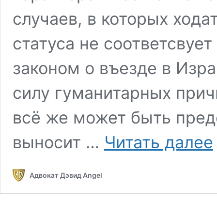
случаев, в которых хода
статуса не соответсвуе
законом о въезде в Изра
силу гуманитарных прич
всё же может быть пред
R
выносит …
Читать далее
в
в
и
Адвокат Дэвид Angel
В
д
п
в