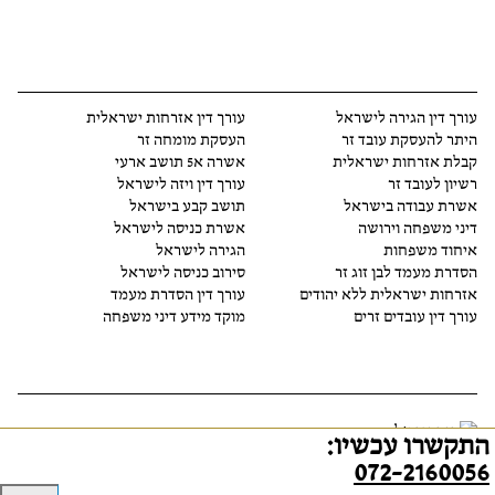
עורך דין הגירה לישראל
עורך דין אזרחות ישראלית
היתר להעסקת עובד זר
העסקת מומחה זר
קבלת אזרחות ישראלית
אשרה א5 תושב ארעי
רשיון לעובד זר
עורך דין ויזה לישראל
אשרת עבודה בישראל
תושב קבע בישראל
דיני משפחה וירושה
אשרת כניסה לישראל
איחוד משפחות
הגירה לישראל
הסדרת מעמד לבן זוג זר
סירוב כניסה לישראל
אזרחות ישראלית ללא יהודים
עורך דין הסדרת מעמד
עורך דין עובדים זרים
מוקד מידע דיני משפחה
התקשרו עכשיו:
2026 © כל הזכויות שמורות - דוד אנג׳ל עו״ד ונוטריון
winner
072-2160056
marketing