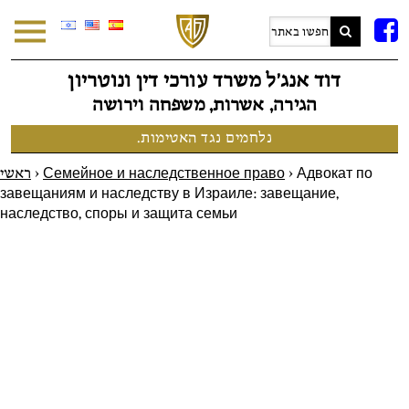
F
דוד אנג׳ל משרד עורכי דין ונוטריון
הגירה, אשרות, משפחה וירושה
נלחמים נגד האטימות.
ראשי
>
Семейное и наследственное право
>
Адвокат по
завещаниям и наследству в Израиле: завещание,
наследство, споры и защита семьи