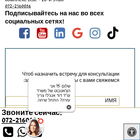
072-2160056
Подписывайтесь на нас во всех
социальных сетях!
Facebook
Youtube
linkedin
google
instag
tik
Чтоб назначить встречу для консультации
заполните форму и мы с вами свяжемся:
שלום 👋 אני
הצ'אטבוט של משרד
עו"ד דוד אנג'ל! צריך
עזרה? התחל שיחה.
Звоните сейчас:
072-2160056