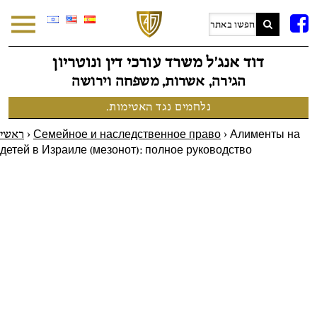
F
דוד אנג׳ל משרד עורכי דין ונוטריון
הגירה, אשרות, משפחה וירושה
נלחמים נגד האטימות.
ראשי
>
Семейное и наследственное право
>
Алименты на
детей в Израиле (мезонот): полное руководство