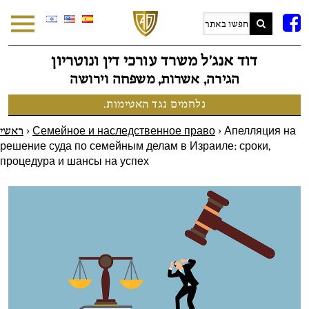
F
דוד אנג׳ל משרד עורכי דין ונוטריון
הגירה, אשרות, משפחה וירושה
נלחמים נגד האטימות.
ראשי
>
Семейное и наследственное право
>
Апелляция на
решение суда по семейным делам в Израиле: сроки,
процедура и шансы на успех