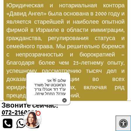
Юридическая и нотариальная контора
«Давид Ангел» была основана в 2000 году и
является старейшей и наиболее опытной
фирмой в Израиле в области иммиграции,
гражданства, регулирования статуса и
семейного права. Мы решительно боремся
с непрозрачностью и бюрократией –
благодаря более чем 25-летнему опыту,
успешному рассмотрению тысяч дел и
доказанной репутации во всех
שלום 👋 אני
הצ'אטבוט של משרד
юридических вопросах, включая ряд
עו"ד דוד אנג'ל! צריך
עזרה? התחל שיחה.
прецедентных достижений.
Звоните сейчас:
072-2160056
свяжитесь с нами