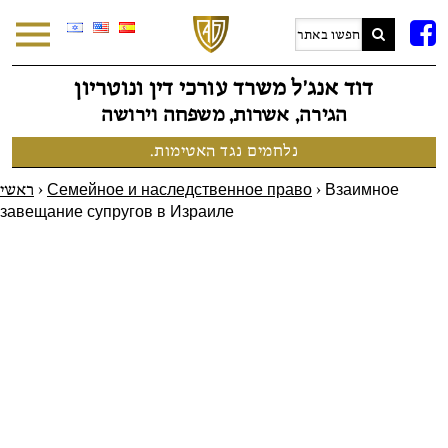
F
דוד אנג׳ל משרד עורכי דין ונוטריון
הגירה, אשרות, משפחה וירושה
נלחמים נגד האטימות.
ראשי
>
Семейное и наследственное право
>
Взаимное
завещание супругов в Израиле