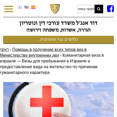
F
דוד אנג׳ל משרד עורכי דין ונוטריון
הגירה, אשרות, משפחה וירושה
נלחמים נגד האטימות.
ראשי
>
Помощь в получение всех типов виз в
Министерстве внутренних дел
>
Rуманитарная виза в
израиле — Визы для пребывания в Израиле и
предоставление вида на жительство по причинам
гуманитарного характера