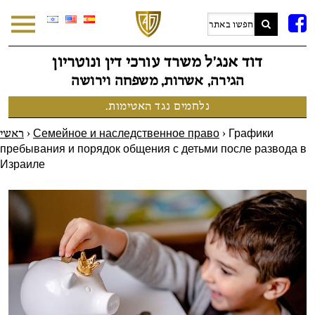
F
דוד אנג׳ל משרד עורכי דין ונוטריון
הגירה, אשרות, משפחה וירושה
נלחמים נגד האטימות.
ראשי
>
Семейное и наследственное право
>
Графики
пребывания и порядок общения с детьми после развода в
Израиле