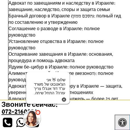
Адвокат по завещаниям и наследству в Израиле:
завещание, наследство, споры и защита семьи
Брачный договор в Израиле (הסכם ממון): полный гид
по составлению и утверждению
Соглашение о разводе в Израиле: полное
руководство
Установление отцовства в Израиле: полное
руководство
Оспаривание завещания в Израиле: основания,
процедура и помощь адвоката
Ядуим бе-цибур в Израиле: полное руководство
Алименты на детей в Израиле (мезонот): полное
руководство
שלום 👋 אני
הצ'אטבוט של משרד
Адвокат по брачному договору в Израиле — защита,
עו"ד דוד אנג'ל! צריך
уверенность и честность в отношениях
עזרה? התחל שיחה.
Адвокат в Израиле Давид Энджель — более 25 лет
Звоните сейчас:
опыта
072-2160056
Адвокат по разводам в Израиле: профессиональное
сопровождение бракоразводного процесса
Адвокат по семейному праву