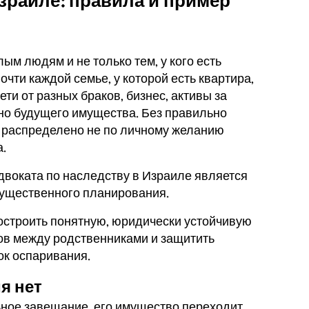
зраиле: правила и пример
м людям и не только тем, у кого есть
очти каждой семье, у которой есть квартира,
ти от разных браков, бизнес, активы за
но будущего имущества. Без правильно
 распределено не по личному желанию
а.
двоката по наследству в Израиле является
мущественного планирования.
остроить понятную, юридически устойчивую
ов между родственниками и защитить
к оспаривания.
я нет
ьное завещание, его имущество переходит