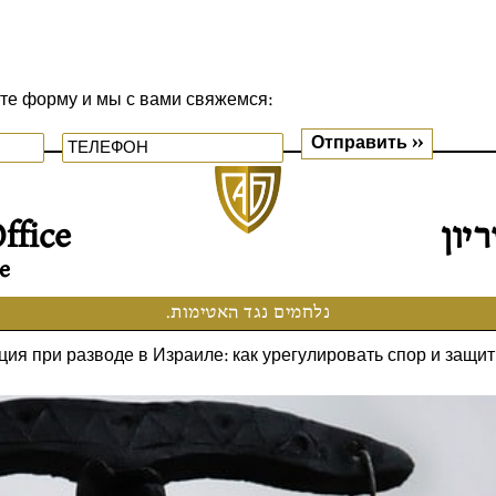
ите форму и мы с вами свяжемся:
יון
ffice
e
נלחמים נגד האטימות.
ия при разводе в Израиле: как урегулировать спор и защит