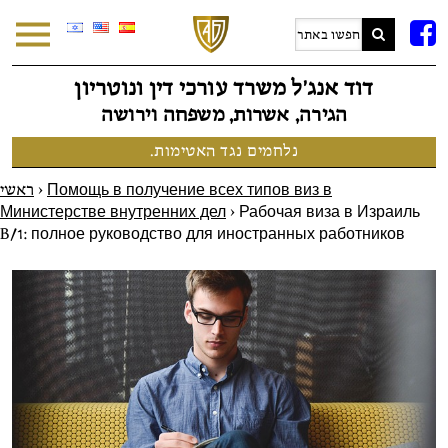
F
דוד אנג׳ל משרד עורכי דין ונוטריון
הגירה, אשרות, משפחה וירושה
נלחמים נגד האטימות.
ראשי
>
Помощь в получение всех типов виз в
Министерстве внутренних дел
>
Рабочая виза в Израиль
B/1: полное руководство для иностранных работников