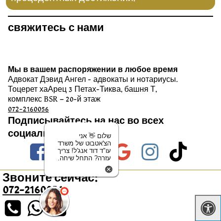
свяжитесь с нами
Мы в вашем распоряжении в любое время
Адвокат Дэвид Ангел - адвокаты и нотариусы.
Тоцерет хаАрец 3 Петах-Тиква, башня Т,
комплекс BSR – 20-й этаж
072-2160056
Подписывайтесь на нас во всех
социальных сетях!
שלום 👋 אני
הצ'אטבוט של משרד
Facebook
Youtube
linkedin
google
instag
tik
עו"ד דוד אנג'ל! צריך
עזרה? התחל שיחה.
Звоните сейчас:
072-2160056
Чтоб назначить встречу для консультации