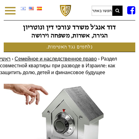
F
דוד אנג׳ל משרד עורכי דין ונוטריון
הגירה, אשרות, משפחה וירושה
נלחמים נגד האטימות.
ראשי
>
Семейное и наследственное право
>
Раздел
совместной квартиры при разводе в Израиле: как
защитить долю, детей и финансовое будущее