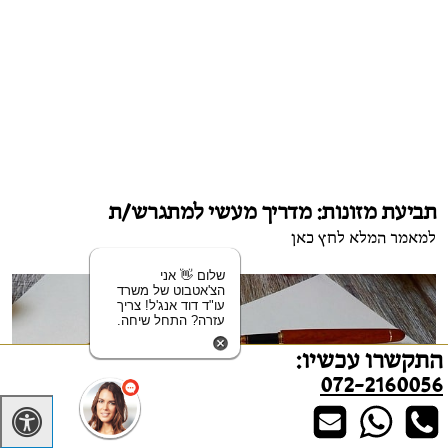
תביעת מזונות: מדריך מעשי למתגרש/ת
למאמר המלא לחץ כאן
שלום 👋 אני
הצ'אטבוט של משרד
עו"ד דוד אנג'ל! צריך
עזרה? התחל שיחה.
התקשרו עכשיו:
072-2160056