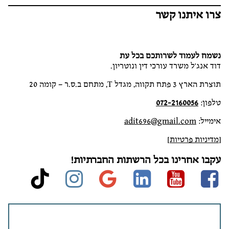
צרו איתנו קשר
נשמח לעמוד לשרותכם בכל עת
דוד אנג'ל משרד עורכי דין ונוטריון.
תוצרת הארץ 3 פתח תקווה, מגדל T, מתחם ב.ס.ר – קומה 20
טלפון:
072-2160056
אימייל:
adit696@gmail.com
[
מדיניות פרטיות
]
עקבו אחרינו בכל הרשתות החברתיות!
stagram
ktok
google
linkedin
Youtube
Facebook