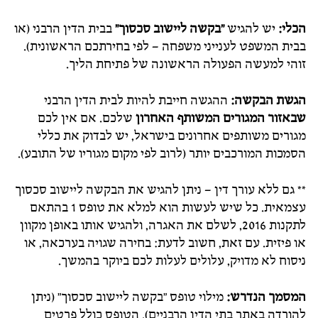
הכלי:
יש להגיש
"בקשה ליישוב סכסוך"
בבית הדין הרבני (או
בבית המשפט לענייני משפחה – לפי בחירתכם הראשונית).
זוהי למעשה הפעולה הראשונה של פתיחת הליך.
הגשת הבקשה:
ההגשה חייבת להיות לבית הדין הרבני
שבאזור המגורים המשותף האחרון
שלכם. אם אין לכם
מגורים משותפים אחרונים בישראל, יש לבדוק את כללי
הסמכות המורכבים יותר (לרוב לפי מקום מגוריו של התובע).
** גם ללא עורך דין – ניתן להגיש את הבקשה ליישוב סכסוך
עצמאית. כל שיש לעשות הוא למלא את טופס 1 בהתאם
לתקנות 2016, לשלם את האגרה, ולהגיש אותו באופן מקוון
או פיזית. עם זאת, חשוב לדעת: בחירה שגויה בערכאה, או
ניסוח לא מדויק, עלולים לעלות לכם ביוקר בהמשך.
המסמך הנדרש:
מילוי טופס "בקשה ליישוב סכסוך" (ניתן
להורדה באתר בתי הדין הרבניים). הטופס כולל פרטים