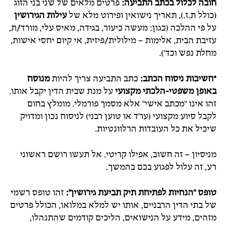
חובה לכלול בכתב התביעה:
פרטים מלאים של שני בני הזוג
(כולל ת.ז.), תאריך נישואין ופירוט מלא של
עילות הגירושין
על פי ההלכה (כגון: מעשה כיעור, בגידה, מאיס עלי, מורד/ת,
עזיבת הבית, אלימות – מילולית/פיזית, אי קיום יחסי אישות,
מחלת נפש וכד').
*חשיבות ניסוח הכתב:
כתב התביעה צריך להיות
מנוסח
באופן משפטי-הלכתי מקצועי
על מנת שבית הדין יקבל אותו.
זהו אינו "מכתב אישי" אלא מסמך פורמלי. מומלץ בחום
לקבל סיוע מקצועי (עו"ד או טוען רבני) לניסוח נכון ומדויק
שיכיל את כל העובדות הרלוונטיות.
מניסיון – זה חשוב, אפילו קריטי. אל תעשו רושם ראשוני
רע, זה עלול לפגוע בכם בהמשך.
טופס "הנחיות לפתיחת תיק תביעת גירושין":
זהו טופס רשמי
של בתי הדין הרבניים, אותו יש למלא במלואו, הכולל פרטים
מזהים, מידע על הנישואים, הליכים קודמים שהתנהלו,