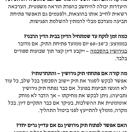
היעדרות יכולה להיחשב כהפרת הוראה משפטית. הערכאה
רשאית לחייב אותו בהוצאות, ולפעמים גם תאפשר פתיחת
תביעה מצדכם מבלי להמתין להשלמת הפגישות.
כמה זמן לוקח עד שמתחיל הדיון בבית הדין הרבני?
בממוצע: כ־30–60 יום ממועד פתיחת התיק. אם מדובר
בגירושין בהסכמה
– ייקבע דיון קצר תוך שבועות ספורים
בלבד.
מה קורה אם פתחתי תיק גירושין – והתחרטתי?
אפשר לבקש לסגור את תיק יישוב הסכסוך בכל שלב, כל עוד
לא הוגשו תביעות בפועל. אם כבר נפתח תיק גירושין
(תביעה), ניתן לבקש את מחיקתו – אך הדבר לא מוחק
אוטומטית את ההשלכות, בעיקר אם כבר התקיים דיון. בכל
מקרה, מומלץ להתייעץ לפני ביטול התהליך.
האם אפשר לפתוח תיק גירושין גם אם עדיין גרים יחד
?