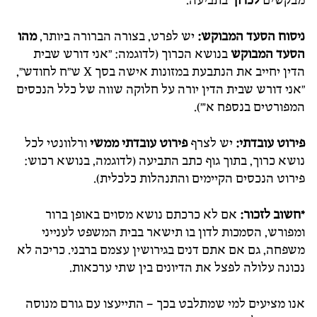
מבקשים
לכרוך
בתביעה.
ניסוח הסעד המבוקש:
יש לפרט, בצורה הברורה ביותר,
מהו
הסעד המבוקש
בנושא הכרוך (לדוגמה: "אני דורש שבית
הדין יחייב את הנתבעת במזונות אישה בסך X ש"ח לחודש",
"אני דורש שבית הדין יורה על חלוקה שווה של כלל הנכסים
המפורטים בנספח א'").
פירוט עובדתי:
יש לצרף
פירוט עובדתי ממשי
ורלוונטי לכל
נושא כרוך, בתוך גוף כתב התביעה (לדוגמה, בנושא רכוש:
פירוט הנכסים הקיימים והתנהלות כלכלית).
*חשוב לזכור:
אם לא כרכתם נושא מסוים באופן ברור
ומפורש, הסמכות לדון בו תישאר בבית המשפט לענייני
משפחה, גם אם אתם דנים בגירושין עצמם ברבני. כריכה לא
נכונה עלולה לפצל את הדיונים בין שתי ערכאות.
אנו מציעים למי שמתלבט בכך – התייעצו עם גורם מנוסה