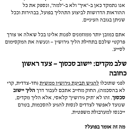
אנו נתמקד כאן ב-"איך" ולא ב-"למה", ונספק את כל
ההוראות הדרושות לביצוע התהליך בפועל, בבהירות וככל
שניתן בגובה העיניים.
אתם כמובן יותר ממוזמנים לפנות אלינו בכל שאלה או צורך
פרקטי שלכם בתחילת הליך גירושין – ונעשה את המקסימום
לסייע.
שלב מקדים: יישוב סכסוך – צעד ראשון
כחובה
לפני שתוכלו
להגיש תביעת גירושין ממשית
(חד-צדדית, קרי
לא בהסכמה), החוק מחייב אתכם לעבור דרך
הליך יישוב
סכסוך
. זהו לא "תיק גירושין" קלאסי, אלא הליך מקדים,
שנועד לאפשר לצדדים לנסות להגיע להסכמות, בטרם
ייכנסו למערבולת משפטית.
מה זה אומר בפועל?