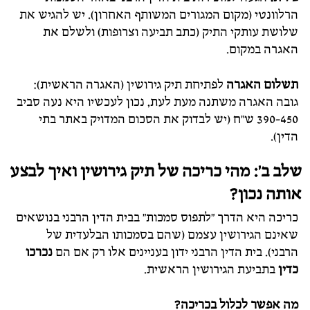
הרלוונטי (מקום המגורים המשותף האחרון). יש להגיש את
שלושת עותקי התיק (כתב תביעה וצרופות) ולשלם את
האגרה במקום.
תשלום האגרה
לפתיחת תיק גירושין (האגרה הראשית):
גובה האגרה משתנה מעת לעת, נכון לעכשיו היא נעה סביב
390-450 ש"ח (יש לבדוק את הסכום המדויק באתר בתי
הדין).
שלב ב': מהי כריכה של תיק גירושין ואיך לבצע
אותה נכון?
כריכה היא הדרך "לתפוס סמכות" בבית הדין הרבני בנושאים
שאינם הגירושין עצמם (שהם בסמכותו הבלעדית של
הרבני). בית הדין הרבני ידון בעניינים אלו רק אם הם
נכרכו
כדין
בתביעת הגירושין הראשית.
מה אפשר לכלול בכריכה?