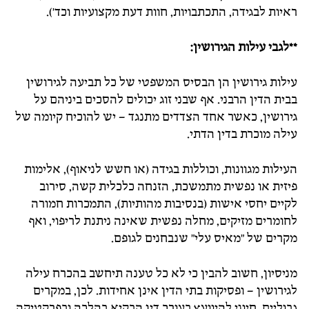
ראיות לבגידה, התכתבויות, חוות דעת מקצועיות וכד').
**לגבי עילות הגירושין:
עילות גירושין הן הבסיס המשפטי של כל תביעה לגירושין
בבית הדין הרבני. אף שבני זוג יכולים להסכים ביניהם על
גירושין, כאשר אחד הצדדים מתנגד – יש להוכיח קיומה של
עילה מוכרת בדין הדתי.
העילות מגוונות, וכוללות בגידה (או חשש לניאוף), אלימות
פיזית או נפשית מתמשכת, הזנחה כלכלית קשה, סירוב
לקיים יחסי אישות (בנסיבות מהותיות), התמכרות חמורה
לחומרים מזיקים, מחלה נפשית שאינה ניתנת לריפוי, ואף
מקרים של "מאיס עלי" שנבחנים לגופם.
מניסיון, חשוב להבין כי לא כל טענה תיחשב בהכרח עילה
לגירושין – ופסיקות בתי הדין אינן אחידות. לכן, במקרים
גבוליים, חיוני להיוועץ בעורך דין הבקיא בהלכה ובפרקטיקה