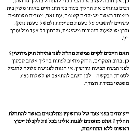
כן. אין חובה לעזוב את הבית כדי להתחיל בהליך גירושין.
רבים פותחים את ההליך בעוד בני הזוג חיים באותו משק בית,
במיוחד כאשר יש ילדים קטינים. עם זאת, מגורים משותפים
עשויים להשפיע על טענות מסוימות (למשל טענת נתק),
ולכן יש לפעול בזהירות משפטית, ולבחון כל צעד מול עורך
דין.
האם חייבים לקיים פגישת מהו"ת לפני פתיחת תיק גירושין
?
כן. ברוב המקרים, החוק מחייב לפתוח בהליך יישוב סכסוך
לפני הגשת תביעת גירושין. אי הגעה לפגישה עלולה להוביל
לסגירת הבקשה – לכן חשוב להתייצב או לשלוח נציג
משפטי במידת הצורך.
**עומדים בפני צעד של גירושין? מתלבטים באשר להתחלת
ההליך? אתם מוזמנים לפנות אלינו בכל עת לקבלת ייעוץ
ראשוני ללא התחייבות.