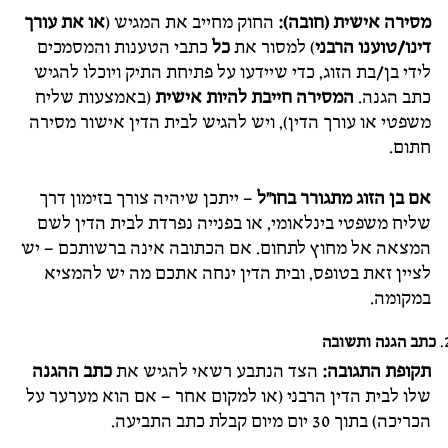
מסירה אישית (חובה):
החוק מחייב את המגיש (
או את עורך
דינו/טוענו הרבני
) למסור את
כל
כתבי הטענות והמסמכים
לידי בן/בת הזוג, כדי שיידעו על פתיחת התיק ויוכלו להגיש
כתב הגנה.
המסירה חייבת להיות אישית
(באמצעות שליח
משפטי או עורך הדין), ויש להגיש לבית הדין אישור מסירה
חתום.
אם בן הזוג מתגורר בחו"ל
– ייתכן שיהיה צורך בזימון דרך
שליח משפטי בינלאומי, או בפנייה נפרדת לבית הדין לשם
המצאה אל מחוץ לתחום. אם הכתובה אינה ברשותכם – יש
לציין זאת בטופס, ובית הדין ינחה אתכם מה יש להמציא
במקומה.
כתב הגנה ותשובה
תקופת התגובה:
הצד הנתבע רשאי להגיש את
כתב ההגנה
שלו לבית הדין הרבני (או למקום אחר – אם הוא מערער על
הכריכה) בתוך 30 יום מיום קבלת כתב התביעה.