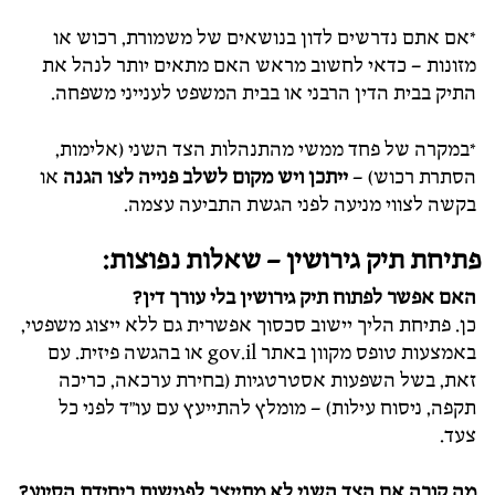
*אם אתם נדרשים לדון בנושאים של משמורת, רכוש או
מזונות – כדאי לחשוב מראש האם מתאים יותר לנהל את
התיק בבית הדין הרבני או בבית המשפט לענייני משפחה.
*במקרה של פחד ממשי מהתנהלות הצד השני (אלימות,
הסתרת רכוש) –
ייתכן ויש מקום לשלב פנייה לצו הגנה
או
בקשה לצווי מניעה לפני הגשת התביעה עצמה.
פתיחת תיק גירושין – שאלות נפוצות:
האם אפשר לפתוח תיק גירושין בלי עורך דין?
כן. פתיחת הליך יישוב סכסוך אפשרית גם ללא ייצוג משפטי,
באמצעות טופס מקוון באתר gov.il או בהגשה פיזית. עם
זאת, בשל השפעות אסטרטגיות (בחירת ערכאה, כריכה
תקפה, ניסוח עילות) – מומלץ להתייעץ עם עו"ד לפני כל
צעד.
מה קורה אם הצד השני לא מתייצב לפגישות ביחידת הסיוע?