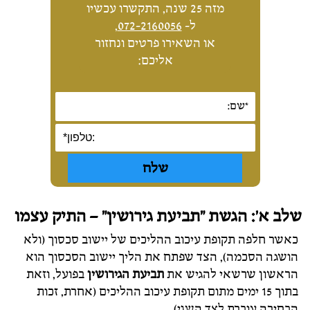
מזה 25 שנה, התקשרו עכשיו
ל-
072-2160056
,
או השאירו פרטים ונחזור
אליכם:
שלב א': הגשת "תביעת גירושין" – התיק עצמו
כאשר חלפה תקופת עיכוב ההליכים של יישוב סכסוך (ולא
הושגה הסכמה), הצד שפתח את הליך יישוב הסכסוך הוא
הראשון שרשאי להגיש את
תביעת הגירושין
בפועל, וזאת
בתוך 15 ימים מתום תקופת עיכוב ההליכים (אחרת, זכות
הבחירה עוברת לצד השני).