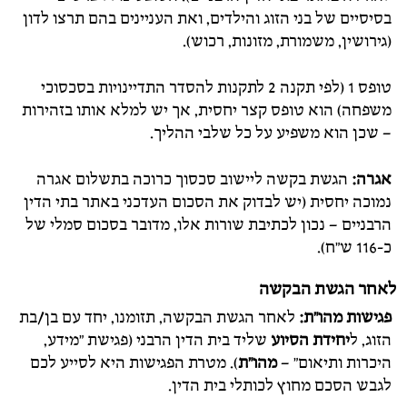
בסיסיים של בני הזוג והילדים, ואת העניינים בהם תרצו לדון
(גירושין, משמורת, מזונות, רכוש).
טופס 1 (לפי תקנה 2 לתקנות להסדר התדיינויות בסכסוכי
משפחה) הוא טופס קצר יחסית, אך יש למלא אותו בזהירות
– שכן הוא משפיע על כל שלבי ההליך.
אגרה:
הגשת בקשה ליישוב סכסוך כרוכה בתשלום אגרה
נמוכה יחסית (יש לבדוק את הסכום העדכני באתר בתי הדין
הרבניים – נכון לכתיבת שורות אלו, מדובר בסכום סמלי של
כ-116 ש"ח).
לאחר הגשת הבקשה
פגישות מהו"ת:
לאחר הגשת הבקשה, תזומנו, יחד עם בן/בת
הזוג, ל
יחידת הסיוע
שליד בית הדין הרבני (פגישת "מידע,
היכרות ותיאום" –
מהו"ת
). מטרת הפגישות היא לסייע לכם
לגבש הסכם מחוץ לכותלי בית הדין.