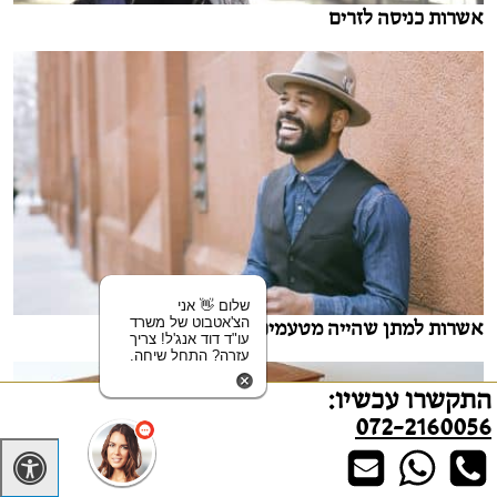
אשרות כניסה לזרים
שלום 👋 אני
הצ'אטבוט של משרד
אשרות למתן שהייה מטעמים הומניטאריים
עו"ד דוד אנג'ל! צריך
עזרה? התחל שיחה.
התקשרו עכשיו:
072-2160056