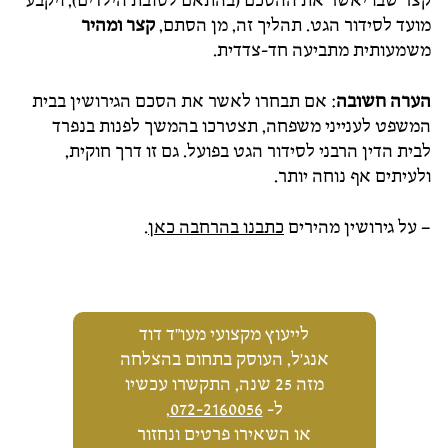
קצר שבו יאשר את ההסכם (בהתאם לטובת הילדים), ויקבע
מועד לסידור הגט. תהליך זה, מן הסתם,
קצר ומהיר
משמעותית מתביעה חד-צדדית.
הערה חשובה
: אם תבחרו לאשר את הסכם הגירושין בבית
המשפט לענייני משפחה, תצטרכו בהמשך לפנות בנפרד
לבית הדין הרבני לסידור הגט בפועל. גם זו דרך חוקית,
ולעיתים אף נוחה יותר.
– על גירושין מהירים
כתבנו בהרחבה כאן
.
לייעוץ מקצועי מעו"ד דוד
אנג'ל, העוסק בתחום בהצלחה
מזה 25 שנה, התקשרו עכשיו
ל-
072-2160056
,
או השאירו פרטים ונחזור