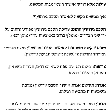
עילות אלא דורש אישור רשמי מבית המשפט.
איך מגישים בקשה לאישור הסכם גירושין?
הסכם גירושין חתום:
עריכת הסכם גירושין מפורט וחתום על
ידי שני הצדדים (מומלץ בחום באמצעות עו"ד/טוען רבני).
טופס "בקשה משותפת לאישור הסכם גירושין":
מילוי הטופס
המיוחד והרלוונטי (שונה מטופס תביעת גירושין).
צרופות:
צילום ת.ז. עם ספח לשני הצדדים, תעודת נישואין,
והעתק ההסכם המלא.
אגרה:
תשלום אגרת אישור הסכם גירושין (נמוכה
משמעותית מתביעה רגילה).
הדיון:
במקרה של הסכם, בית הדין יזמן את בני הזוג לדיון