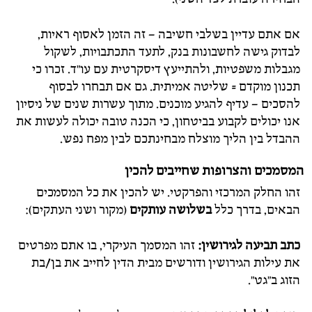
אם אתם עדיין בשלבי חשיבה – זה הזמן לאסוף ראיות,
לבדוק גישה לחשבונות בנק, לתעד התכתבויות, לשקול
מגבלות משפטיות, ולהתייעץ דיסקרטית עם עו"ד. זכרו כי
תכנון מוקדם = שליטה אמיתית. גם אם תבחרו לבסוף
להסכים – עדיף להגיע מוכנים. מתוך עשרות שנים של ניסיון
אנו יכולים לקבוע בביטחון, כי הכנה טובה יכולה לעשות את
ההבדל בין הליך מוצלח מבחינתכם לבין מפח נפש.
המסמכים והצרופות שחייבים להכין
זהו החלק המרכזי והפרקטי. יש להכין את כל המסמכים
הבאים, בדרך כלל
בשלושה עותקים
(מקור ושני העתקים):
כתב תביעה לגירושין:
זהו המסמך העיקרי, בו אתם מפרטים
את עילות הגירושין ודורשים מבית הדין לחייב את בן/בת
הזוג ב"גט".