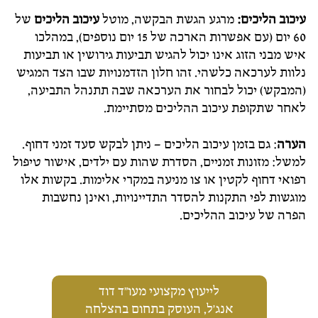
עיכוב הליכים:
מרגע הגשת הבקשה, מוטל
עיכוב הליכים
של
60 יום (עם אפשרות הארכה של 15 יום נוספים), במהלכו
איש מבני הזוג אינו יכול להגיש תביעות גירושין או תביעות
נלוות לערכאה כלשהי. זהו חלון הזדמנויות שבו הצד המגיש
(המבקש) יכול לבחור את הערכאה שבה תתנהל התביעה,
לאחר שתקופת עיכוב ההליכים מסתיימת.
הערה
: גם בזמן עיכוב הליכים – ניתן לבקש סעד זמני דחוף.
למשל: מזונות זמניים, הסדרת שהות עם ילדים, אישור טיפול
רפואי דחוף לקטין או צו מניעה במקרי אלימות. בקשות אלו
מוגשות לפי התקנות להסדר התדיינויות, ואינן נחשבות
הפרה של עיכוב ההליכים.
לייעוץ מקצועי מעו"ד דוד
אנג'ל, העוסק בתחום בהצלחה