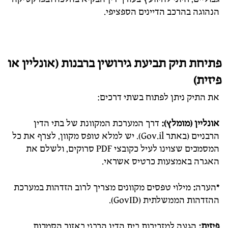
הנהוגה בהרכב הדיינים הספציפי.
פתיחת תיק תביעת גירושין ברבנות (אונליין או
פיזית)
את התיק ניתן לפתוח בשתי דרכים:
אונליין (מומלץ):
דרך המערכת המקוונת של בתי הדין
הרבניים (באתר Gov.il). יש למלא טופס מקוון, לצרף את כל
המסמכים שצוינו לעיל כקובצי PDF סרוקים, ולשלם את
האגרה באמצעות כרטיס אשראי.
*
הערה
:
מילוי טפסים מקוונים מצריך לרוב הזדהות במערכת
ההזדהות הממשלתית (GovID).
פיזית:
הגעה למזכירות בית הדין הרבני באזור הסמכות