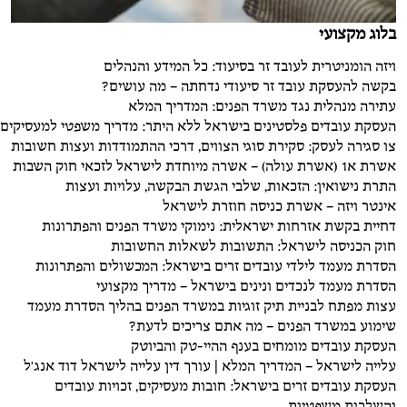
בלוג מקצועי
ויזה הומניטרית לעובד זר בסיעוד: כל המידע והנהלים
בקשה להעסקת עובד זר סיעודי נדחתה – מה עושים?
עתירה מנהלית נגד משרד הפנים: המדריך המלא
העסקת עובדים פלסטינים בישראל ללא היתר: מדריך משפטי למעסיקים
צו סגירה לעסק: סקירת סוגי הצווים, דרכי ההתמודדות ועצות חשובות
אשרת א1 (אשרת עולה) – אשרה מיוחדת לישראל לזכאי חוק השבות
התרת נישואין: הזכאות, שלבי הגשת הבקשה, עלויות ועצות
אינטר ויזה – אשרת כניסה חוזרת לישראל
דחיית בקשת אזרחות ישראלית: נימוקי משרד הפנים והפתרונות
חוק הכניסה לישראל: התשובות לשאלות החשובות
הסדרת מעמד לילדי עובדים זרים בישראל: המכשולים והפתרונות
הסדרת מעמד לנכדים ונינים בישראל – מדריך מקצועי
עצות מפתח לבניית תיק זוגיות במשרד הפנים בהליך הסדרת מעמד
שימוע במשרד הפנים – מה אתם צריכים לדעת?
העסקת עובדים מומחים בענף ההיי-טק והביוטק
עלייה לישראל – המדריך המלא | עורך דין עלייה לישראל דוד אנג'ל
העסקת עובדים זרים בישראל: חובות מעסיקים, זכויות עובדים
והשלכות משפטיות