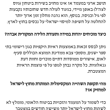
תושב ארעי במעמד א1 אינו מחויב בשירות ביטחון (גיוס
לצה"ל) באופן מיידי, בניגוד לעולה חדש שחובותיו נקבעות
לפי גיל וכניסה. בנוסף, הוא נהנה מחלון זמן ארוך יותר
להחלטה על חשיפה למיסוי ישראלי על נכסים בחוץ לארץ.
כיצד מוכיחים יהדות במידה ותעודת הלידה המקורית אבדה?
ניתן לבסס זכאות באמצעות ראיות היקפיות כגון רישומי בתי
ספר ישנים, מסמכי צבא ממדינת המוצא הכוללים סעיף
לאום, אישורים ממוסדות דתיים מוכרים וחוות דעת
גנאלוגיות. כל מקרה נבחן לגופו על פי עוצמת הראיות
המצטברת.
מהי תקופת השהייה המקסימלית המותרת מחוץ לישראל
למחזיק א1?
כדי לשמור על המעמד והזכויות בביטוח הלאומי, מומלץ לא
לשהות מחוץ לישראל יותר משישה חודשים במצטבר