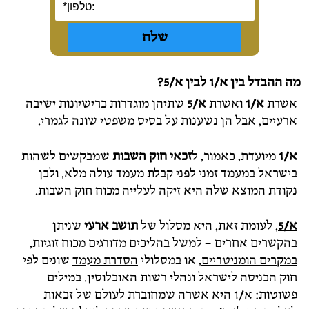
מה ההבדל בין א/1 לבין א/5?
אשרת
א/1
ואשרת
א/5
שתיהן מוגדרות כרישיונות ישיבה
ארעיים, אבל הן נשענות על בסיס משפטי שונה לגמרי.
א/1
מיועדת, כאמור, ל
זכאי חוק השבות
שמבקשים לשהות
בישראל במעמד זמני לפני קבלת מעמד עולה מלא, ולכן
נקודת המוצא שלה היא זיקה לעלייה מכוח חוק השבות.
א/5
, לעומת זאת, היא מסלול של
תושב ארעי
שניתן
בהקשרים אחרים – למשל בהליכים מדורגים מכוח זוגיות,
במקרים הומניטריים
, או במסלולי
הסדרת מעמד
שונים לפי
חוק הכניסה לישראל ונהלי רשות האוכלוסין. במילים
פשוטות: א/1 היא אשרה שמחוברת לעולם של זכאות