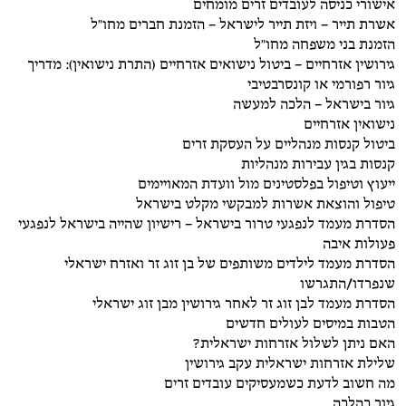
אישורי כניסה לעובדים זרים מומחים
אשרת תייר – ויזת תייר לישראל – הזמנת חברים מחו"ל
הזמנת בני משפחה מחו"ל
גירושין אזרחיים – ביטול נישואים אזרחיים (התרת נישואין): מדריך
גיור רפורמי או קונסרבטיבי
גיור בישראל – הלכה למעשה
נישואין אזרחיים
ביטול קנסות מנהליים על העסקת זרים
קנסות בגין עבירות מנהליות
ייעוץ וטיפול בפלסטינים מול וועדת המאויימים
טיפול והוצאת אשרות למבקשי מקלט בישראל
הסדרת מעמד לנפגעי טרור בישראל – רישיון שהייה בישראל לנפגעי
פעולות איבה
הסדרת מעמד לילדים משותפים של בן זוג זר ואזרח ישראלי
שנפרדו/התגרשו
הסדרת מעמד לבן זוג זר לאחר גירושין מבן זוג ישראלי
הטבות במיסים לעולים חדשים
האם ניתן לשלול אזרחות ישראלית?
שלילת אזרחות ישראלית עקב גירושין
מה חשוב לדעת כשמעסיקים עובדים זרים
גיור כהלכה