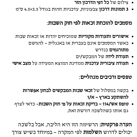
צילום של
כל דפי הדרכון הזר
3 תמונות דרכון
צבעוניות, עדכניות וזהות בגודל 3.5×4.5 ס"מ
מסמכים להוכחת זכאות לפי חוק השבות
:
אישורים ותעודות מקוריות
שמוכיחים יהדות או זכאות שבות
כאשר המסמכים אינם בעברית או באנגלית – להגישם
מתורגמים
כנדרש
תעודת לידה
של המבקש/ים
תעודה ציבורית עדכנית
ממדינת המוצא המעידה על
מצב אישי
טפסים ורכיבים מנהליים
:
בקשה במסלול של
זכאי שבות המבקשים לבחון אפשרות
להשתקע בארץ – א/1
טופס אש/114 – בדיקת זכאות על פי חוק השבות
– כדאי לצרף
גם אותו כשהלשכה דורשת זאת.
הערה פרקטית:
הרשימה הזו היא הליבה, אבל בלשכה
יכולים לדרוש
השלמות
לפי המקרה – במיוחד כשיש צורך