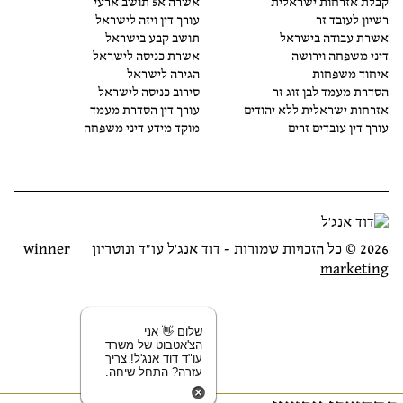
קבלת אזרחות ישראלית
אשרה א5 תושב ארעי
רשיון לעובד זר
עורך דין ויזה לישראל
אשרת עבודה בישראל
תושב קבע בישראל
דיני משפחה וירושה
אשרת כניסה לישראל
איחוד משפחות
הגירה לישראל
הסדרת מעמד לבן זוג זר
סירוב כניסה לישראל
אזרחות ישראלית ללא יהודים
עורך דין הסדרת מעמד
עורך דין עובדים זרים
מוקד מידע דיני משפחה
2026 © כל הזכויות שמורות - דוד אנג׳ל עו״ד ונוטריון
winner
marketing
שלום 👋 אני
הצ'אטבוט של משרד
עו"ד דוד אנג'ל! צריך
עזרה? התחל שיחה.