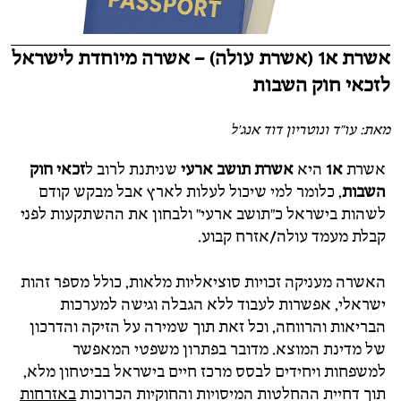
אשרת א1 (אשרת עולה) – אשרה מיוחדת לישראל
לזכאי חוק השבות
מאת: עו"ד ונוטריון דוד אנג'ל
אשרת
א1
היא
אשרת תושב ארעי
שניתנת לרוב ל
זכאי חוק
השבות
, כלומר למי שיכול לעלות לארץ אבל מבקש קודם
לשהות בישראל כ"תושב ארעי" ולבחון את ההשתקעות לפני
קבלת מעמד עולה/אזרח קבוע.
האשרה מעניקה זכויות סוציאליות מלאות, כולל מספר זהות
ישראלי, אפשרות לעבוד ללא הגבלה וגישה למערכות
הבריאות והרווחה, וכל זאת תוך שמירה על הזיקה והדרכון
של מדינת המוצא. מדובר בפתרון משפטי המאפשר
למשפחות ויחידים לבסס מרכז חיים בישראל בביטחון מלא,
תוך דחיית ההחלטות המיסויות והחוקיות הכרוכות
באזרחות