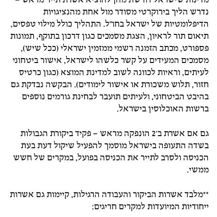
נדרש הליך בירוקרטי מסודר מול אחת מהנציגויות
הדיפלומטיות של ישראל בחו"ל. התהליך כולל מילוי טפסים,
תיאום תור לראיון, הצגת מסמכים כגון דרכון בתוקף, תמונות
פספורט, מכתב הזמנה רשמי ממזמין ישראלי (ככל שיש),
מסמכים המעידים על קשר כלשהו לישראל, אישור ביטחוני
לעיתים, וראיות לכוונה לשוב למדינת המוצא (כגון כרטיס
חזור, תלוש משכורת או אישור לימודים). הבקשה נבדקת גם
בהיבט הביטחוני, ולעיתים תועבר לבחינת גורמים נוספים
ברשות האוכלוסין בישראל.
גם אם אשרת ב'2 הונפקה מראש – פקיד ביקורת הגבולות
בשדה התעופה בישראל מוסמך להפעיל שיקול דעת בעת
הכניסה ולסרב לתייר את הכניסה בפועל, במקרים של חשש
ממשי.
**מלבד אשרות הביקור והעבודה הרגילות, קיימות גם אשרות
ייחודיות המיועדות למקרים חריגים: