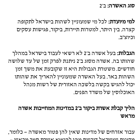
סוג האשרה:
ב'2
למי מיועדת:
לכל מי שמעוניין לשהות בישראל לתקופה
קצרה. בין היתר, למטרות תיירות, ביקור, פגישות עסקים
וכיוצ"ב.
הגבלות:
בעל אשרה ב'2 לא רשאי לעבוד בישראל במהלך
שהותו בה. אשרה מסוג ב'2 ניתנת לפרק זמן של עד שלושה
חודשים. משטרת הגבולות היא זו שקובעת את משך זמן
השהות באר. בעל האשרה שמעוניין להאריך את שהותו
יכול להגיש בקשה בלשכה האזורית של רשות מנהל
האוכלוסין של משרד הפנים.
הליך קבלת אשרת ביקור ב'2 במדינות המחייבות אשרה
מראש
עבור אזרחים של מדינות שאין להן פטור מאשרה – כלומר,
מדינות שישראל דורשת מהן להוציא אשרת תייר מראש –