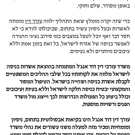
באופן מסודר, שלם וחוקי.
כדי שזה יקרה מומלץ שאת התהליך ילווה
עורך דין
מומחה
לאשרות ובעל ניסיון עשיר בתחום, שביכולתו לוודא כי לא
חסר דבר ואף יוכל לטפל במצבים כמו סירוב נציגי ההגירה
לאפשר כניסה של אזרח לישראל, כל זאת בזמן אמת וללא
עיכובים מיותרים ולא נעימים.
משרד עורכי דין דוד אנג'ל המתמחה בהוצאת אשרות כניסה
לישראל מלווה את לקוחותיו בכל שלבי ההליכים המשפטיים
לקבלת אשרת כניסה ושהייה בישראל. הטיפול המסור
והמקצועי יבטיח כניסה חלקה לישראל וללא בעיות ועיכובים
וכולל ביצוע כל הפעולות הנדרשות לכך וייצוג מול משרד
הפנים ורשויות מוספות.
עורך דין דוד אנג'ל הינו בקיאות אבסולוטית בתחום, ניסיון
ומומחיות ומכיר מזה למעלה משני עשורים את נהלי משרד
הפנים על בוריים. צרו איתנו קשר עכשיו לקבלת סיוע ויעוץ