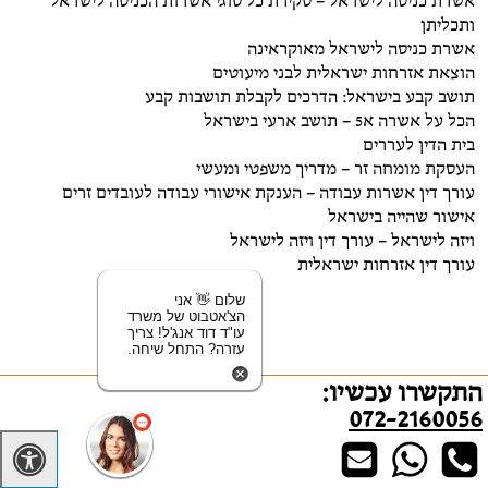
אשרת כניסה לישראל – סקירת כל סוגי אשרות הכניסה לישראל
ותכליתן
אשרת כניסה לישראל מאוקראינה
הוצאת אזרחות ישראלית לבני מיעוטים
תושב קבע בישראל: הדרכים לקבלת תושבות קבע
הכל על אשרה א5 – תושב ארעי בישראל
בית הדין לעררים
העסקת מומחה זר – מדריך משפטי ומעשי
עורך דין אשרות עבודה – הענקת אישורי עבודה לעובדים זרים
אישור שהייה בישראל
ויזה לישראל – עורך דין ויזה לישראל
עורך דין אזרחות ישראלית
שלום 👋 אני
הצ'אטבוט של משרד
עו"ד דוד אנג'ל! צריך
עזרה? התחל שיחה.
התקשרו עכשיו:
072-2160056