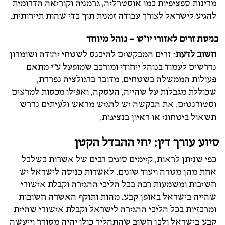
מדינות ספציפיות כמו אוסטרליה, גרמניה וקוריאה הדרומית
להגיע לישראל לצורך עבודה זמנית תוך כדי שהות תיירותית.
כניסת זרים לאזורי יו"ש – נוהל מיוחד
חשוב לדעת
: זרים המבקשים להיכנס לשטחי יהודה ושומרון
נדרשים לעמוד בנוהל ייחודי ומורכב שמופעל ע"י מתאם
פעולות הממשלה בשטחים. מדובר ברגולציה נפרדת,
שכוללת מגבלות על שהייה, העסקה, ואפילו מכסות למרצים
וסטודנטים. את הבקשה יש להגיש מראש ולעיתים נדרש
תשאול ביטחוני או ראיון בנציגות.
סיוע עורך דין: יחי ההבדל הקטן
כפי שניתן לראות, קיימים סוגים רבים של אשרות כשלכל
אחת מהן מטרה ויעוד שונים. לאשרות כניסה לישראל יש
חשיבות ומשמעות רבה בכל הליכי ההגירה וקבלת אישורי
שהייה בישראל באופן קבע. מהות ותוקף האשרה חשובות
ומרכזיות בכל הליכי
ההגירה לישראל
וקבלת אישורי שהיית
קבע בישראל ולכן חשוב שהתהליך כולו יהיה מסודר וייעשה