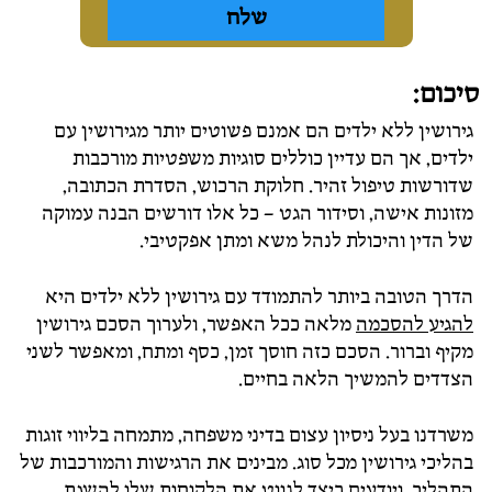
סיכום:
גירושין ללא ילדים הם אמנם פשוטים יותר מגירושין עם
ילדים, אך הם עדיין כוללים סוגיות משפטיות מורכבות
שדורשות טיפול זהיר. חלוקת הרכוש, הסדרת הכתובה,
מזונות אישה, וסידור הגט – כל אלו דורשים הבנה עמוקה
של הדין והיכולת לנהל משא ומתן אפקטיבי.
הדרך הטובה ביותר להתמודד עם גירושין ללא ילדים היא
להגיע להסכמה
מלאה ככל האפשר, ולערוך הסכם גירושין
מקיף וברור. הסכם כזה חוסך זמן, כסף ומתח, ומאפשר לשני
הצדדים להמשיך הלאה בחיים.
משרדנו בעל ניסיון עצום בדיני משפחה, מתמחה בליווי זוגות
בהליכי גירושין מכל סוג. מבינים את הרגישות והמורכבות של
התהליך, ויודעים כיצד לנווט את הלקוחות שלו להשגת