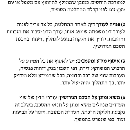
למערכת היחסים. כמובן שמומלץ להיוועץ עם מטפל או עם
יועץ זוגי לפני קבלת ההחלטה הסופית.
2) פנייה לעורך דין:
לאחר ההחלטה, כל צד צריך לפנות
לעורך דין משפחה שייצג אותו. עורך הדין יסביר את הזכויות
והחובות, ידריך את הלקוח בנוגע לתהליך, ויעזור בהכנת
הסכם הגירושין.
3) איסוף מידע ומסמכים:
יש לאסוף את כל המידע על
הרכוש המשותף: דירה, דפי חשבון בנק, דוחות פנסיה,
הערכות שווי של רכב וכדומה. ככל שהמידע מלא ומדויק
יותר, כך התהליך יהיה יעיל יותר.
4) משא ומתן על הסכם הגירושין:
עורכי הדין של שני
הצדדים מנהלים משא ומתן על תנאי ההסכם. בשלב זה
נקבעת חלוקת הרכוש, הסדרת הכתובה, ויתור על תביעות
ועוד, כפי שנפרט בהמשך.