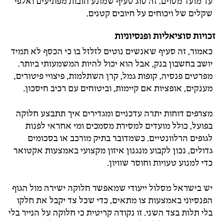
עד מועד מסוים. זה סוג סעיף שמונע חובות מפתיעים ואלפי
שקלים של ויכוחים על חיובים קטנים.
זכויות סוציאליות ופנסיוניות
כאמור, זה סעיף שאנשים נוטים לזלזל בו כי הכסף לא תמיד
יושב בחשבון בנק, אבל הוא יכול להיות המשמעותי ביותר.
מפרטים פנסיה, קופות גמל, קרן השתלמות, פיצויי פיטורים,
מענקים, אופציות אם קיימות, וביטוחים עם רכיב חיסכון.
מצרפים דוחות יתרה עדכניים ומגדירים איך תתבצע חלוקה
בפועל, כולל מועדים למסירת מסמכים ומי אחראי לפנות
לגופים הרלוונטיים. כשמדובר בתיק מורכב או בסכומים
גדולים, נכון לקבוע מנגנון איזון מקצועי באמצעות אקטואר
כדי למנוע טעויות וחוסר שוויון.
יש בישראל מסלול ייעודי שמאפשר חלוקה ישירה מול הגוף
הפנסיוני באמצעות צו מתאים, כדי שכל צד יקבל את חלקו
בלי תלות בצד השני. זו נקודה קריטית כי חלוקה על הנייר בלי