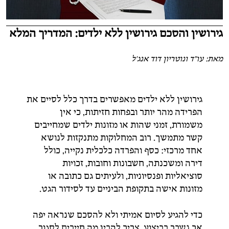
גירושין והסכם גירושין ללא ילדים: המדריך המלא
מאת: עו"ד ונוטריון דוד אנג'ל
גירושין ללא ילדים מאפשרים בדרך כלל לסיים את
הפרידה מהר יותר ובפחות חזיתות, כי אין
משמורת, זמני שהות או מזונות ילדים שמחייבים
קשר מתמשך. רוב המחלוקות מתנקזות לנושא
אחד מרכזי: כסף והפרדה כלכלית נקייה, כולל
דירה ומשכנתה, חשבונות וחובות, זכויות
סוציאליות ופנסיוניות, ולעיתים גם כתובה או
מזונות אישה בתקופת הביניים עד לסידור הגט.
כדי להגיע לסיום אמיתי ולא להסכם שנראה יפה
אך נשבר בביצוע, צריך להבין מה חייבים לסגור