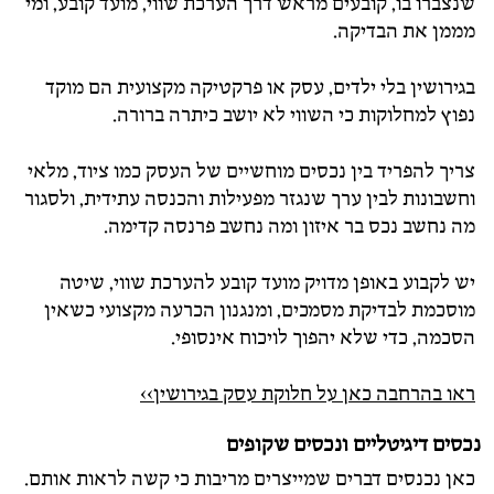
שנצברו בו, קובעים מראש דרך הערכת שווי, מועד קובע, ומי
מממן את הבדיקה.
בגירושין בלי ילדים, עסק או פרקטיקה מקצועית הם מוקד
נפוץ למחלוקות כי השווי לא יושב כיתרה ברורה.
צריך להפריד בין נכסים מוחשיים של העסק כמו ציוד, מלאי
וחשבונות לבין ערך שנגזר מפעילות והכנסה עתידית, ולסגור
מה נחשב נכס בר איזון ומה נחשב פרנסה קדימה.
יש לקבוע באופן מדויק מועד קובע להערכת שווי, שיטה
מוסכמת לבדיקת מסמכים, ומנגנון הכרעה מקצועי כשאין
הסכמה, כדי שלא יהפוך לויכוח אינסופי.
ראו בהרחבה כאן על חלוקת עסק בגירושין>>
נכסים דיגיטליים ונכסים שקופים
כאן נכנסים דברים שמייצרים מריבות כי קשה לראות אותם.