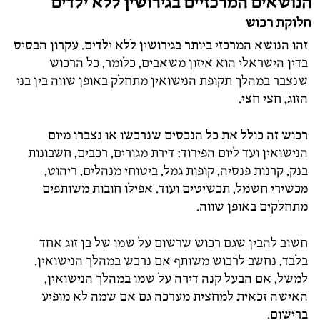
הנושאים המרכזיים בגירושין ללא ילדים
חלוקת רכוש
זהו הנושא המרכזי ביותר בגירושין ללא ילדים. עקרון הבסיס
בדין הישראלי הוא איזון משאבים, כלומר, כל הרכוש
שנצבר במהלך תקופת הנישואין מתחלק באופן שווה בין בני
הזוג, חצי חצי.
רכוש זה כולל את כל הנכסים שנרכשו או נצברו מיום
הנישואין ועד ליום הפירוד: דירת מגורים, רכבים, חשבונות
בנק, קרנות פנסיה, קופות גמל, ביטוחי מנהלים, ריהוט,
מכשירי חשמל, תכשיטים ועוד. אפילו חובות משותפים
מתחלקים באופן שווה.
חשוב להבין שגם רכוש שרשום על שמו של בן זוג אחד
בלבד, נחשב לרכוש משותף אם נרכש במהלך הנישואין.
למשל, אם הבעל קנה דירה על שמו במהלך הנישואין,
האישה זכאית למחצית מערכה גם אם שמה לא מופיע
ברישום.