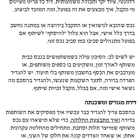
רלוונטי, ציוד יקר ותכולה משמעותית. ליד כל פריט מציינים
מי מקבל, איך מבצעים את זה בפועל, ומה המועד לביצוע.
נכס שהובא לנישואין או התקבל בירושה או במתנה נחשב
בדרך כלל אישי, אבל הוא עלול “להיסחף” לשיתוף אם
בפועל מתנהלים סביבו כמו סביב נכס זוגי.
יש לשים לב: הסיכון עולה כשמשתמשים בנכס כבית
משותף לאורך זמן, משקיעים בו כספים משותפים, או
מערבבים את הכסף בחשבון משותף בלי תיעוד. יש להגדיר
הפרדה ברורה, לתעד השקעות שנעשו, ולהגדיר בהסכם מה
נשאר אישי ומה, אם בכלל, מקבל זכויות שיתוף.
דירת מגורים ומשכנתה
בהסכם צריך להגדיר כבר עכשיו איך מפסיקים את השותפות
בדירה
ואיך מתבצעת החלוקה
, כדי שלא תישארו עם נכס
משותף שמייצר תלות וסחבת. מתחילים מהחלטה עקרונית
אחת: או שאחד הצדדים קונה את חלקו של השני, או