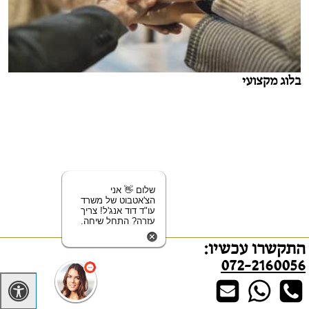
בלוג מקצועי
שלום 👋 אני
הצ'אטבוט של משרד
עו"ד דוד אנג'ל! צריך
עזרה? התחל שיחה.
התקשרו עכשיו:
072-2160056
גירושין/התרת נישואים אזרחיים בישראל