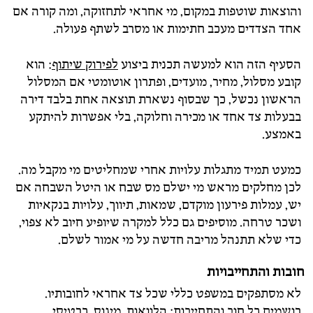
והוצאות שוטפות במקום, מי אחראי לתחזוקה, ומה קורה אם
אחד הצדדים מעכב חתימות או מסרב לשתף פעולה.
הסעיף הזה הוא למעשה תכנית ביצוע
לפירוק שיתוף
: הוא
קובע מסלול, מחיר, מועדים, ופתרון אוטומטי אם המסלול
הראשון נכשל, כך שבסוף נשארת תוצאה אחת בלבד דירה
בבעלות צד אחד או מכירה וחלוקה, בלי אפשרות להיתקע
באמצע.
כמעט תמיד מתגלות עלויות אחרי שמחליטים מי מקבל מה.
לכן מחלקים מראש מי ישלם מס שבח או היטל השבחה אם
יש, עמלות פירעון מוקדם, שמאות, תיווך, עלויות בנקאיות
ושכר טרחה. מוסיפים גם כלל למקרה שיופיע חיוב לא צפוי,
כדי שלא תתנהל מריבה חדשה על מי אמור לשלם.
חובות והתחייבויות
לא מסתפקים במשפט כללי שכל צד אחראי לחובותיו.
רושמים כל חוב והתחייבות: הלוואות, מינוס, כרטיסי