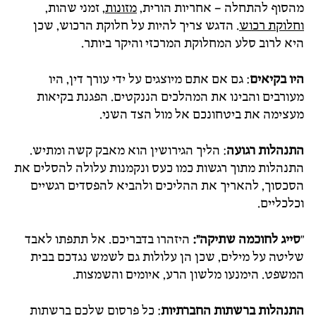
מהסוף להתחלה – אחריות הורית,
מזונות
, זמני שהות,
וחלוקת רכוש
. הדגש צריך להיות על חלוקת הרכוש, שכן
היא לרוב סלע המחלוקת המרכזי והיקר ביותר.
היו בקיאים
: גם אם אתם מיוצגים על ידי עורך דין, היו
מעורבים והבינו את המהלכים הננקטים. הפגנת בקיאות
מעצימה את ביטחונכם אל מול הצד השני.
התנהלות רגועה
: הליך הגירושין הוא מאבק קשה ומתיש.
התנהלות מתוך רגשות כמו כעס ונקמנות עלולה להסלים את
הסכסוך, להאריך את ההליכים ולהביא להפסדים רגשיים
וכלכליים.
"
סייג לחוכמה שתיקה":
היזהרו בדבריכם. אל תתפתו לאבד
שליטה על מילים, שכן הן עלולות גם לשמש נגדכם בבית
המשפט. הימנעו מלשון הרע, איומים והשמצות.
התנהלות ברשתות החברתיות
: כל פרסום שלכם ברשתות