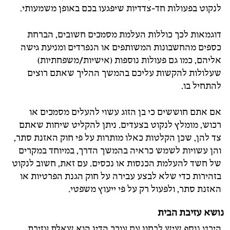
לנקוט בפעולות חד-צדדיות שיפגעו בכם באופן משמעותי.
דוגמאות לכך כוללות העלמת מסמכים חשובים, הברחת
כספים מהחשבונות המשותפים או הנפרדים ומניעת גישה
אליהם, כמו גם פעולות נוספות (אישיות/משפחתיות)
שעלולות להקשות עליכם בהמשך ההליך שאתם רוצים
להתחיל בו.
אם אתם חוששים כי בן הזוג עשוי להעלים מסמכים או
רכוש, מומלץ לנקוט בצעדים. ניתן להקליט שיחות שאתם
צד להן, שכן הקלטות כאלו מותרות על פי חוק האזנת סתר,
והן עשויות לשמש כראיה בהמשך הדרך, במיוחד במקרים
של חשד להעלמת הכנסות או נכסים. עם זאת, חשוב לנקוט
בזהירות כדי שלא לבצע עבירה על חוק הגנת הפרטיות או
האזנת סתר, ולפעול רק על פי ייעוץ משפטי.
נושא עזיבת הבית
היבט נוסף שיש לבחון עם עורך הדין הוא שאלת
עזיבת