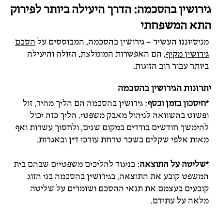
גירושין בהסכמה: הדרך היעילה ביותר לפירוק
התא המשפחתי
מניסיוננו העשיר – גירושין בהסכמה, המבוססים על
הסכם
גירושין מקיף
, הם האפשרות המומלצת, הזולה והיעילה
ביותר עבור רוב הזוגות.
יתרונות הגירושין בהסכמה
*חיסכון בזמן וכסף
: גירושין בהסכמה הם הליך מהיר, זול
ופשוט בהשוואה לניהול מאבק משפטי. הליך כזה יכול
להימשך חודשים בודדים במקום שנים, ולחסוך עשרות ואף
מאות אלפי שקלים בשכר טרחת עורכי דין ובאגרות.
*שליטה על התוצאה
: בניגוד להליכים משפטיים שבהם בית
המשפט קובע את התוצאה, בגירושין בהסכמה בני הזוג
קובעים בעצמם את תנאי ההסכם ושומרים על שליטה
מלאה על עתידם.