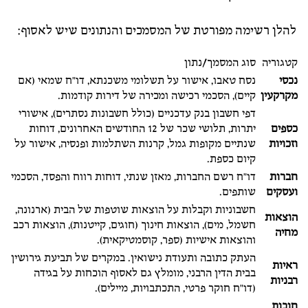
להלן רשימה מפורטת של המסמכים והנתונים שיש לאסוף:
קטגוריה
סוג המסמך/נתון
נכסי
נסח טאבו, אישור על תשלומי משכנתא, דו"ח שמאי (אם
מקרקעין
קיים), הסכמי רכישה ומכירה של דירות קודמות.
דפי חשבון בנק עדכניים (כולל חשבונות נסתרים), אישורי
כספים
יתרות, תלושי שכר של 12 החודשים האחרונים, דוחות
וזכויות
שנתיים מקופות גמל, קרנות השתלמות ופנסיה, אישור על
קיום כספת.
חברות
דו"ח רשם החברות, מאזן שנתי, דוחות רווח והפסד, הסכמי
ועסקים
שותפים.
חשבוניות וקבלות על הוצאות שוטפות של הבית (ארנונה,
הוצאות
חשמל, מים), הוצאות חינוך (חוגים, קייטנות), הוצאות רכב
מחיה
והוצאות אישיות (ספר, קוסמטיקאית).
העתק כתובה ותעודת נישואין. במקרים של תביעת גירושין
ראיות
בבית הדין הרבני, מומלץ גם לאסוף הוכחות על בגידה
רבניות
(דו"ח חוקר פרטי, התכתבויות, מיילים).
חובות