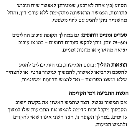
הסיוע (בין אחת לארבע), שמטרתן לאפשר שיח וגיבוש
פתרונות. הפגישה הראשונה מתקיימת ללא עורכי דין, והחל
מהשנייה ניתן להגיע עם ליווי משפטי.
סעדים זמניים ודחופים
: גם במהלך תקופת עיכוב ההליכים
(60–75 יום), ניתן לבקש סעדים דחופים – כמו צו עיכוב
יציאה מהארץ או מזונות זמניים.
תוצאות ההליך
: בתום הפגישות, בני הזוג יכולים להגיע
להסכם ולהביאו לאישור, להמשיך לגישור פרטי, או להצהיר
שלא הושגו הסכמות – ואז להגיש תביעות משפטיות.
הגשת התביעה וימי הקדימה
אם הגישור נכשל, הצד שהגיש ראשון את בקשת יישוב
הסכסוך מקבל זכות קדימה להגיש את התביעות שלו למשך
15 ימים. במהלך תקופה זו, הצד השני אינו רשאי להקדים
ולהגיש תביעות.