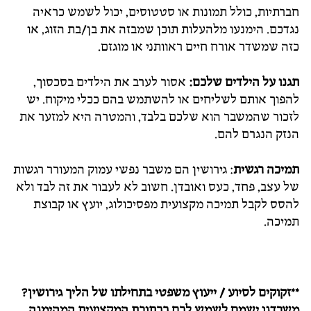
חברתיות, כולל תמונות או סטטוסים, יכול לשמש כראיה
נגדכם. הימנעו מלהעלות תוכן שמבזה את בן/בת הזוג, או
כזה שמשדר אורח חיים ראוותני או מוגזם.
תגנו על הילדים שלכם:
אסור לערב את הילדים בסכסוך,
להפוך אותם לשליחים או להשתמש בהם ככלי מיקוח. יש
לזכור שהמשבר הוא שלכם בלבד, והמטרה היא למזער את
הנזק הנגרם להם.
תמיכה רגשית
: גירושין הם משבר נפשי עמוק המעורר רגשות
של עצב, פחד, כעס ואובדן. חשוב לא לעבור את זה לבד ולא
להסס לקבל תמיכה מקצועית מפסיכולוג, יועץ או קבוצת
תמיכה.
**זקוקים לסיוע / ייעוץ משפטי בתחילתו של הליך גירושין?
משרדנו ישמח לשמש לכם ככתובת המקצועית המהימנה