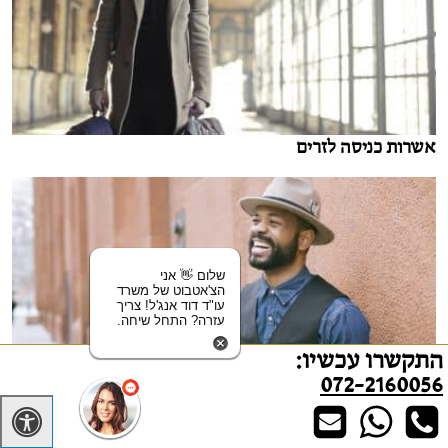
אשרות כניסה לזרים
שלום 👋 אני
הצ'אטבוט של משרד
עו"ד דוד אנג'ל! צריך
עזרה? התחל שיחה.
התקשרו עכשיו:
072-2160056
אשרות למתן שהייה מטעמים הומניטאריים