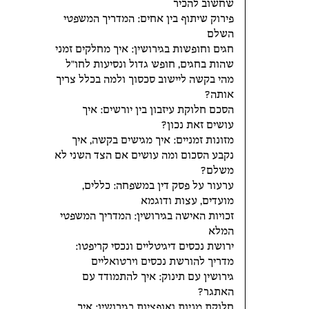
שחשוב להכיר
פירוק שיתוף בין אחים: המדריך המשפטי
השלם
חגים וחופשות בגירושין: איך מחלקים זמני
שהות בחגים, חופש גדול ונסיעות לחו"ל
מהי בקשה ליישוב סכסוך ולמה בכלל צריך
אותה?
הסכם חלוקת עיזבון בין יורשים: איך
עושים זאת נכון?
מזונות זמניים: איך מגישים בקשה, איך
נקבע הסכום ומה עושים אם הצד השני לא
משלם?
ערעור על פסק דין במשפחה: כללים,
מועדים, עצות ודוגמא
זכויות האישה בגירושין: המדריך המשפטי
המלא
ירושת נכסים דיגיטליים ונכסי קריפטו:
מדריך להורשת נכסים וירטואליים
גירושין עם תינוק: איך להתמודד עם
האתגר?
חלוקת מניות ואופציות בגירושין: איך