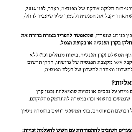
חוק יחסי ממון וחוק חלוקת חיסכון פנסיוני (2014) יחד מבטיחים חלוקה צודקת של הפנסיה. בעבר, לפני 2014,
שהאחר יקבל את הפנסיה ולסמוך עליו שיעביר לו חלק
שמאפשר להפריד בצורה ברורה את
 חלקו בקרן הפנסיה או בקופת הגמל.
גוף המשלם (קרן הפנסיה, ביטוח מנהלים וכו’) ללא
תלות בבן הזוג השני. למשל, אם הוסכם/נפסק שגרוש יקבל 40% מקצבת הפנסיה של גרושתו, הקרן תרשום
אליות?
דע על נכסים או זכויות סוציאליות (כגון קרן
ה שנמשכו בחשאי וכו’) במטרה להתחמק מחלוקתם.
כל רכושם וזכויותיהם. בתי המשפט רואים בחומרה ניסיון
 צעדים חשובים להתמודדות עם חשש להעלמת זכויות: