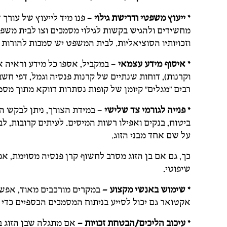
* ייעוץ משפטי ודרישת גילוי
– פנו מיד לייעוץ של עורך ד
מחשידים ולהגיש בקשות לגילוי מסמכים וצו לבית משפ
וזכויותיו הסוציאליות. לבית המשפט יש סמכות להורות ע
* איסוף מידע עצמאי
– במקביל, אספו כל מידע וראיה 
וקרנות), דוחות שנתיים של קרנות פנסיה וגמל, דפי חשבו
רבים "מגלים" קיומן של קופות נסתרות דווקא מתוך מס
* פנייה לגורמי צד שלישי
– במידת הצורך, ניתן לבקש הז
ביטוח, בנקים ואפילו רשות המיסים. לעיתים קרובות, ל
על שם אחד מבני הזוג.
כך, גם אם בן הזוג מסרב לחשוף קרן פנסיה מסוימת, א
שיפוטי.
* שימוש באנשי מקצוע –
במקרים מורכבים מאוד, אפשר
אקטואר גם יכול לסייע בניתוח המסמכים הכספיים כדי ל
* עיכוב הליכים/הבטחת זכויות –
אם מתגלה שבן הזוג ב