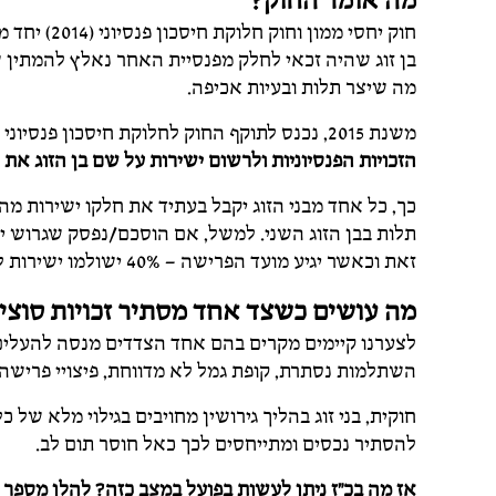
מה אומר החוק?
בן זוג שהיה זכאי לחלק מפנסיית האחר נאלץ להמתין 
מה שיצר תלות ובעיות אכיפה.
משנת 2015, נכנס לתוקף החוק לחלוקת חיסכון פנסיוני בין בני זוג שנפרדו,
הזכויות הפנסיוניות ולרשום ישירות על שם בן הזוג את
כך, כל אחד מבני הזוג יקבל בעתיד את חלקו ישירות מה
זאת וכאשר יגיע מועד הפרישה – 40% ישולמו ישירות לחשבונו והיתרה לחשבון של בעלת הפנסיה.
מה עושים כשצד אחד מסתיר זכויות סוצי
לצערנו קיימים מקרים בהם אחד הצדדים מנסה להעלים מי
השתלמות נסתרת, קופת גמל לא מדווחת, פיצויי פריש
חוקית, בני זוג בהליך גירושין מחויבים בגילוי מלא של 
להסתיר נכסים ומתייחסים לכך כאל חוסר תום לב.
אז מה בכ"ז ניתן לעשות בפועל במצב כזה? להלן מספר