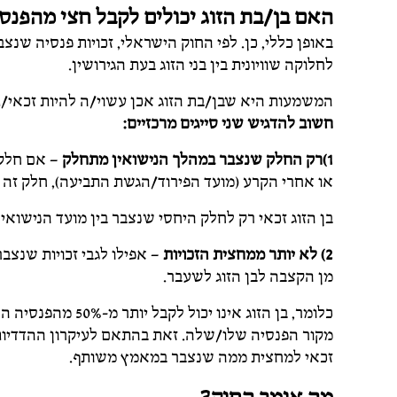
האם בן/בת הזוג יכולים לקבל חצי מהפנס
באופן כללי, כן. לפי החוק הישראלי, זכויות פנסיה שנ
לחלוקה שוויונית בין בני הזוג בעת הגירושין.
המשמעות היא שבן/בת הזוג אכן עשוי/ה להיות זכאי/ת
חשוב להדגיש שני סייגים מרכזיים:
1)רק החלק שנצבר במהלך הנישואין מתחלק
– אם חלק 
או אחרי הקרע (מועד הפירוד/הגשת התביעה), חלק זה ש
בן הזוג זכאי רק לחלק היחסי שנצבר בין מועד הנישואי
2)
לא יותר ממחצית הזכויות
– אפילו לגבי זכויות שנצב
מן הקצבה לבן הזוג לשעבר.
כלומר, בן הזוג אינ
מקור הפנסיה שלו/שלה. זאת בהתאם לעיקרון ההדדיות:
זכאי למחצית ממה שנצבר במאמץ משותף.