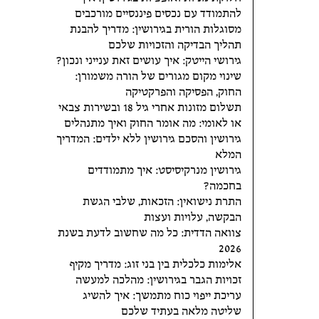
להתמודד עם נכסים פיננסיים מורכבים
מסוגלות הורית בגירושין: מדריך להבנת
תהליך הבדיקה והזכויות שלכם
גירושי הייטק: איך עושים זאת ענייני ונכון?
שינוי מקום מגורים של הורה משמורן:
החוק, הפסיקה והפרקטיקה
תשלום מזונות אחרי גיל 18 ובשירות צבאי
או לאומי: מה אומר החוק ואיך מתנהלים
גירושין והסכם גירושין ללא ילדים: המדריך
המלא
גירושין מנרקיסיסט: איך מתמודדים
בחכמה?
התרת נישואין: הזכאות, שלבי הגשת
הבקשה, עלויות ועצות
צוואה הדדית: כל מה שחשוב לדעת בשנת
2026
אלימות כלכלית בין בני זוג: מדריך מקיף
זכויות הגבר בגירושין: מהלכה למעשה
עריכת ייפוי כוח מתמשך: איך להשיג
שליטה מלאה בעתיד שלכם