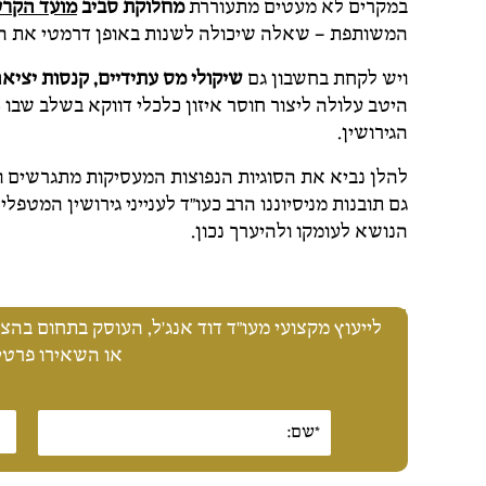
במקרים לא מעטים מתעוררת
מחלוקת סביב
מועד הקרע
המשותפת – שאלה שיכולה לשנות באופן דרמטי את היק
ויש לקחת בחשבון גם
שיקולי מס עתידיים, קנסות יציאה 
היטב עלולה ליצור חוסר איזון כלכלי דווקא בשלב שבו
הגירושין.
להלן נביא את הסוגיות הנפוצות המעסיקות מתגרשים ומת
גם תובנות מניסיוננו הרב כעו"ד לענייני גירושין המטפלי
הנושא לעומקו ולהיערך נכון.
לייעוץ מקצועי מעו"ד דוד אנג'ל, העוסק בתחום בהצלחה מזה 25 שנה, התק
או השאירו פרטים