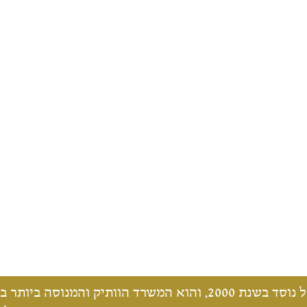
משרד עו"ד ונוטריון דוד אנג'ל נוסד בשנת 2000, והוא המשר