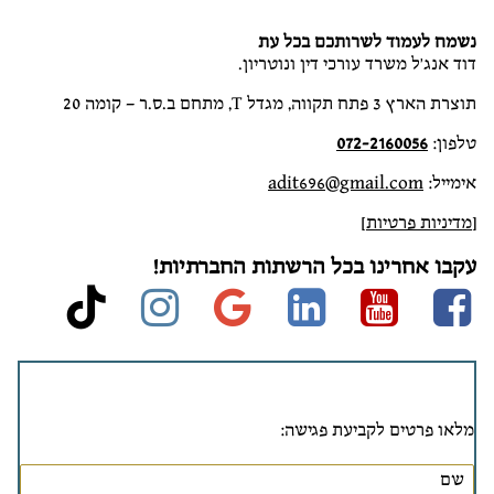
נשמח לעמוד לשרותכם בכל עת
דוד אנג'ל משרד עורכי דין ונוטריון.
תוצרת הארץ 3 פתח תקווה, מגדל T, מתחם ב.ס.ר – קומה 20
טלפון:
072-2160056
אימייל:
adit696@gmail.com
[
מדיניות פרטיות
]
עקבו אחרינו בכל הרשתות החברתיות!
stagram
ktok
google
linkedin
Youtube
Facebook
מלאו פרטים לקביעת פגישה: