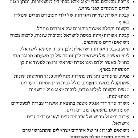
עריכת מסמכים בכדי ייצוג מלא בבתי דין למשמורות, ומתן הגנה
לזרים העומדים לפני גירוש.
קבלת אשרת שהייה ואזרחות של ילדי העובדים הזרים שנולדו
בארץ.
בקשות וקבלת אישור ביקורים של אורחים מחו"ל.
קבלת אשרות/ויזות כניסה לישראל מסיבות שונות, לרבות מכוח
נישואים/חיים משותפים.
סיוע בקבלת אזרחות ישראלית לבן זוג זר הנישא לישראלי.
ליווי ואשרה של נישואים לבן זוג זר של בן משפחה מבוגר החי
בחו"ל, כאשר ילדם הינו אזרח ישראלי ורוצה לסעוד את בן
המשפחה בארץ.
פנייה, ערעורים והגשת עתירות מנהליות כנגד החלטות שונות
שהתקבלו במשרד הפנים, כולל לבית הדין המיוחד לעררים.
הגשת בקשות לפליט מדיני, לרבות ייצוג מול הרשויות
המתאימות.
משרד עו"ד דוד אנג'ל מטפל בהוצאת אישורי עבודה למעסיקים
המעוניינים בהעסקת עובדים זרים.
עיכוב וביטול גירוש של אזרחים זרים ו/או עובדים זרים
מישראל.
נישואים לבן זוג זר של אזרחים ישראלים שהתגרשו טרם
השלמת תהליך קבלת האזרחות.