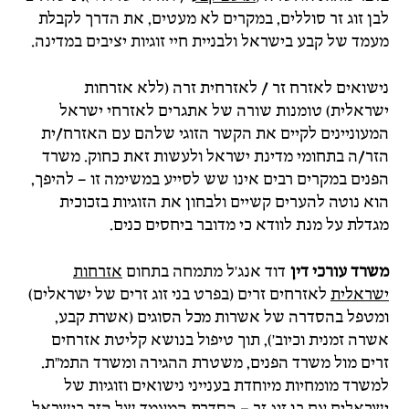
לבן זוג זר סוללים, במקרים לא מעטים, את הדרך לקבלת
מעמד של קבע בישראל ולבניית חיי זוגיות יציבים במדינה.
נישואים לאזרח זר / לאזרחית זרה (ללא אזרחות
ישראלית) טומנות שורה של אתגרים לאזרחי ישראל
המעוניינים לקיים את הקשר הזוגי שלהם עם האזרח/ית
הזר/ה בתחומי מדינת ישראל ולעשות זאת כחוק. משרד
הפנים במקרים רבים אינו שש לסייע במשימה זו – להיפך,
הוא נוטה להערים קשיים ולבחון את הזוגיות בזכוכית
מגדלת על מנת לוודא כי מדובר ביחסים כנים.
משרד עורכי דין
דוד אנג'ל מתמחה בתחום
אזרחות
ישראלית
לאזרחים זרים (בפרט בני זוג זרים של ישראלים)
ומטפל בהסדרה של אשרות מכל הסוגים (אשרת קבע,
אשרה זמנית וכיוב'), תוך טיפול בנושא קליטת אזרחים
זרים מול משרד הפנים, משטרת ההגירה ומשרד התמ"ת.
למשרד מומחיות מיוחדת בענייני נישואים וזוגיות של
ישראלים עם בן זוג זר – הסדרת המעמד של הזר בישראל