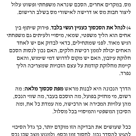
מס. במקרים אחרים, הסכם שנראה משפחתי ופשוט עלול
ליצור חבות מס או דרישה לאישורי מס בשלב הרישום.
4)
לנהל את הסכסוך כעניין רגשי בלבד
. פירוק שיתוף בין
אחים הוא הליך משפטי, שמאי, מיסויי ולעיתים גם משפחתי
רגיש מאוד. לפני שמתחילים, כדאי לבדוק אם יש לאחד
האחים יכולת לממן רכישת חלקים, האם נכון לנסות הסכם
חלוקת עיזבון, האם יש מקום לדרוש דמי שימוש, והאם
קיימת מחלוקת קודמת על עצם הזכויות שמצריכה הליך
נפרד.
הדרך הנכונה היא לבנות מראש
מפת סכסוך מלאה
: מה
רשום, מי מחזיק בפועל, מה הוסכם בעבר, מה שווי הנכס,
מהן עלויות המכירה או הרכישה, מה עמדת כל אח, ומה
הסיכון המשפטי והמיסויי בכל מסלול.
ככל שעושים את הבדיקה הזו מוקדם יותר, כך גדל הסיכוי
להגיע להסדר נכון, לחסוך זמן וכסף, ולמנוע מצב שבו נכס