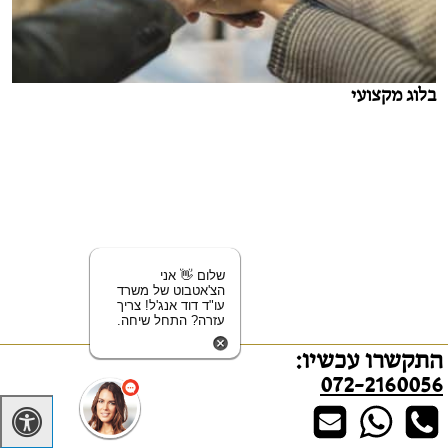
בלוג מקצועי
שלום 👋 אני
הצ'אטבוט של משרד
עו"ד דוד אנג'ל! צריך
עזרה? התחל שיחה.
התקשרו עכשיו:
גירושין/התרת נישואים אזרחיים בישראל
072-2160056