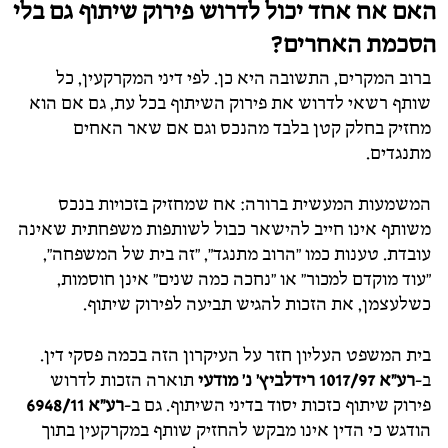
האם אח אחד יכול לדרוש פירוק שיתוף גם בלי
הסכמת האחרים?
ברוב המקרים, התשובה היא כן. לפי דיני המקרקעין, כל
שותף רשאי לדרוש את פירוק השיתוף בכל עת, גם אם הוא
מחזיק בחלק קטן בלבד מהנכס וגם אם שאר האחים
מתנגדים.
המשמעות המעשית ברורה: אח שמחזיק בזכויות בנכס
משותף אינו חייב להישאר כבול לשותפות משפחתית שאינה
עובדת. טענות כמו "הרוב מתנגד", "זה בית של המשפחה",
"עוד מוקדם למכור" או "נחכה כמה שנים" אינן חוסמות,
כשלעצמן, את הזכות להגיש תביעה לפירוק שיתוף.
בית המשפט העליון חזר על העיקרון הזה בכמה פסקי דין.
ב-
רע"א 1017/97 רידלביץ' נ' מודעי
תוארה הזכות לדרוש
פירוק שיתוף כזכות יסוד בדיני השיתוף. גם ב-
רע"א 6948/11
הודגש כי הדין אינו מבקש להחזיק שותף במקרקעין בתוך