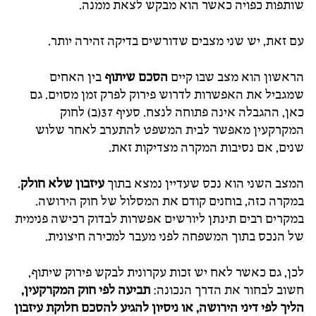
שותפות כפויה כאשר הוא מבקש לצאת ממנה.
עם זאת, יש שני מצבים שדורשים בדיקה זהירה יותר.
הראשון הוא מצב שבו קיים
הסכם שיתוף
בין האחים
שמגביל את האפשרות לדרוש פירוק לפרק זמן מסוים. גם
כאן, ההגבלה אינה פתוחה לנצח. סעיף 37(ב) לחוק
המקרקעין מאפשר לבית המשפט להתערב לאחר שלוש
שנים, אם נסיבות המקרה מצדיקות זאת.
המצב השני הוא נכס שעדיין נמצא בתוך
עיזבון שלא חולק
.
במקרה כזה, בוחנים קודם את המסלול של חוק הירושה.
במקרים רבים תינתן ליורשים אפשרות לבדוק רכישה פנימית
של הנכס בתוך המשפחה לפני מעבר למכירה חיצונית.
לכן, גם כאשר לאח יש זכות עקרונית לבקש פירוק שיתוף,
חשוב לבחור את הדרך הנכונה:
תביעה לפי חוק המקרקעין,
הליך לפי דיני הירושה, או ניסיון להגיע להסכם חלוקת עיזבון