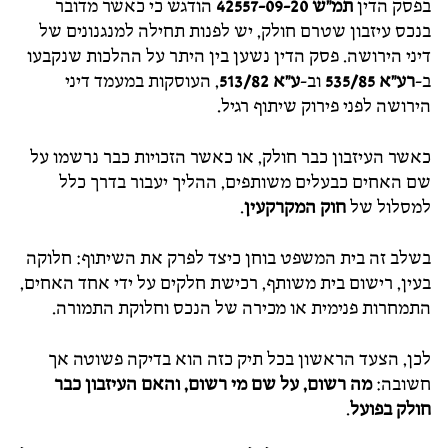
בפסק הדין
תמ"ש 42557-09-20
הודגש כי כאשר מדובר
בנכס עיזבון שטרם חולק, יש לפנות תחילה למנגנונים של
דיני הירושה. פסק הדין נשען בין היתר על ההלכות שנקבעו
ב-
רע"א 535/85
וב-
ע"א 513/82
, העוסקות במעמד דיני
הירושה לפני פירוק שיתוף רגיל.
כאשר העיזבון כבר חולק, או כאשר הזכויות כבר נרשמו על
שם האחים כבעלים משותפים, ההליך יעבור בדרך כלל
למסלול של
חוק המקרקעין
.
בשלב זה בית המשפט בוחן כיצד לפרק את השיתוף: חלוקה
בעין, רישום בית משותף, רכישת חלקים על ידי אחד האחים,
התמחרות פנימית או מכירה של הנכס וחלוקת התמורה.
לכן, הצעד הראשון בכל תיק כזה הוא בדיקה פשוטה אך
חשובה:
מה רשום, על שם מי רשום, והאם העיזבון כבר
חולק בפועל
.