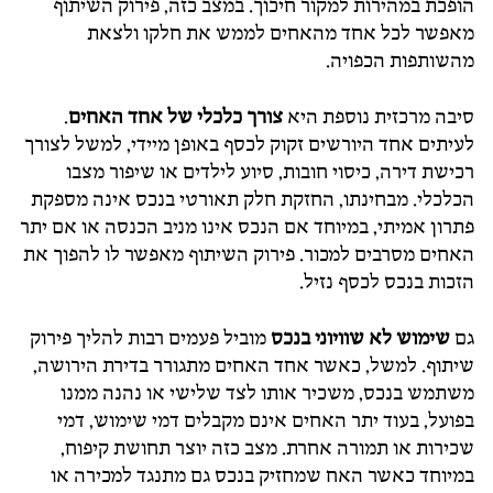
הופכת במהירות למקור חיכוך. במצב כזה, פירוק השיתוף
מאפשר לכל אחד מהאחים לממש את חלקו ולצאת
מהשותפות הכפויה.
סיבה מרכזית נוספת היא
צורך כלכלי של אחד האחים
.
לעיתים אחד היורשים זקוק לכסף באופן מיידי, למשל לצורך
רכישת דירה, כיסוי חובות, סיוע לילדים או שיפור מצבו
הכלכלי. מבחינתו, החזקת חלק תאורטי בנכס אינה מספקת
פתרון אמיתי, במיוחד אם הנכס אינו מניב הכנסה או אם יתר
האחים מסרבים למכור. פירוק השיתוף מאפשר לו להפוך את
הזכות בנכס לכסף נזיל.
גם
שימוש לא שוויוני בנכס
מוביל פעמים רבות להליך פירוק
שיתוף. למשל, כאשר אחד האחים מתגורר בדירת הירושה,
משתמש בנכס, משכיר אותו לצד שלישי או נהנה ממנו
בפועל, בעוד יתר האחים אינם מקבלים דמי שימוש, דמי
שכירות או תמורה אחרת. מצב כזה יוצר תחושת קיפוח,
במיוחד כאשר האח שמחזיק בנכס גם מתנגד למכירה או