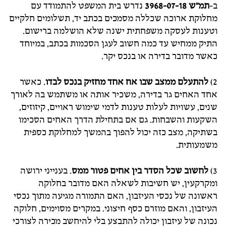
ב-
תמ"ש 3968-07-18
נדרש בית המשפט להתמודד עם
מחלוקת ארוכה שכללה מסמכים בכתב יד, תשלומים חלקיים
וטענות לעסקה משפחתית ישנה שלא הושלמה ברישום.
התיק ממחיש עד כמה חשוב לעגן הסכמות בכתב, במיוחד
כאשר מדובר בדירה או בנכס יקר.
2)
להתעלם ממצב שבו אח אחד מחזיק בנכס לבדו
. כאשר
אחד האחים גר בדירה, משכיר אותה או משתמש בה לאורך
שנים, עשויות לעלות טענות לדמי שימוש ראויים, קיזוזים,
השקעות והשבחות. גם אם בתחילת הדרך האחים הסכימו
בשתיקה, מצב כזה יכול להפוך בהמשך למחלוקת כספית
משמעותית.
3)
לחשוב שכל הסדר בין אחים פטור ממס
. בענייני ירושה
ומקרקעין, יש חשיבות לשאלה האם מדובר בחלוקה
ראשונה של נכסי העיזבון, האם התמורה מגיעה מתוך נכסי
העיזבון, והאם מוזרם כסף חיצוני. במקרים מסוימים, חלוקה
נכונה של עיזבון יכולה להתבצע בלי להיחשב מכירה לצורכי