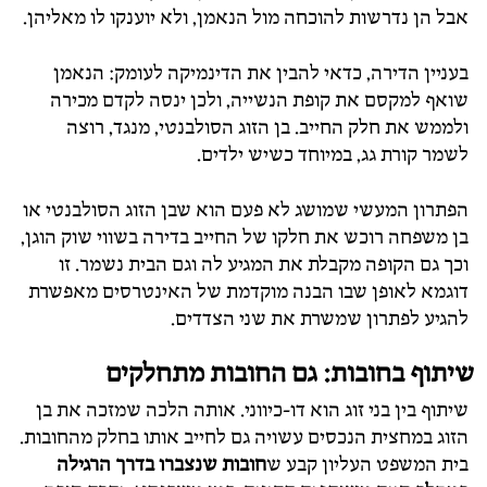
אבל הן נדרשות להוכחה מול הנאמן, ולא יוענקו לו מאליהן.
בעניין הדירה, כדאי להבין את הדינמיקה לעומק: הנאמן
שואף למקסם את קופת הנשייה, ולכן ינסה לקדם מכירה
ולממש את חלק החייב. בן הזוג הסולבנטי, מנגד, רוצה
לשמר קורת גג, במיוחד כשיש ילדים.
הפתרון המעשי שמושג לא פעם הוא שבן הזוג הסולבנטי או
בן משפחה רוכש את חלקו של החייב בדירה בשווי שוק הוגן,
וכך גם הקופה מקבלת את המגיע לה וגם הבית נשמר. זו
דוגמא לאופן שבו הבנה מוקדמת של האינטרסים מאפשרת
להגיע לפתרון שמשרת את שני הצדדים.
שיתוף בחובות: גם החובות מתחלקים
שיתוף בין בני זוג הוא דו-כיווני. אותה הלכה שמזכה את בן
הזוג במחצית הנכסים עשויה גם לחייב אותו בחלק מהחובות.
בית המשפט העליון קבע ש
חובות שנצברו בדרך הרגילה