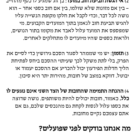
2)
אי הגשת תביעת חוב במועד
: בן זוג שמגיע לו כסף מהחייב
– בין אם מזונות שלא שולמו, בין אם חוב כספי אחר – הוא
נושה לכל דבר, וכדי לקבל את חלקו מקופת הנשייה עליו
להגיש תביעת חוב לנאמן בתוך המועדים הקבועים. מי
שמפספס את המועד עלול לאבד את מקומו בתור הנושים,
ולראות כספים שהיו מיועדים לו מתחלקים לאחרים.
3)
תזמון
: יש מי שממהר לסגור הסכם גירושין כדי לסיים את
הפרק, בלי לתת משקל לכך שעיתוי ההסכם ביחס לפתיחת
הליך חדלות הפירעון יכול להכריע אם ההסכם יעמוד או
יבוטל. דווקא במצב של חובות, מהירות יתר היא סיכון.
4)
ההנחה התמימה שהחובות של הצד השני אינם נוגעים לו
כלל.
כאמור, חובות יכולים להיות משותפים. נושה שרוצה
את כספו עלול לנסות לקחת גם מהנכסים שלכם, גם אם
אתם עצמכם נקיים מחובות.
מה אנחנו בודקים לפני שפועלים?