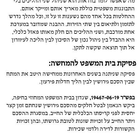
מה שאפשר לומר בוודאות הוא שניהול שני ההליכים בלי
התבוננות משפטית כוללת מאריך אותם ומייקר אותם.
ההחלטות בכל אחד מהם נשענות זו על זו, וכל מהלך נדרש
לתזמון ולתיאום בין שתי הזירות. ההבנה שמדובר במערכת
אחת מורכבת, ושני ההליכים הם חלק מאותו פאזל כלכלי,
היא ההבדל בין ניהול נכון של הסיכון לבין הליכה לעיוורון
אל תוך תוצאה שקשה לתקן.
פסיקת בית המשפט להמחשה:
פסיקה שניתנה בשנים האחרונות ממחישה היטב את המתח
שבין הסכם גירושין לבין הליך חדלות פירעון.
בפש"ר 19467-06-19,
שנדון בבית המשפט המחוזי בחיפה,
ביקש הנאמן לבטל חלקים מהסכם גירושין שנחתם זמן קצר
יחסית לפני קריסתו הכלכלית של החייב. במסגרת ההסכם
ויתר החייב על זכויות שונות לטובת גרושתו, ובהן זכויות
הקשורות לדירה ולדמי שכירות.