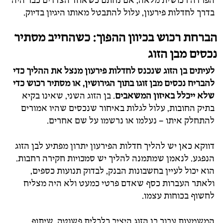
הפרדה רכושית מלאה, אם נחתם כשאחד הצדדים כבר היה
בדרך לחדלות פירעון, עלול להתבטל מאותו היגיון בדיוק.
הברחת רכוש בכיוון ההפוך: כשהחייב מסתיר
נכסים מבן הזוג
לעיתים בן הזוג שנכנס לחדלות פירעון מנצל את ההליך כדי
להבריח נכסים מבן זוגו בתוך הגירושין, או מסתיר רכוש כדי
שלא ייכלל באיזון המשאבים
. בן הזוג השני, שאינו בקיא
בתיק החובות, עלול לגלות באיחור שנכסים שהיו אמורים
להתחלק איתו – נעלמו או נרשמו על שם אחרים.
דווקא כאן יש להליך חדלות הפירעון יתרון מפתיע לבן הזוג
הנפגע. לנאמן שמתמנה להליך יש סמכויות חקירה רחבות.
הוא יכול לעיין בחשבונות הבנק, לבדוק תנועות כספים,
ולאתר העברות כסף שאדם פרטי כמעט ולא היה מצליח
לחשוף בכוחות עצמו.
המשמעות עבור בן הזוג היציב כלכלית פשוטה. שיתוף