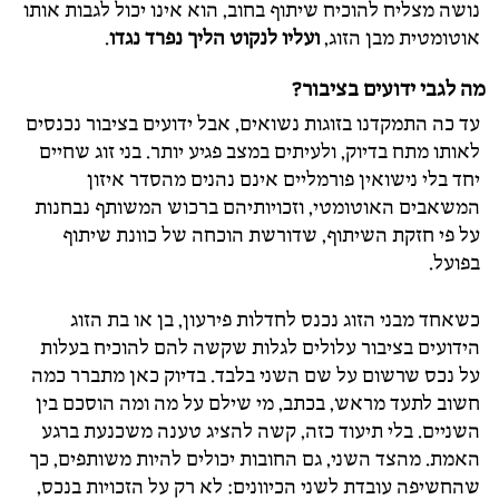
נושה מצליח להוכיח שיתוף בחוב, הוא אינו יכול לגבות אותו
אוטומטית מבן הזוג,
ועליו לנקוט הליך נפרד נגדו
.
מה לגבי ידועים בציבור?
עד כה התמקדנו בזוגות נשואים, אבל ידועים בציבור נכנסים
לאותו מתח בדיוק, ולעיתים במצב פגיע יותר. בני זוג שחיים
יחד בלי נישואין פורמליים אינם נהנים מהסדר איזון
המשאבים האוטומטי, וזכויותיהם ברכוש המשותף נבחנות
על פי חזקת השיתוף, שדורשת הוכחה של כוונת שיתוף
בפועל.
כשאחד מבני הזוג נכנס לחדלות פירעון, בן או בת הזוג
הידועים בציבור עלולים לגלות שקשה להם להוכיח בעלות
על נכס שרשום על שם השני בלבד. בדיוק כאן מתברר כמה
חשוב לתעד מראש, בכתב, מי שילם על מה ומה הוסכם בין
השניים. בלי תיעוד כזה, קשה להציג טענה משכנעת ברגע
האמת. מהצד השני, גם החובות יכולים להיות משותפים, כך
שהחשיפה עובדת לשני הכיוונים: לא רק על הזכויות בנכס,