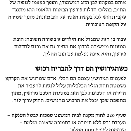
אותם במקומו לבן הזוג המשמורן, והופך בעצמו לנושה של
החייב. בהליכי חדלות פירעון הביטוח הלאומי הוא מתנגד
עקבי ונחוש לכל בקשת הפטר על חוב מזונות, מתוך שמירה
על הקופה הציבורית.
עבור בן הזוג שמגדל את הילדים זו בשורה חשובה: חובת
המזונות ממשיכה לרדוף את החייב גם אם נכנס לחדלות
פירעון, והיא אינה נעלמת עם תום ההליך.
כשהגירושין הם דרך להבריח רכוש
לפעמים הגירושין עצמם הם הכלי. אדם שמרגיש את הקרקע
נשמטת תחת רגליו הכלכליות עלול לנסות להעביר את
הדירה או חסכונות לבן הזוג
במסגרת הסכם גירושין
, מתוך
מחשבה שכך ינצל את הרכוש מהנושים. החוק ערוך לזה.
סעיף 220 לחוק מקנה לבית המשפט סמכות לבטל
הענקה
–
העברת נכס ללא תמורה או בתמורה שאינה הולמת –
שבוצעה לפני פתיחת ההליך.