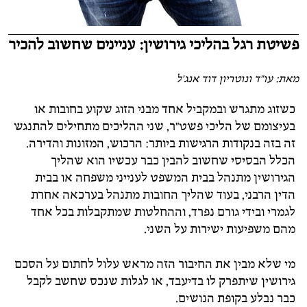
פשיטת רגל בהליכי גירושין: עניינים שחשוב להכיר
מאת: עו"ד ונוטריון דוד אנג'ל
כשזוג מתגרש ובמקביל אחד מבני הזוג שקוע בחובות או
בעיצומם של הליכי פשט"ר, שני ההליכים מתחילים להתנגש
זה בזה בנקודות הרגישות ביותר: הרכוש, המזונות והדירה.
הכלל הבסיסי שחשוב להבין כבר עכשיו הוא שהליך
הגירושין מתנהל בבית המשפט לענייני משפחה או בבית
הדין הרבני, בעוד שהליך החובות מתנהל בערכאה אחרת
לגמרי ובידי גורם נפרד, וההחלטות שמתקבלות בכל אחד
מהם משפיעות ישירות על השני.
מי שלא מבין את החיבור הזה מראש עלול לחתום על הסכם
גירושין שיתפרק לו בדיעבד, או לגלות שנכס שחשב לקבל
כבר נבלע בקופת הנושים.