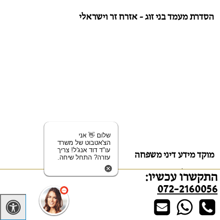
הסדרת מעמד בני זוג - אזרח זר וישראלי
שלום 👋 אני
הצ'אטבוט של משרד
עו"ד דוד אנג'ל! צריך
מוקד מידע דיני משפחה
עזרה? התחל שיחה.
השפעה בלתי הוגנת בצוואה: מהו הדין בישראל?
התקשרו עכשיו:
דמי מדור: איך מחשבים מדור לילדים אחרי גירושין
072-2160056
מועד הקרע בין בני זוג בגירושין: כל מה שחשוב לדעת
צו הגנה: כל מה שצריך לדעת ב-2026
פשיטת רגל בהליכי גירושין: עניינים שחשוב להכיר