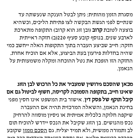
מסגרת הזמן מהותית: ניתן לבטל הענקה שנעשתה עד
שנתיים לפני הגשת הבקשה לצו פתיחת הליכים, וכשהיא
בוצעה לטובת
קרוב
(ובן זוג הוא קרוב) התקופה מתארכת
לארבע שנים. בנוסף קובע סעיף 220(ב) חזקה ראייתית
חזקה: חייב שביצע העברה בתוך התקופות האלה ייחשב כמי
שהיה בחדלות פירעון בעת הביצוע, אלא אם הוכיח אחרת.
החזקה הזו הופכת את נטל ההוכחה ומקלה משמעותית על
הנאמן.
מכאן שהסכם גירושין שמעביר את כל הרכוש לבן הזוג
שאינו חייב, בתקופה הסמוכה לקריסה, חשוף לביטול גם אם
קיבל תוקף של פסק דין
. אישור בית המשפט אינו חסין מפני
בחינת הנאמן, והשאלה המרכזית תהיה אם ההעברה
שיקפה חלוקה כלכלית אמיתית או ניסיון מוסווה להרחיק
נכס מהנושים. בן הזוג שקיבל את הנכס יידרש להוכיח תום
לב ותמורה ממשית, ולא תמיד יצליח. גם
הסכם ממון
שקובע