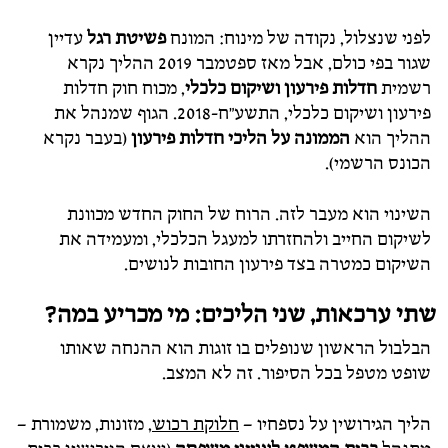
לפני שנצלול, נקודה של מינוח: המונח
פשיטת רגל
עדיין
שגור בפי כולם, אבל מאז ספטמבר 2019 ההליך נקרא
רשמית
חדלות פירעון ושיקום כלכלי
, מכוח חוק חדלות
פירעון ושיקום כלכלי, התשע"ח-2018. הגוף שמנהל את
ההליך הוא
הממונה על הליכי חדלות פירעון
(בעבר נקרא
הכונס הרשמי).
השינוי הוא מעבר לזה. הרוח של החוק החדש מכוונת
לשיקום החייב ולהחזרתו למעגל הכלכלי, ומעמידה את
השיקום כמטרה בצד פירעון החובות לנושים.
שתי ערכאות, שני הליכים: מי מכריע במה?
הבלבול הראשון שנופלים בו זוגות הוא ההנחה שאותו
שופט מטפל בכל הסיפור. זה לא המצב.
הליך הגירושין על נספחיו –
חלוקת רכוש
, מזונות, משמורת –