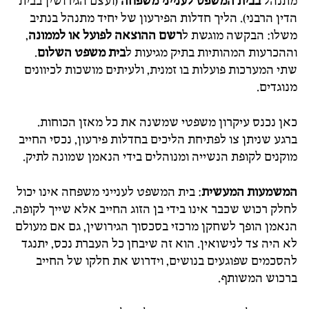
מתנהל
בבית המשפט לענייני משפחה
(ועצם הגירושין בבית
הדין הרבני). הליך חדלות הפירעון של יחיד מתנהל בנתיב
משלו: הבקשה מוגשת ל
רשם ההוצאה לפועל או לממונה
,
וההכרעות המהותיות בתיק מגיעות ל
בית משפט השלום
.
שתי המערכות פועלות בו זמנית, ולעיתים מושכות לכיוונים
מנוגדים.
כאן נכנס עיקרון משפטי שמשנה את כל מאזן הכוחות.
ברגע שניתן צו לפתיחת הליכים בחדלות פירעון, נכסי החייב
מוקנים לקופת הנשייה ומנוהלים בידי הנאמן שמונה לתיק.
המשמעות המעשית
: בית המשפט לענייני משפחה אינו יכול
לחלק רכוש שכבר אינו בידי בן הזוג החייב אלא שייך לקופה.
הנאמן הופך לשחקן מרכזי בסכסוך הגירושין, גם אם מעולם
לא היה צד לנישואין. הוא זה שיבחן כל העברת נכס, יתנגד
להסכמים שפוגעים בנושים, וידרוש את חלקו של החייב
ברכוש המשותף.