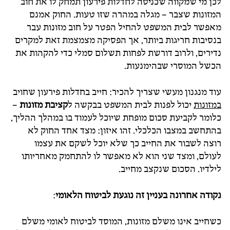
לכן מי שמקווה שכניסה לחדלות פירעון תמחק לו את חוב
המזונות שצבר – מגלה במהרה שזו טעות. החוק אמנם
מאפשר לבית המשפט להחיל הפטר על חוב מזונות עבר
בנסיבות חריגות ביותר, אך הפסיקה מצמצמת זאת למקרים
נדירים, ולרוב דורשת לפחות תשלום סמלי כדי להקהות את
הכשל המוסרי שבהימנעות.
עוד מנגנון מעשי שצריך להכיר: חייב בחדלות פירעון שחויב
במזונות
יכול לפנות לבית המשפט בבקשה ל
קציבת מזונות
–
כלומר לקביעת סכום מופחת שיוכל לעמוד בו במהלך ההליך,
בהתחשב במצבו הכלכלי. זהו איזון: מצד אחד החוק לא
רוצה לשבור את החייב כך שלא יוכל לשקם את עצמו
לעולם, ומצד שני הוא לא מאפשר לו להתחמק מאחריותו
לילדיו. הסכום שנקצב מחייב.
נקודה אחרונה בעניין זה נוגעת לביטוח הלאומי
:
כשחייב אינו משלם מזונות, המוסד לביטוח לאומי משלם