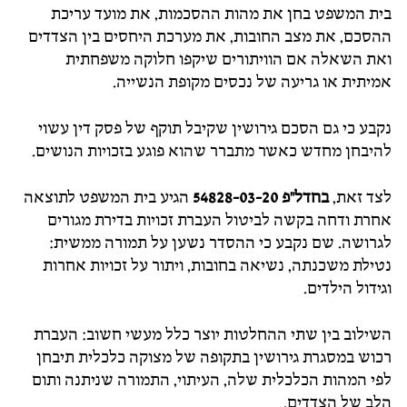
בית המשפט בחן את מהות ההסכמות, את מועד עריכת
ההסכם, את מצב החובות, את מערכת היחסים בין הצדדים
ואת השאלה אם הוויתורים שיקפו חלוקה משפחתית
אמיתית או גריעה של נכסים מקופת הנשייה.
נקבע כי גם הסכם גירושין שקיבל תוקף של פסק דין עשוי
להיבחן מחדש כאשר מתברר שהוא פוגע בזכויות הנושים.
לצד זאת,
בחדל"פ 54828-03-20
הגיע בית המשפט לתוצאה
אחרת ודחה בקשה לביטול העברת זכויות בדירת מגורים
לגרושה. שם נקבע כי ההסדר נשען על תמורה ממשית:
נטילת משכנתה, נשיאה בחובות, ויתור על זכויות אחרות
וגידול הילדים.
השילוב בין שתי ההחלטות יוצר כלל מעשי חשוב: העברת
רכוש במסגרת גירושין בתקופה של מצוקה כלכלית תיבחן
לפי המהות הכלכלית שלה, העיתוי, התמורה שניתנה ותום
הלב של הצדדים.