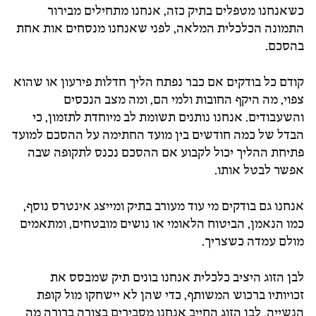
כשאנחנו מטפלים בתיק כזה, אנחנו מתחילים מבירור
התמונה הכלכלית המלאה, לפני שאנחנו מנסחים אות אחת
בהסכם.
קודם כל בודקים אם כבר נפתח הליך חדלות פירעון או שהוא
צפוי, מה היקף החובות ולמי הם, ומה מצב הנכסים
והשעבודים. אנחנו נותנים תשומת לב מיוחדת לתזמון, כי
הבדל של כמה חודשים בין מועד החתימה על ההסכם למועד
פתיחת ההליך יכול לקבוע אם ההסכם נכנס לתקופה שבה
אפשר לבטל אותו.
אנחנו גם בודקים מי עוד מעורב בתיק ומייצג אינטרס נוסף,
כמו הנאמן, הביטוח הלאומי או נושים מובטחים, ומתאמים
מולם עמדה כשצריך.
לבן הזוג היציב כלכלית אנחנו בונים תיק שמבסס את
זכויותיו ברכוש המשותף, כדי שהן לא יישחקו מול קופת
הנשייה. לבן הזוג החייב אנחנו מסבירים בצורה ברורה מה