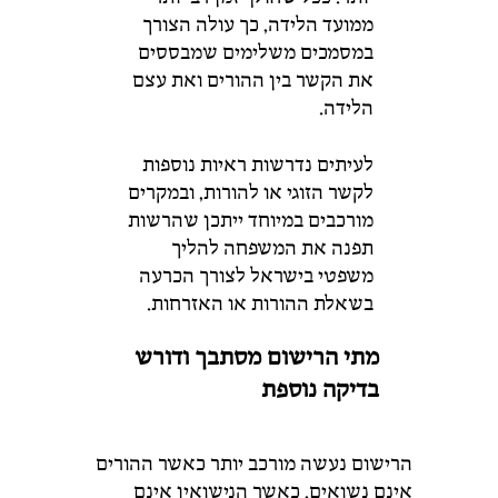
ממועד
הלידה,
כך
עולה
הצורך
במסמכים
משלימים
שמבססים
את
הקשר
בין
ההורים
ואת
עצם
הלידה.
לעיתים
נדרשות
ראיות
נוספות
לקשר
הזוגי
או
להורות,
ובמקרים
מורכבים
במיוחד
ייתכן
שהרשות
תפנה
את
המשפחה
להליך
משפטי
בישראל
לצורך
הכרעה
בשאלת
ההורות
או
האזרחות.
מתי
הרישום
מסתבך
ודורש
בדיקה
נוספת
הרישום
נעשה
מורכב
יותר
כאשר
ההורים
אינם
נשואים,
כאשר
הנישואין
אינם