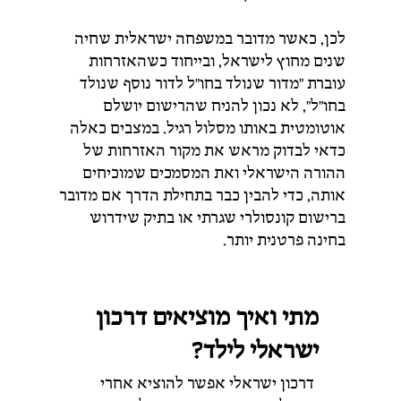
לכן,
כאשר
מדובר
במשפחה
ישראלית
שחיה
שנים
מחוץ
לישראל,
ובייחוד
כשהאזרחות
עוברת "
מדור
שנולד
בחו"ל
לדור
נוסף
שנולד
בחו"ל",
לא
נכון
להניח
שהרישום
יושלם
אוטומטית
באותו
מסלול
רגיל.
במצבים
כאלה
כדאי
לבדוק
מראש
את
מקור
האזרחות
של
ההורה
הישראלי
ואת
המסמכים
שמוכיחים
אותה,
כדי
להבין
כבר
בתחילת
הדרך
אם
מדובר
ברישום
קונסולרי
שגרתי
או
בתיק
שידרוש
בחינה
פרטנית
יותר.
מתי
ואיך
מוציאים
דרכון
ישראלי לילד?
דרכון
ישראלי
אפשר
להוציא
אחרי