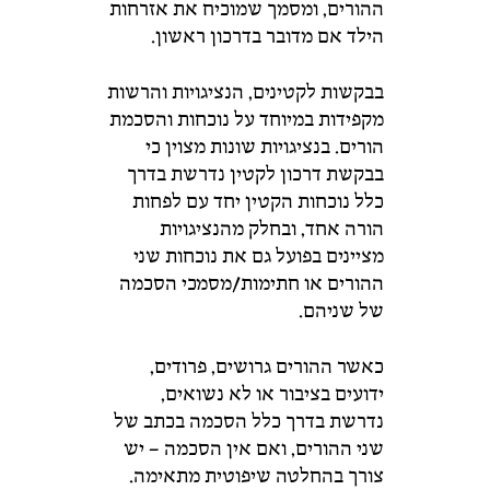
ההורים,
ומסמך
שמוכיח
את
אזרחות
הילד
אם
מדובר
בדרכון
ראשון.
בבקשות
לקטינים,
הנציגויות
והרשות
מקפידות
במיוחד
על
נוכחות
והסכמת
הורים
.
בנציגויות
שונות
מצוין
כי
בבקשת
דרכון
לקטין
נדרשת
בדרך
כלל
נוכחות
הקטין
יחד
עם
לפחות
הורה
אחד
,
ובחלק
מהנציגויות
מציינים
בפועל
גם
את
נוכחות
שני
ההורים
או
חתימות/
מסמכי
הסכמה
של
שניהם.
כאשר
ההורים
גרושים,
פרודים,
ידועים
בציבור
או
לא
נשואים,
נדרשת
בדרך
כלל
הסכמה
בכתב
של
שני
ההורים
,
ואם
אין
הסכמה –
יש
צורך
בהחלטה
שיפוטית
מתאימה.