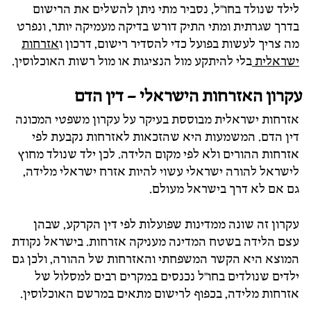
לילד
שנולד
בחו"ל,
נסביר
מתי
ניתן
להשלים
את
הרישום
בדרך
שגרתית
ומתי
התיק
דורש
בדיקה
מעמיקה
יותר,
ונפרט
מה
צריך
לעשות
בפועל
כדי
להסדיר
רישום, דרכון ו
אזרחות
ישראלית
בלי
להיתקע
מול
הנציגות
או
מול
רשות
האוכלוסין.
עקרון
האזרחות
הישראלי –
דין
הדם
אזרחות
ישראלית
מבוססת
בעיקר
על
עקרון
משפטי
המכונה
דין
הדם.
המשמעות
היא
שהזכאות
לאזרחות
נקבעת
לפי
אזרחות
ההורים
ולא
לפי
מקום
הלידה.
לכן
ילד
שנולד
מחוץ
לישראל
להורה
ישראלי
עשוי
להיות
אזרח
ישראלי
מלידה,
גם
אם
לא
דרך
בישראל
מעולם.
עקרון
זה
שונה
ממדינות
שפועלות
לפי
דין
הקרקע,
שבהן
עצם
הלידה
בשטח
המדינה
מעניקה
אזרחות.
בישראל
נקודת
המוצא
היא
הקשר
המשפחתי
והאזרחות
של
ההורה,
ולכן
גם
ילדים
שנולדים
בחו"ל
נכנסים
במקרים
רבים
למסלול
של
אזרחות
מלידה,
בכפוף
לרישום
מתאים
במרשם
האוכלוסין.