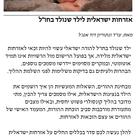
אזרחות ישראלית לילד שנולד בחו"ל
מאת: עו"ד ונוטריון דוד אנג'ל
ילד
שנולד
בחו"ל
להורה
ישראלי
עשוי
להיות
זכאי
לאזרחות
ישראלית
מלידה,
אך
בפועל
הרישום
מול
הרשויות
אינו
תמיד
אוטומטי,
ובמקרים
מסוימים
יידרשו
מסמכים
נוספים,
הבהרות
ולעיתים
גם
בדיקות
משלימות
לפני
השלמת
ההליך.
מבחינת
ההורים,
השאלות
המעשיות
הן
איך
רושמים
את
הילד
בנציגות
הישראלית,
אילו
מסמכים
צריך
להכין,
מתי
מדובר
בהליך
קונסולרי
פשוט
יחסית,
ובאילו
מצבים
מתעוררת
מורכבות
סביב
הוכחת
ההורות,
המעמד
האישי
של
ההורים
או
עצם
הזכאות
לאזרחות.
להלן
נעשה לכם
סדר
בכללים
החלים
על
אזרחות
ישראלית