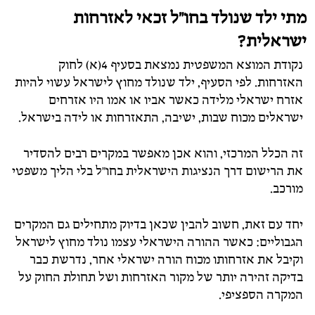
מתי
ילד
שנולד
בחו"ל
זכאי
לאזרחות
ישראלית?
נקודת
המוצא
המשפטית
נמצאת
בסעיף
4(
א)
לחוק
האזרחות.
לפי
הסעיף,
ילד
שנולד
מחוץ
לישראל
עשוי
להיות
אזרח
ישראלי
מלידה
כאשר
אביו
או
אמו
היו
אזרחים
ישראלים
מכוח
שבות,
ישיבה,
התאזרחות
או
לידה
בישראל.
זה
הכלל
המרכזי,
והוא
אכן
מאפשר
במקרים
רבים
להסדיר
את
הרישום
דרך
הנציגות
הישראלית
בחו"ל
בלי
הליך
משפטי
מורכב.
יחד
עם
זאת,
חשוב
להבין
שכאן
בדיוק
מתחילים
גם המקרים
הגבוליים
:
כאשר
ההורה
הישראלי
עצמו
נולד
מחוץ
לישראל
וקיבל
את
אזרחותו
מכוח
הורה
ישראלי
אחר,
נדרשת
כבר
בדיקה
זהירה
יותר
של
מקור
האזרחות
ושל
תחולת
החוק
על
המקרה
הספציפי.