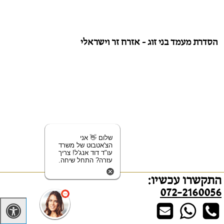
הסדרת מעמד בני זוג - אזרח זר וישראלי
שלום 👋 אני
הצ'אטבוט של משרד
עו"ד דוד אנג'ל! צריך
עזרה? התחל שיחה.
התקשרו עכשיו:
מוקד מידע דיני משפחה
072-2160056