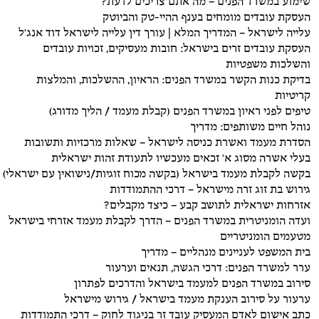
שימוע במשרד הפנים – מה אתם צריכים לדעת?
העסקת עובדים מומחים בענף ההיי-טק והביוטק
עלייה לישראל – המדריך המלא | עורך דין עלייה לישראל דוד אנג'ל
העסקת עובדים זרים בישראל: חובות מעסיקים, זכויות עובדים
והשלכות משפטיות
בדיקת כנות הקשר במשרד הפנים: הראיון, ההשלכות, והמלצות
קריטיות
טיפים לפני ראיון במשרד הפנים (קבלת מעמד / הליך מדורג)
נוהל חיים משותפים: מדריך
הסדרת מעמד ואשרת כניסה לישראל – שאלות מרכזיות ותשובות
בעלי אשרה מסוג א' זכאים מעכשיו לתעודת זהות ישראלית
בקשה לקבלת מעמד בישראל (בקשה מכוח זוגיות/נישואין עם ישראלי)
גירוש בת זוג זרה מישראל – דרכי ההתמודדות
אזרחות ישראלית לתושב קבע – כיצד מקבלים?
ועדה הומניטרית במשרד הפנים – הדרך לקבלת מעמד אזרחי בישראל
מטעמים הומניטריים
בית המשפט לעניינים מנהליים – מדריך
ערר למשרד הפנים: דרכי הגשה, תנאים וערעור
סירוב במשרד הפנים למעמד בישראל והדרכים לפתרון
ערעור על סירוב הענקת מעמד בישראל / גירוש מישראל
כתב אישום לאדם המעסיק עובד זר בניגוד לחוק – דרכי התמודדות