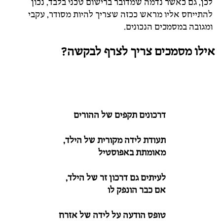
לכן,
גם
כאשר
נדמה
שמדובר
ברישום
טכני
בלבד,
נכון
להתייחס
אליו
מראש
ככזה
שצריך
להיות
מסודר,
עקבי
ומגובה
במסמכים הנכונים
.
אילו
מסמכים
צריך
לצרף
לבקשה?
דרכונים
תקפים
של
ההורים
תעודת
לידה
מקורית
של
הילד,
מאומתת
באפוסטיל
לעיתים
גם
דרכון
זר
של
הילד,
אם
כבר
הונפק
לו
טופס
הודעה
על
לידה
של
אזרח