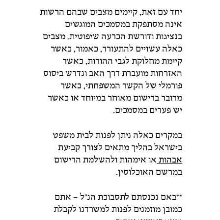
יחד
עם
זאת,
קיימים
מצבים
שבהם
הרשות
אינה
מסתפקת
במסמכים
המוגשים
בנציגות
ודורשת
הכרעה
שיפוטית.
מצבים
כאלה
עשויים
להתעורר, כאמור,
כאשר
קיימת
מחלוקת
לגבי
ההורות,
כאשר
האזרחות
מועברת
דרך
האב
ונדרש
ביסוס
פורמלי
של
הקשר
המשפחתי,
כאשר
מדובר
ברישום
מאוחר
במיוחד
או
כאשר
יש
פערים
במסמכים.
במקרים
כאלה
ניתן
לפנות
לבית
משפט
בישראל
בהליך
מתאים
לצורך
קביעת
אבהות
או
אימהות
ולהשלמת
הרישום
במרשם
האוכלוסין.
**באם נכנסתם לתסבוכת הנ"ל – אתם
כמובן מוזמנים לפנות למשרדנו לקבלת