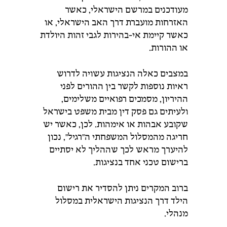
מעודכנים
במרשם
הישראלי,
כאשר
האזרחות
מועברת
דרך
האב
הישראלי,
או
כאשר
קיימת
אי-
בהירות
לגבי
זהות
היולדת
או
ההורות.
במצבים
כאלה
הנציגות
עשויה
לדרוש
ראיות
נוספות
לקשר
בין
ההורים
לפני
ההיריון,
מסמכים
רפואיים
משלימים,
ולעיתים
גם
פסק
דין
מבית
משפט
בישראל
שקובע
אבהות
או
אימהות.
לכן,
כאשר
יש
חריגה
מהמסלול
המשפחתי
ה"רגיל",
נכון
להיערך
מראש
לכך
שההליך
לא
יסתיים
ברישום
טכני
אחד
בנציגות.
ברוב
המקרים
ניתן
להסדיר
את
רישום
הילד
דרך
הנציגות
הישראלית
במסלול
מנהלי.