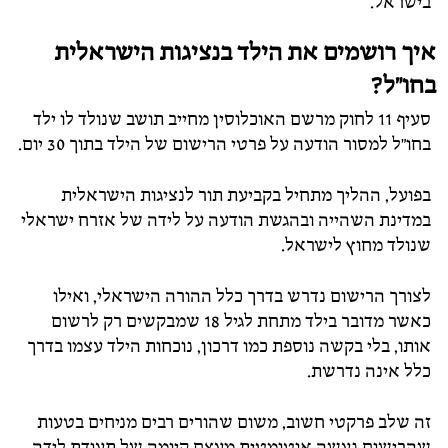
בישראל.
איך
רושמים
את
הילד
בנציגות
הישראלית
בחו"ל?
סעיף
11
לחוק
מרשם
האוכלוסין
מחייב
תושב
שנולד
לו
ילד
בחו"ל
למסור
הודעה
על
פרטי
הרישום
של
הילד
בתוך
30
יום.
בפועל,
ההליך
מתחיל
בקביעת
תור
לנציגות
הישראלית
במדינת
השהייה
ובהגשת
הודעה
על
לידה
של
אזרח
ישראלי
שנולד
מחוץ
לישראל.
לצורך
הרישום
נדרש
בדרך
כלל
ההורה
הישראלי,
ואילו
כאשר
מדובר
בילד
מתחת
לגיל
18
שמבקשים
רק
לרשום
אותו,
בלי
בקשה
נוספת
כמו
דרכון,
נוכחות
הילד
עצמו
בדרך
כלל
אינה
נדרשת.
זה
שלב
פרקטי
חשוב,
משום
שהורים
רבים
מניחים
בטעות
שהרישום
נעשה
אוטומטית
מעצם
קיומה
של
תעודת
לידה