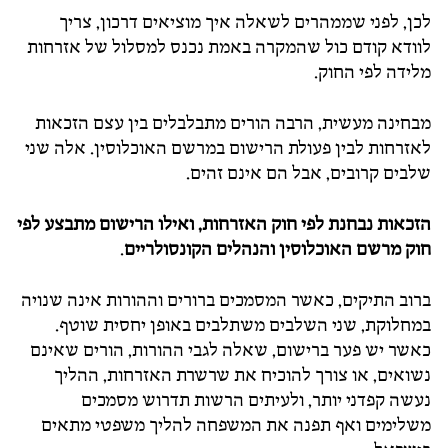
לכן,
לפני
שממהרים
לשאלה
איך
מוציאים
דרכון,
צריך
לוודא
קודם
כול
שהמקרה
באמת
נכנס
למסלול
של
אזרחות
מלידה
לפי
החוק.
מבחינה
מעשית,
הרבה
הורים
מתבלבלים
בין
עצם
הזכאות
לאזרחות
לבין
פעולת
הרישום
במרשם
האוכלוסין.
אלה
שני
שלבים
קרובים,
אבל
הם
אינם
זהים.
הזכאות
נבחנת
לפי
חוק
האזרחות,
ואילו
הרישום
מתבצע
לפי
חוק
מרשם
האוכלוסין
והנהלים
הקונסולריים
.
ברוב
התיקים,
כאשר
המסמכים
ברורים
וההורות
אינה
שנויה
במחלוקת,
שני
השלבים
משתלבים
באופן
יחסית
שוטף.
כאשר
יש
פער
ברישום,
שאלה
לגבי
ההורות,
הורים
שאינם
נשואים,
או
צורך
להוכיח
את
שרשרת
האזרחות,
ההליך
נעשה
קפדני
יותר,
ולעיתים
הרשות
תדרוש
מסמכים
משלימים
ואף
תפנה
את
המשפחה
להליך
משפטי
מתאים