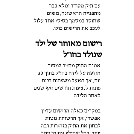
עם
תיק
מסודר
ומלא
כבר
מהפנייה
הראשונה,
משום
שחוסר
במסמך
בסיסי
אחד
עלול
לעכב
את
הרישום
כולו.
רישום
מאוחר
של
ילד
שנולד
בחו"ל
אמנם
החוק
מחייב
למסור
הודעה
על
לידה
בחו"ל
בתוך
30
יום,
אך
בפועל
משפחות
רבות
פונות
לנציגות
חודשים
ואף
שנים
לאחר
הלידה.
במקרים
כאלה
הרישום
עדיין
אפשרי,
אך
הרשויות
נוטות
לבחון
את
התיק
בזהירות
רבה
יותר.
ככל
שחולף
זמן
רב
יותר