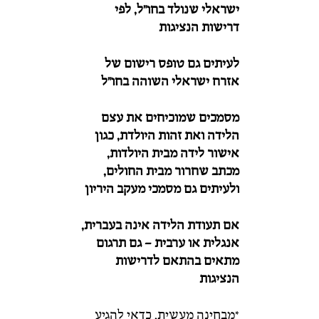
ישראלי
שנולד
בחו"ל,
לפי
דרישות
הנציגות
לעיתים
גם
טופס
רישום
של
אזרח
ישראלי
השוהה
בחו"ל
מסמכים
שמוכיחים
את
עצם
הלידה
ואת
זהות
היולדת,
כגון
אישור
לידה
מבית
היולדות,
מכתב
שחרור
מבית
החולים,
ולעיתים
גם
מסמכי
מעקב
היריון
אם
תעודת
הלידה
אינה
בעברית,
אנגלית
או
ערבית –
גם
תרגום
מתאים
בהתאם
לדרישות
הנציגות
*מבחינה
מעשית,
כדאי
להגיע