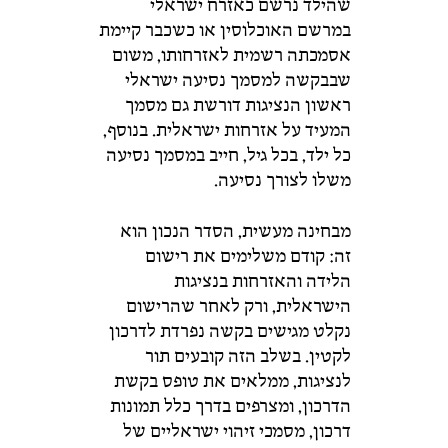
שהילד
נרשם
כאזרח
ישראלי
במרשם
האוכלוסין
או
כשכבר
קיימת
אסמכתה
רשמית
לאזרחותו,
משום
שבבקשה
ל
מסמך
נסיעה
ישראלי
ראשון
הנציגות
דורשת
גם
מסמך
המעיד
על
אזרחות
ישראלית
.
בנוסף,
כל
ילד,
בכל
גיל,
חייב
במסמך
נסיעה
משלו
לצורך
נסיעה.
מבחינה
מעשית,
הסדר
הנכון
הוא
זה:
קודם
משלימים
את
רישום
הלידה
והאזרחות
בנציגות
הישראלית,
ורק
לאחר
שהרישום
נקלט
מגישים
בקשה
נפרדת
לדרכון
לקטין
.
בשלב
הזה
קובעים
תור
לנציגות,
ממלאים
את
טופס
בקשת
הדרכון,
ומצרפים
בדרך
כלל
תמונות
דרכון,
מסמכי
זיהוי
ישראליים
של