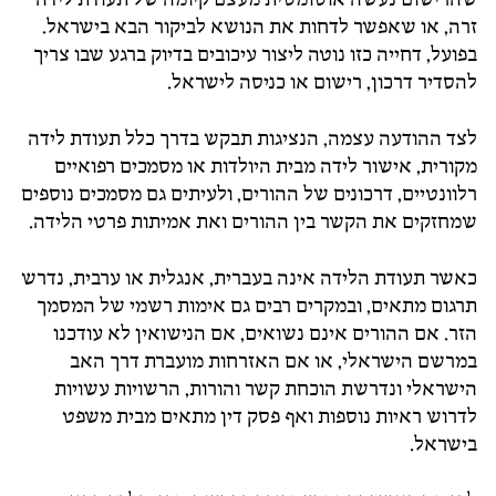
זרה,
או
שאפשר
לדחות
את
הנושא
לביקור
הבא
בישראל.
בפועל,
דחייה
כזו
נוטה
ליצור
עיכובים
בדיוק
ברגע
שבו
צריך
להסדיר
דרכון,
רישום
או
כניסה
לישראל.
לצד
ההודעה
עצמה,
הנציגות
תבקש
בדרך
כלל
תעודת
לידה
מקורית,
אישור
לידה
מבית
היולדות
או
מסמכים
רפואיים
רלוונטיים,
דרכונים
של
ההורים,
ולעיתים
גם
מסמכים
נוספים
שמחזקים
את
הקשר
בין
ההורים
ואת
אמיתות
פרטי
הלידה.
כאשר
תעודת
הלידה
אינה
בעברית,
אנגלית
או
ערבית,
נדרש
תרגום
מתאים,
ובמקרים
רבים
גם
אימות
רשמי
של
המסמך
הזר.
אם
ההורים
אינם
נשואים,
אם
הנישואין
לא
עודכנו
במרשם
הישראלי,
או
אם
האזרחות
מועברת
דרך
האב
הישראלי
ונדרשת
הוכחת
קשר
והורות,
הרשויות
עשויות
לדרוש
ראיות
נוספות
ואף
פסק
דין
מתאים
מבית
משפט
בישראל.