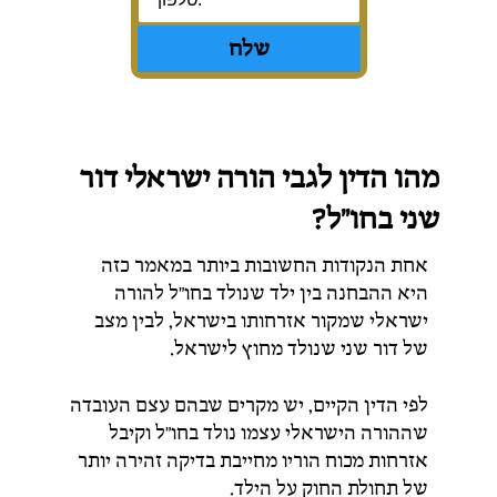
מהו הדין לגבי הורה ישראלי דור
שני בחו"ל?
אחת
הנקודות
החשובות
ביותר
במאמר
כזה
היא
ההבחנה
בין
ילד
שנולד
בחו"ל
להורה
ישראלי
שמקור
אזרחותו
בישראל,
לבין
מצב
של
דור
שני
שנולד
מחוץ
לישראל.
לפי הדין הקיים, יש
מקרים
שבהם
עצם
העובדה
שההורה
הישראלי
עצמו
נולד
בחו"ל
וקיבל
אזרחות
מכוח
הוריו
מחייבת
בדיקה
זהירה
יותר
של
תחולת
החוק
על
הילד.