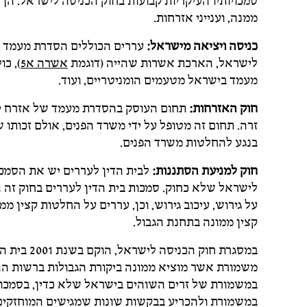
סמכויותיו העיקריות קבועות בחוק הכניסה לישראל. הן 
ממנה, וענייני אזרחות.
כניסה ויציאה מישראל:
עררים הכוללים הסדרת מעמד בי
לישראל, הארכת אשרות שהייה (דוגמת
אשרה א5
), כ
מעמד בישראל מטעמים הומניטריים, ועוד.
חוק האזרחות:
תחום העוסק בהסדרת מעמד של אזרח יש
זרה. תחום זה מטופל על ידי משרד הפנים, אולם זכות
בנגע להחלטות משרד הפנים.
חוק למניעת הסתננות:
לבית הדין לעררים יש את הסמכות
לישראל שלא כחוק. סמכות בית הדין לעררים בחוק זה ה
על גירוש, עיכוב גירוש, וכן, עררים על החלטות קצין 
קצין ממונה בתחנת הגבול.
במסגרת חוק
משמורת אשר מוציא ממונה ביקורת הגבולות ברשות ההג
במשמורת של זרים השוהים בישראל שלא כדין, בסמכות
במשמורת ולהכריע בבקשות שונות שמגישים המוחזקים.