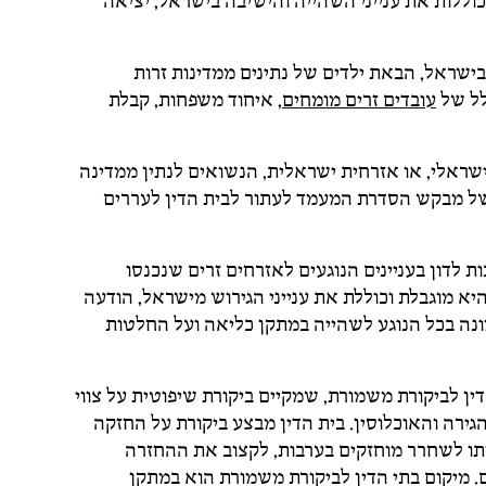
כוללות את ענייני השהייה והישיבה בישראל, יציאה
שראל, הבאת ילדים של נתינים ממדינות זרות
ולל של
עובדים זרים מומחים
, איחוד משפחות, קבלת
ראלי, או אזרחית ישראלית, הנשואים לנתין ממדינה
ו של מבקש הסדרת המעמד לעתור לבית הדין לעררים
 לדון בעניינים הנוגעים לאזרחים זרים שנכנסו
יא מוגבלת וכוללת את ענייני הגירוש מישראל, הודעה
ממונה בכל הנוגע לשהייה במתקן כליאה ועל החלטות
 הכניסה לישראל, הוקם בשנת 2001 בית הדין לביקורת משמורת, שמקיים ביקורת שיפוטית על צווי
ירה והאוכלוסין. בית הדין מבצע ביקורת על החזקה
ו לשחרר מוחזקים בערבות, לקצוב את ההחזרה
 מיקום בתי הדין לביקורת משמורת הוא במתקן