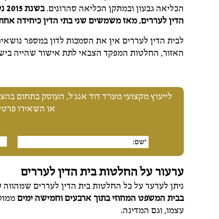
הכליאה גבעון ובמתקן הכליאה סהרונים.
בש
הדין לעררים. מאז משמשים שני בתי הדין כיחידה אחת
לבית הדין לעררים אין את הסמכות לדון במספר נושאי
האזור, החלטות המפקד הצבאי לתת אישור שהייה בישראל
לייעוץ מקצועי מעו"ד דוד אנג'ל, העוסק בתחום בהצלחה מזה 25 שנה, התק
או השאירו פרטים
ערעור על החלטות בית הדין לעררים
ניתן לערער על כל החלטות בית הדין לעררים שמהווה
בבית המשפט המחוזי בתוך ארבעים וחמישה ימים
ממועד
עצמו, וגם המדינה.