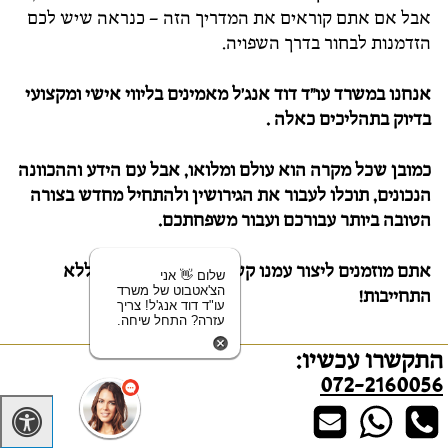
אבל אם אתם קוראים את המדריך הזה – כנראה שיש לכם
הזדמנות לבחור בדרך השפויה.
אנחנו במשרד עו"ד דוד אנג'ל מאמינים בליווי אישי ומקצועי
בדיוק בתהליכים כאלה .
כמובן שכל מקרה הוא עולם ומלואו, אבל עם הידע וההכוונה
הנכונים, תוכלו לעבור את הגירושין ולהתחיל מחדש בצורה
הטובה ביותר עבורכם ועבור משפחתכם.
אתם מוזמנים ליצור עמנו קשר לייעוץ ללא עלות וללא
שלום 👋 אני
הצ'אטבוט של משרד
התחייבות!
עו"ד דוד אנג'ל! צריך
עזרה? התחל שיחה.
התקשרו עכשיו:
072-2160056
מה מספרים הלקוחות שלנו