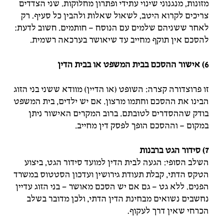
מזונות, מנגנוני שינוי עתידי ופתרון מחלוקות. שני הצדדים
צריכים לקרוא היטב, לשאול שאלות ולהבין כל סעיף. רק
לאחר ששניהם שלמים עם הנוסח – חותמים. חשוב לדעת:
להסכם אין תוקף מחייב עד שיאושר בערכאה רשמית.
6) אישור ההסכם בבית המשפט או בבית הדין
זו פרוצדורה קצרה: השופט (או הדיין) מוודא ששני בני הזוג
הבינו את ההסכם וחתמו מרצון. אם יש ילדים, בית המשפט
בודק שההסדרים לטובתם. ברוב המקרים האישור ניתן
במקום – וההסכם הופך לפסק דין מחייב.
7) סידור הגט ברבנות
השלב הסופי: הגעה לבית הדין למועד סידור הגט, ביצוע
הטקס הדתי, קבלת תעודת גירושין ועדכון הסטטוס במשרד
הפנים. ללא גט – גם אם יש הסכם מאושר – בני הזוג עדיין
נחשבים נשואים מבחינת הדין הדתי, ולכן מדובר בשלב
הכרחי שאין דרך לעקוף.