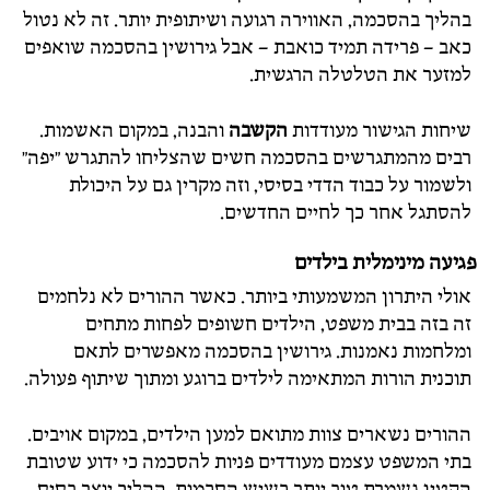
בהליך בהסכמה, האווירה רגועה ושיתופית יותר. זה לא נטול
כאב – פרידה תמיד כואבת – אבל גירושין בהסכמה שואפים
למזער את הטלטלה הרגשית.
שיחות הגישור מעודדות
הקשבה
והבנה, במקום האשמות.
רבים מהמתגרשים בהסכמה חשים שהצליחו להתגרש "יפה"
ולשמור על כבוד הדדי בסיסי, וזה מקרין גם על היכולת
להסתגל אחר כך לחיים החדשים.
פגיעה מינימלית בילדים
אולי היתרון המשמעותי ביותר. כאשר ההורים לא נלחמים
זה בזה בבית משפט, הילדים חשופים לפחות מתחים
ומלחמות נאמנות. גירושין בהסכמה מאפשרים לתאם
תוכנית הורות המתאימה לילדים ברוגע ומתוך שיתוף פעולה.
ההורים נשארים צוות מתואם למען הילדים, במקום אויבים.
בתי המשפט עצמם מעודדים פניות להסכמה כי ידוע שטובת
הקטין נשמרת טוב יותר כשיש הסכמות. ההליך יוצר בסיס