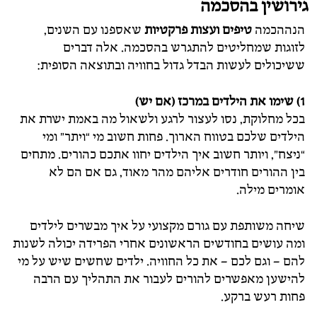
גירושין בהסכמה
הנההכמה
טיפים ועצות פרקטיות
שאספנו עם השנים,
לזוגות שמחליטים להתגרש בהסכמה. אלה דברים
ששיכולים לעשות הבדל גדול בחוויה ובתוצאה הסופית:
1) שימו את הילדים במרכז (אם יש)
בכל מחלוקת, נסו לעצור לרגע ולשאול מה באמת ישרת את
הילדים שלכם בטווח הארוך. פחות חשוב מי “ויתר” ומי
“ניצח”, ויותר חשוב איך הילדים יחוו אתכם כהורים. מתחים
בין ההורים חודרים אליהם מהר מאוד, גם אם הם לא
אומרים מילה.
שיחה משותפת עם גורם מקצועי על איך מבשרים לילדים
ומה עושים בחודשים הראשונים אחרי הפרידה יכולה לשנות
להם – וגם לכם – את כל החוויה. ילדים שחשים שיש על מי
להישען מאפשרים להורים לעבור את התהליך עם הרבה
פחות רעש ברקע.