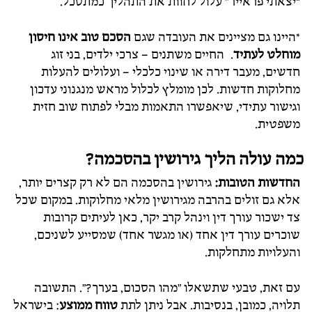
“יצאתי פראייר” עלול לחוות את התהליך כמתסכל.
*היינו גם מציינים את העובדה שגם
הסכם טוב אינו חיסון
מוחלט לעתיד
. החיים משתנים – צרכי ילדים, בני זוג
חדשים, מעבר דירה או שינוי כלכלי – ועלולים להעלות
מחלוקות חדשות. לכן מומלץ לכלול מראש מנגנוני עדכון
וגישור עתידי, שיאפשרו התאמות מבלי לפתוח שוב חזית
משפטית.
כמה עולה הליך גירושין בהסכמה?
החדשות הטובות:
גירושין בהסכמה הם לא רק קצרים יותר,
אלא גם זולים בהרבה מגירושין מלאי מחלוקות. במקום שכל
צד ישכור עורך דין וינהל קרב יקר, כאן לעיתים קרובות
שוכרים עורך דין אחד (או מגשר אחד) שמסייע לשניכם,
והעלויות מתחלקות.
עם זאת, טבעי שתשאלו "מהו הסכום, בערך?". התשובה
תלויה, כמובן, בנסיבות. אבל ניתן לתת
טווח ממוצע
: בישראל