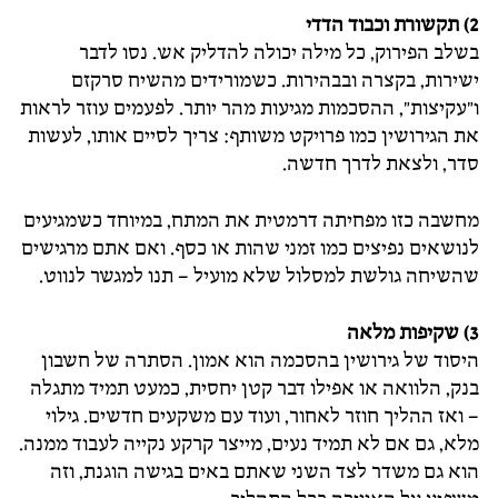
2) תקשורת וכבוד הדדי
בשלב הפירוק, כל מילה יכולה להדליק אש. נסו לדבר
ישירות, בקצרה ובבהירות. כשמורידים מהשיח סרקזם
ו”עקיצות”, ההסכמות מגיעות מהר יותר. לפעמים עוזר לראות
את הגירושין כמו פרויקט משותף: צריך לסיים אותו, לעשות
סדר, ולצאת לדרך חדשה.
מחשבה כזו מפחיתה דרמטית את המתח, במיוחד כשמגיעים
לנושאים נפיצים כמו זמני שהות או כסף. ואם אתם מרגישים
שהשיחה גולשת למסלול שלא מועיל – תנו למגשר לנווט.
3) שקיפות מלאה
היסוד של גירושין בהסכמה הוא אמון. הסתרה של חשבון
בנק, הלוואה או אפילו דבר קטן יחסית, כמעט תמיד מתגלה
– ואז ההליך חוזר לאחור, ועוד עם משקעים חדשים. גילוי
מלא, גם אם לא תמיד נעים, מייצר קרקע נקייה לעבוד ממנה.
הוא גם משדר לצד השני שאתם באים בגישה הוגנת, וזה