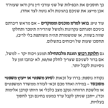
כך חוסכים את הכפילות של שני עורכי דין (רק ודאו שעוה"ד
אכן מייצג את שניכם בהגינות ולא נוטה לצד אחד).
עוד טיפ:
בואו למו"מ מוכנים וממוקדים
– אם מראש דיברתם
ביניכם וסגרתם עקרונות (למשל שהדירה תימכר ותחלקו
שווה בשווה, או שמשמורת תהיה משותפת בלי לריב),
תחסכו שעות של ויכוחים בתשלום.
גם
חלוקת רכוש
הוגנת מלכתחילה
תמנע ויכוח יקר – למשל,
אם ברור לשניכם שצריך לחלק 50/50, לא יבוזבז זמן על
ניסיונות לקבל יותר.
נקודה נוספת: בררו על זכאות ל
סיוע משפטי או ייעוץ משפטי
מסובסד
– במידה ואחד מכם זכאי לעזרה ממשרד המשפטים
או מלשכת הרווחה (עקב מצב כלכלי או היותו קורבן אלימות
וכד'), ייתכן שניתן לקבל עו"ד כמעט בחינם וכך לחסוך
בעלויות.