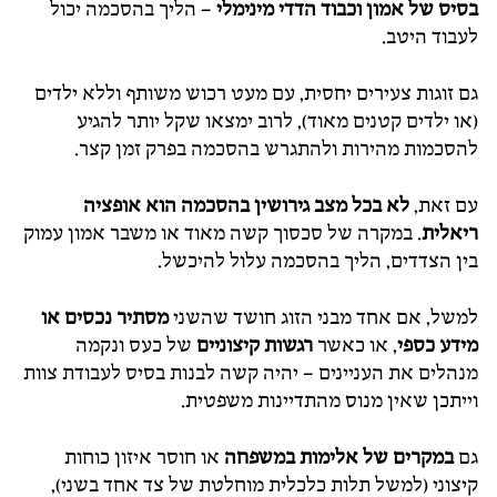
בסיס של אמון וכבוד הדדי מינימלי
– הליך בהסכמה יכול
לעבוד היטב.
גם זוגות צעירים יחסית, עם מעט רכוש משותף וללא ילדים
(או ילדים קטנים מאוד), לרוב ימצאו שקל יותר להגיע
להסכמות מהירות ולהתגרש בהסכמה בפרק זמן קצר.
עם זאת,
לא בכל מצב גירושין בהסכמה הוא אופציה
ריאלית
. במקרה של סכסוך קשה מאוד או משבר אמון עמוק
בין הצדדים, הליך בהסכמה עלול להיכשל.
למשל, אם אחד מבני הזוג חושד שהשני
מסתיר נכסים או
מידע כספי
, או כאשר
רגשות קיצוניים
של כעס ונקמה
מנהלים את העניינים – יהיה קשה לבנות בסיס לעבודת צוות
וייתכן שאין מנוס מהתדיינות משפטית.
גם
במקרים של אלימות במשפחה
או חוסר איזון כוחות
קיצוני (למשל תלות כלכלית מוחלטת של צד אחד בשני),