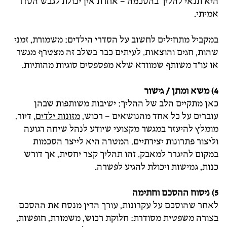
היא תנאי להליך בהסכמה – אחרת אין יכולת לגבש הסדר
אמיתי.
במקביל מתחילים לחשוב על הסדרי הילדים: משמורת, זמני
שהות, חגים והוצאות. לעיתים כבר בשלב זה מצטרף מגשר
או עו"ד משותף שמוודא שלא מפספסים סוגיות מהותיות.
4) משא ומתן / גישור
כאן מתקיים הלב של ההליך: ישיבות משותפות שבהן
עוברים על כל אחד מהנושאים – רכוש,
מזונות ילדים
, דיור.
מומלץ להיעזר במגשר מקצועי שיודע לנהל שיחה רגועה
וליצור פתרונות יצירתיים. המטרה היא לייצר הסכמות
במקום להיגרר למאבק. זהו תהליך קצר יחסית, אך דורש
כנות, גמישות ויכולת להגיע לפשרה.
5) ניסוח ההסכם וחתימה
לאחר שהוסכם על עקרונות, עורך הדין מנסח את ההסכם
בצורה משפטית מסודרת: חלוקת רכוש, משמורת, חופשות,