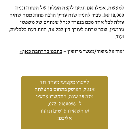
למעשה, אפילו אם תגיעו לקצה העליון של הטווח (נניח
18,000 ₪), סביר להניח שזה עדיין הרבה פחות ממה שהיה
עולה לכל אחד מכם בנפרד לנהל שנתיים של משפטי
גירושין, שכר טרחה לעורך דין לכל צד, חוות דעת כלכליות,
ועוד.
*עוד על גישור/מגשר גירושין –
כתבנו בהרחבה כאן>>
לייעוץ מקצועי מעו"ד דוד
אנג'ל, העוסק בתחום בהצלחה
מזה 25 שנה, התקשרו עכשיו
ל-
072-2160056
,
או השאירו פרטים ונחזור
אליכם: