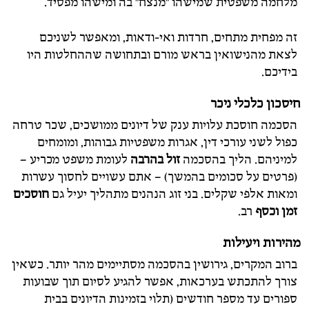
מלחמה משפטית שמישהו "מנצח" בה ומישהו מפסיד.
זה מפחית מתחים, חרדות ואי-ודאות, ומאפשר לשניכם
לצאת מהנישואין בראש מורם ובתחושה שההחלטות היו
בידיכם.
חיסכון כלכלי ניכר
הסכמה חוסכת עלויות ענק של דיונים ממושכים, שכר טרחה
כפול לשני עורכי דין, אגרות משפטיות גבוהות, ומומחים
למיניהם. הליך בהסכמה
זול בהרבה
לעומת משפט מכריע –
(פרטים על סכומים בהמשך) – אתם עשויים לחסוך עשרות
ומאות אלפי שקלים. בני זוג הנהנים מתהליך יעיל גם
חוסכים
זמן וכסף
רב.
מהירות ויעילות
ברוב המקרים, גירושין בהסכמה מסתיימים מהר יותר. כשאין
צורך להתכתש בערכאות, אפשר להגיע לסיום תוך שבועות
ספורים עד מספר חודשים (תלוי בזמינות הדיונים בבית