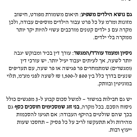
גם
נושא הילדים
משפיע
: תיאום משמורת מפורט, חישוב
מזונות ומו"מ על כל פרט עבור הילדים מוסיפים עבודה, ולכן
מקרה עם 3 ילדים קטנים מורכבים עשוי להיות יקר יותר
ממקרה בלי ילדים.
ניסיון ומעמד עוה"ד/המגשר
: עורך דין בכיר ומבוקש יגבה
יותר לשעה, אך לעיתים יעבוד יעיל יותר. יש עורכי דין
(ומגשרים) שמתמחרים פר פגישה או פר שעה, עם תעריפים
שנעים בדרך כלל בין 800 ל-1,500 ₪ לשעה לפני מע"מ, תלוי
במוניטין ובוותק.
יש גם חבילות בגישור – למשל סכום קבוע ל-3 מפגשים כולל
ניסוח הסכם. בכל מקרה,
בני זוג שמסכימים חוסכים כסף
גם
בכך שהם שולטים בהיקף העבודה: אם תגיעו להסכמות
מהירות ולא תתעקשו לריב על כל פסיק – תחסכו שעות
ייעוץ רבות.