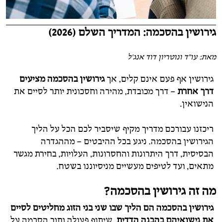
גירושין בהסכמה: המדריך השלם (2026)
מאת: עו"ד ונוטריון דוד אנג'ל
גירושין אף פעם אינם קלים, אך
גירושין בהסכמה
מציעים
דרך אחרת
– דרך מכובדת, מהירה וחסכונית יותר לסיים את
הנישואין.
ריכזנו עבורכם מדריך מקיף שיסביר לכם הכל על הליך
הגירושין בהסכמה. ניגע בכל ההיבטים – מההגדרה
הבסיסית, דרך היתרונות והחסרונות, העלויות, בחירת מגשר
מתאים, ועד לטיפים מעשיים מניסיוננו בשטח.
מה זה גירושין בהסכמה?
גירושין בהסכמה
הם הליך שבו שני בני הזוג מחליטים לסיים
את נישואיהם בהבנה הדדית
, שיתוף פעולה ותוך הסכמה על