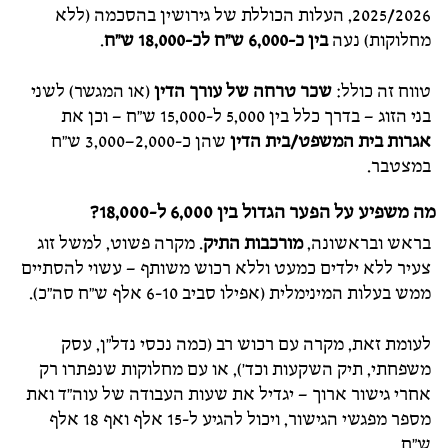
2025/2026, העלות הכוללת של גירושין בהסכמה (ללא
מחלוקות) נעה
בין כ-6,000 ש"ח לכ-18,000 ש"ח
.
טווח זה כולל:
שכר טרחה של עורך הדין
(או המגשר) לשני
בני הזוג – בדרך כלל בין 5,000 ל-15,000 ש"ח – וכן את
אגרות בית המשפט/בית הדין
שהן כ-2,000–3,000 ש"ח
במצטבר.
מה משפיע על הפער הגדול בין 6,000 ל-18,000?
בראש ובראשונה,
מורכבות התיק
. מקרה פשוט, למשל זוג
צעיר ללא ילדים כמעט וללא רכוש משותף – עשוי להסתיים
ממש בעלות המינימלית (אפילו סביב 6-10 אלף ש"ח סה"כ).
לעומת זאת, מקרה עם רכוש רב (כמה נכסי נדל"ן, עסק
משפחתי, תיק השקעות וכד'), או עם מחלוקות שנפתרו רק
אחרי גישור ארוך – יגדיל את שעות העבודה של עוה"ד ואת
מספר מפגשי הגישור, ויכול להגיע ל-15 אלף ואף 18 אלף
ש"ח.