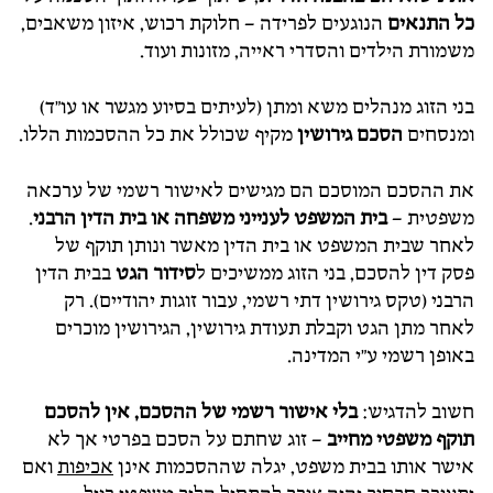
כל התנאים
הנוגעים לפרידה – חלוקת רכוש, איזון משאבים,
משמורת הילדים והסדרי ראייה, מזונות ועוד.
בני הזוג מנהלים משא ומתן (לעיתים בסיוע מגשר או עו"ד)
ומנסחים
הסכם גירושין
מקיף שכולל את כל ההסכמות הללו.
את ההסכם המוסכם הם מגישים לאישור רשמי של ערכאה
משפטית –
בית המשפט לענייני משפחה או בית הדין הרבני
.
לאחר שבית המשפט או בית הדין מאשר ונותן תוקף של
פסק דין להסכם, בני הזוג ממשיכים ל
סידור הגט
בבית הדין
הרבני (טקס גירושין דתי רשמי, עבור זוגות יהודיים). רק
לאחר מתן הגט וקבלת תעודת גירושין, הגירושין מוכרים
באופן רשמי ע"י המדינה.
חשוב להדגיש:
בלי אישור רשמי של ההסכם, אין להסכם
תוקף משפטי מחייב
– זוג שחתם על הסכם בפרטי אך לא
אישר אותו בבית משפט, יגלה שההסכמות אינן
אכיפות
ואם