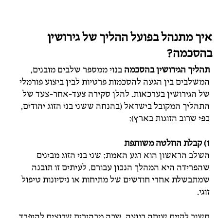
איך מתנהל בפועל ההליך של גירושין
בהסכמה?
תהליך הגירושין בהסכמה
בנוי ממספר שלבים מובנים,
המשלבים בין הגעה להסכמות פרטיות לבין ביצוע פורמלי
של הגירושין בערכאות. להלן סקירה צעד-אחר-צעד של
התהליך המקובל בישראל (בהנחה ששני בני הזוג יהודים,
כפי שרוב הזוגות בארץ):
1) קבלת החלטה משותפת
השלב הראשון הוא רגע האמת: שני בני הזוג מבינים
שהפרידה היא המהלך הנכון עבורם. לעיתים זו תובנה
שמתבשלת אחרי חודשים של מתיחות או ניסיונות טיפול
זוגי.
חשוב לקיים שיחה רגועה, שבה מבהירים שרוצים להיפרד