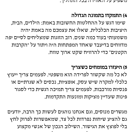
משפיע על האווירה בכל התהליך.
4) התמקדו בתמונה הגדולה
שימו דגש על ההחלטות החשובות באמת: הילדים, הבית,
היציבות הכלכלית. שאלו את עצמכם מה באמת יהיה
משמעותי בעוד כמה שנים. רוב הזוגות שמצליחים לסיים יפה
מדווחים בדיעבד שאחד המפתחות היה ויתור על “הקרבות
הקטנים” כדי להרוויח שקט ארוך טווח.
5) היעזרו במומחים כשצריך
לא כל מה שקשור לפרידה הוא משפטי. לפעמים צריך ייעוץ
כלכלי למקרה שיש עסק, אופציות, נכסים לא שגרתיים או
פנסיות מורכבות. לפעמים צריך תמיכה רגשית כדי לסגור
פינות שעדיין מציקות ומונעות התקדמות.
מגשרים מנוסים, וגם אנחנו נוהגים לעשות כך הרבה, יודעים
גם להציע שיחות נפרדות לכל צד, שמאפשרות לפרוק לחץ
בלי לפוצץ את הגישור. השילוב הנכון של אנשי מקצוע