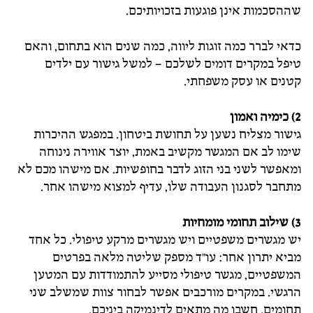
שההסכמות אינן פוגעות בזכויותיכם.
כדאי לברר כמה זוגות ליווה, כמה שנים הוא בתחום, והאם
טיפל במקרים דומים לשלכם – למשל גישור עם ילדים
קטנים או עסק משפחתי.
2) כימיה ואמון
גישור מצליח נשען על תחושת ביטחון. במפגש ההיכרות
שימו לב אם המגשר מקשיב באמת, יוצר אווירה נינוחה
ומאפשר לשני בני הזוג לדבר בחופשיות. אם מישהו מכם לא
מתחבר לסגנון העבודה שלו, עדיף למצוא מישהו אחר.
3) שילוב תחומי מומחיות
יש מגשרים משפטיים ויש מגשרים מרקע טיפולי. כל אחד
מביא יתרון אחר: עו"ד מספק שליטה מלאה בפרטים
המשפטיים, מגשר טיפולי מסייע להתמודדות עם המטען
הרגשי. במקרים מורכבים אפשר לבחור צוות שמשלב שני
תחומים. חשבו מה מתאים לדינמיקה ביניכם.