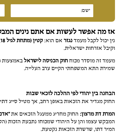
אז מה אפשר לעשות אם אתם נינים המב
נין יכול לקבל מעמד
נגזר
אם הוא:
קטין (מתחת לגיל 18)
וקיבל אזרחות ישראלית.
מעמד זה מוסדר מכוח
חוק הכניסה לישראל
באמצעות
נ
שמירת התא המשפחתי הקיים ערב העלייה.
הבחנה בין יהודי לפי ההלכה לזכאי שבות
החוק מגדיר את הזכאות באופן רחב, אך מטיל סייג דתי 
המרת דת מרצון:
החוק מחריג ממעגל הזכאים את
"אדם 
המבקש עצמו והן על היהודי שמכוחו נתבעת הזכות (הסב
המיר דתו, שרשרת הזכאות נקטעת.