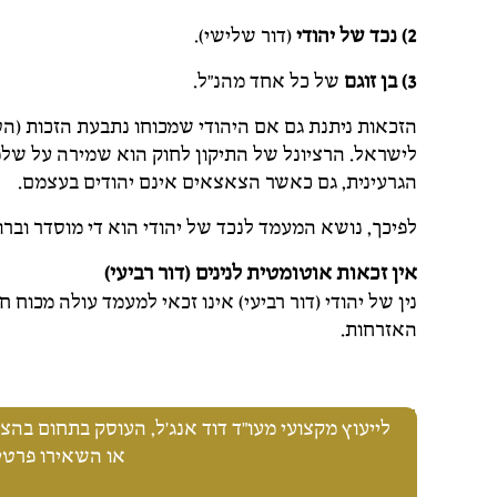
2)
נכד של יהודי
(דור שלישי).
3)
בן זוגם
של כל אחד מהנ"ל.
הזכאות ניתנת גם אם היהודי שמכוחו נתבעת הזכות (הס
לישראל. הרציונל של התיקון לחוק הוא שמירה על ש
הגרעינית, גם כאשר הצאצאים אינם יהודים בעצמם.
לפיכך, נושא המעמד לנכד של יהודי הוא די מוסדר וברו
אין זכאות אוטומטית לנינים (דור רביעי)
נין של יהודי (דור רביעי) אינו זכאי למעמד עולה מכוח 
האזרחות.
לייעוץ מקצועי מעו"ד דוד אנג'ל, העוסק בתחום בהצלחה מזה 25 שנה, התק
או השאירו פרטים