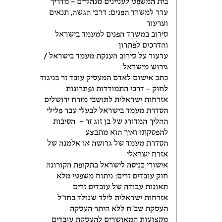
בית המשפט לעניינים מנהליים – מדריך
ערר למשרד הפנים: דרכי הגשה, תנאים
וערעור
סירוב במשרד הפנים למעמד בישראל
והדרכים לפתרון
ערעור על סירוב הענקת מעמד בישראל /
גירוש מישראל
כתב אישום לאדם המעסיק עובד זר בניגוד
לחוק – דרכי התמודדות ופתרונות
אזרחות ישראלית לתושבי מזרח ירושלים
הסדרת מעמד בישראל לבעלי עבר פלילי
ההליך המדורג של בן זוג זר – הסיבות
להפסקתו ואיך הוא מתבצע
הסדרת מעמד של גרושה או אלמנה של
אזרח ישראלי
אישורי כניסה לישראל בתקופת הקורונה
חוק עובדים זרים: ניתוח משפטי מלא
תאונות עבודה של עובדים זרים
אזרחות ישראלית לילד שנולד בחו"ל
העסקת שב"ח ללא היתר העסקה
מקצועות המאושרים להעסקת עובדים