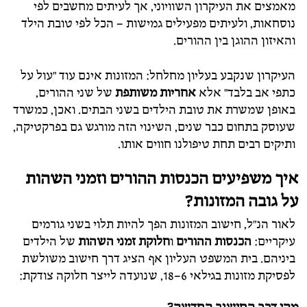
מאמצים את העיקרון השוויוני, אך לעיתים מחשבים לפי
נוסחאות, ולעיתים מפעילים גמישות – הכל לפי טובת הילד
והאיזון ההוגן בין ההורים.
העיקרון שנקבע בעליון מחלחל: המזונות אינם עוד "עול על
כתפי אב בלבד" אלא
אחריות משותפת
של שני ההורים,
באופן שמשרת את טובת הילדים בשני הבתים. ואכן, כמשרד
שעוסק בתחום כבר שנים, השינוי הזה מורגש גם בפרקטיקה,
ותיקים רבים תחת טיפולנו חווים אותו.
איך משפיעים הכנסות ההורים וזמני השהות
על גובה המזונות?
לאור הנ"ל, חישוב המזונות הפך להיות תלוי בשני גורמים
עיקריים:
הכנסות ההורים
ו
חלוקת זמני השהות
של הילדים
ביניהם. בית המשפט העליון אף הציג דרך חישוב משולשת
לפסיקת מזונות בגילאי 6–18, שנועדה לייצר חלוקה צודקת: