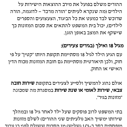
ההורים משלם בפועל את מירב ההוצאות הישירות על
הילדים (מה שנקרא לעיתים "הורה מרכז" – לדוגמה, הורה
שרוכש לבד כמעט את כל הביגוד, הצעצועים והספרים
לילדים), יכול בית המשפט להתאים את סכום המזונות כך
שישקף את המצב באופן הוגן.
מגיל 18 ואילך (בגירים צעירים):
עם הגיע הילד לגיל 18 מסתיימת תקופת היותו "קטין" על פי
חוק, ולכן תיאורטית מסתיימת גם חובת המזונות מכוח הדין
האישי או החוק.
אולם נהוג להמשיך ולסייע לצעירים בתקופת
שירות חובה
צבאי, שירות לאומי או שנת שירות
במסגרת מה שמכונה
"מזונות בגיר".
בתי המשפט לרוב פוסקים שעל ילד לאחר גיל 18 ובמהלך
שירותו ימשיך האב (ולעיתים שני ההורים) לשלם מזונות
מופחתים בסך כ-1/3 (שליש) מן הסכום ששולם לפני כן עבור