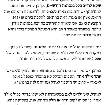
שלא לחייב כלל במזונות חודשיים
, אך כן לחייב את האם
להשתתף ישירות בהוצאות ספציפיות: לדוגמה חצי מהוצאות
חוגים, מעון או ביגוד. זאת בהתאם להלכת בע"מ 919/15,
הקובעת כי גם אם עשויה להיחשב כחייבת במזונות מדין
צדקה, במיוחד כאשר האב הוא המטפל המרכזי בילד והיא
בעלת יכולת גבוהה יותר.
**הדוגמאות הנ"ל מראות כי סכום המזונות עשוי לנוע בין 0
במקרה אידיאלי של חלוקה שוויונית, ולהגיע לסדר גודל של
2,000 ₪ ויותר לילד כאשר כל הנטל על הורה אחד.
כמובן, יש מקרים רבים נוספים באמצע. ראוי לציין שאם יש
יותר מילד אחד
, הסכום הכולל לא בהכרח מוכפל באופן
לינארי – לרוב יש חיסכון לגודל (נתייחס לזה בהמשך).
למשל, שני ילדים לאם במשמורתה לא יעלו בדיוק כפול מילד
אחד, כי הם חולקים חדר או חלק מההוצאות. בפסיקה נהוג