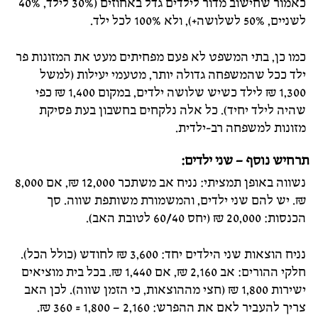
כאמור שחישוב מדור לילדים גדל באחוזים (30% לילד, 40%
לשניים, 50% לשלושה+), ולא 100% לכל ילד.
כמו כן, בתי המשפט לא פעם מפחיתים מעט את המזונות פר
ילד ככל שהמשפחה גדולה יותר, מטעמי יעילות (למשל
1,300 ₪ לילד כשיש שלושה ילדים, במקום 1,400 ₪ כפי
שהיה לילד יחיד). כל אלה נלקחים בחשבון בעת פסיקת
מזונות למשפחה רב-ילדית.
תרחיש נוסף – שני ילדים:
נשווה באופן תמציתי: נניח אב משתכר 12,000 ₪, אם 8,000
₪. יש להם שני ילדים, והמשמורת משותפת שווה. סך
הכנסות: 20,000 ₪ (יחס 60/40 לטובת האב).
נניח הוצאות שני הילדים יחד: 3,600 ₪ לחודש (כולל הכל).
חלקי ההורים: אב 2,160 ₪, אם 1,440 ₪. בכל בית מוציאים
ישירות 1,800 ₪ (חצי מההוצאות, כי הזמן שווה). לכן האב
צריך להעביר לאם את ההפרש: 2,160 – 1,800 = 360 ₪.