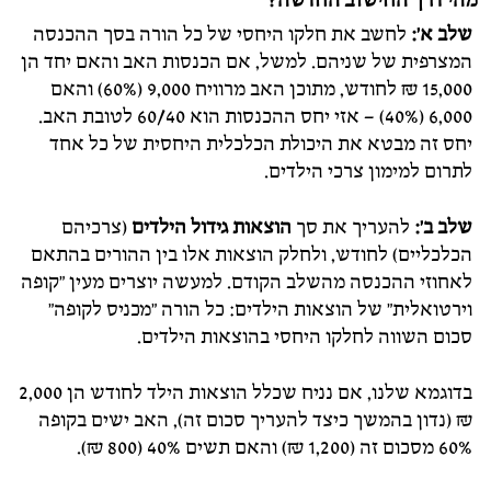
מהי דרך החישוב החדשה?
שלב א':
לחשב את חלקו היחסי של כל הורה בסך ההכנסה
המצרפית של שניהם. למשל, אם הכנסות האב והאם יחד הן
15,000 ₪ לחודש, מתוכן האב מרוויח 9,000 (60%) והאם
6,000 (40%) – אזי יחס ההכנסות הוא 60/40 לטובת האב.
יחס זה מבטא את היכולת הכלכלית היחסית של כל אחד
לתרום למימון צרכי הילדים.
שלב ב':
להעריך את סך
הוצאות גידול הילדים
(צרכיהם
הכלכליים) לחודש, ולחלק הוצאות אלו בין ההורים בהתאם
לאחוזי ההכנסה מהשלב הקודם. למעשה יוצרים מעין "קופה
וירטואלית" של הוצאות הילדים: כל הורה "מכניס לקופה"
סכום השווה לחלקו היחסי בהוצאות הילדים.
בדוגמא שלנו, אם נניח שכלל הוצאות הילד לחודש הן 2,000
₪ (נדון בהמשך כיצד להעריך סכום זה), האב ישים בקופה
60% מסכום זה (1,200 ₪) והאם תשים 40% (800 ₪).