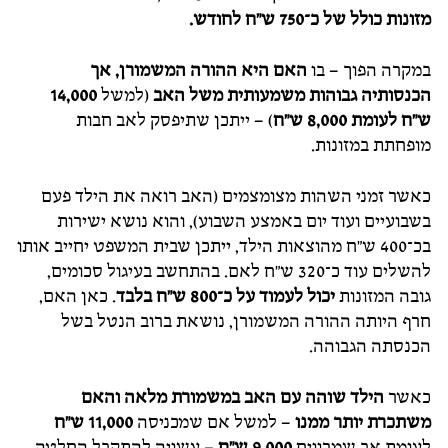
מזונות כולל של כ־750 ש"ח לחודש.
במקרה הפוך – בו
האם היא ההורה המשמורן, אך
הכנסותיה גבוהות משמעותית משל האב
(למשל
14,000
ש"ח לעומת 8,000 ש"ח
) – ייתכן שתיפסק לאב חבות
מופחתת במזונות.
כאשר זמני השהות מצומצמים (האב רואה את הילד פעם
בשבועיים ועוד יום באמצע השבוע), והוא נושא ישירות
בכ־400 ש"ח מהוצאות הילד, ייתכן שבית המשפט יחייב אותו
להשלים עוד כ־320 ש"ח לאם. בהתחשב בעיגול סכומים,
גובה המזונות
יכול לעמוד על כ־800 ש"ח בלבד
. כאן האם,
חרף היותה ההורה המשמורן, נושאת ברוב הנטל בשל
הכנסתה הגבוהה.
כאשר
הילד שוהה עם האב במשמורת מלאה והאם
משתכרת יותר ממנו
– למשל אם שמכניסה
11,000 ש"ח
לעומת אב שמרוויח
9,000 ש"ח
– עשויה להתקבל החלטה