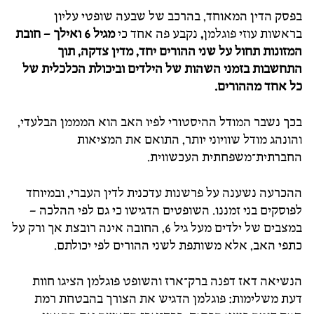
בפסק הדין המאוחד, בהרכב של שבעה שופטי עליון
בראשות עוזי פוגלמן
,
נקבע פה אחד כי
מגיל 6 ואילך – חובת
המזונות תחול על שני ההורים יחד, מדין צדקה, תוך
התחשבות בזמני השהות של הילדים וביכולת הכלכלית של
כל אחד מההורים.
בכך נשבר המודל ההיסטורי לפיו האב הוא המממן הבלעדי,
והונהג מודל שוויוני יותר, התואם את המציאות
החברתית־משפחתית העכשווית.
ההכרעה נשענה על פרשנות עדכנית לדין העברי, ובמיוחד
לפוסקים בני זמננו. השופטים הדגישו כי גם לפי ההלכה –
במצבים של ילדים מעל גיל 6, החובה אינה רובצת אך ורק על
כתפי האב, אלא משותפת לשני ההורים לפי יכולתם.
הנשיאה דאז דפנה ברק־ארז והשופט פוגלמן הציגו חוות
דעת משלימות: פוגלמן הדגיש את הצורך בהבטחת רמת