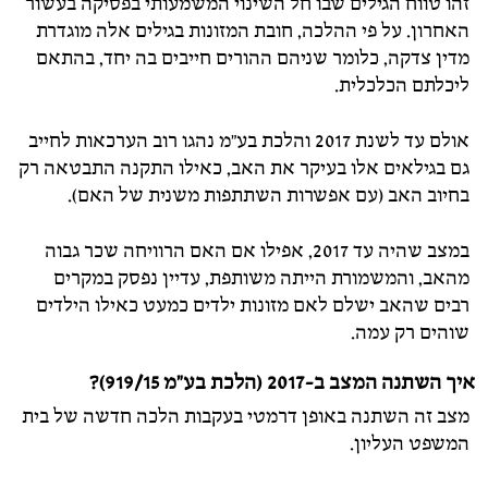
זהו טווח הגילים שבו חל השינוי המשמעותי בפסיקה בעשור
האחרון. על פי ההלכה, חובת המזונות בגילים אלה מוגדרת
מדין צדקה, כלומר שניהם ההורים חייבים בה יחד, בהתאם
ליכלתם הכלכלית.
אולם עד לשנת 2017 והלכת בע"מ נהגו רוב הערכאות לחייב
גם בגילאים אלו בעיקר את האב, כאילו התקנה התבטאה רק
בחיוב האב (עם אפשרות השתתפות משנית של האם).
במצב שהיה עד 2017, אפילו אם האם הרוויחה שכר גבוה
מהאב, והמשמורת הייתה משותפת, עדיין נפסק במקרים
רבים שהאב ישלם לאם מזונות ילדים כמעט כאילו הילדים
שוהים רק עמה.
איך השתנה המצב ב-2017 (הלכת בע"מ 919/15)?
מצב זה השתנה באופן דרמטי בעקבות הלכה חדשה של בית
המשפט העליון.