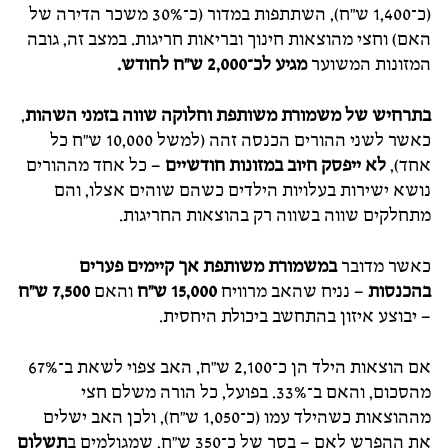
(כ־1,400 ש"ח), השתתפות במדור (כ־30% משכר הדירה של
האם) וחצי מהוצאות חינוך ובריאות חריגות. במצב זה, גובה
המזונות המשוער
מגיע לכ־2,000 ש"ח לחודש.
בתרחיש של משמורת משותפת וחלוקה שווה בזמני השהות
,
כאשר לשני ההורים הכנסה זהה (למשל 10,000 ש"ח כל
אחד),
לא ייפסק חיוב במזונות חודשיים
– כל אחד מההורים
נושא ישירות בעלויות הילדים כשהם שוהים אצלו, והם
מתחלקים שווה בשווה רק בהוצאות החריגות.
כאשר מדובר
במשמורת משותפת אך קיימים פערים
בהכנסות
– נניח שהאב מרוויח
15,000 ש"ח
והאם
7,500 ש"ח
– יבוצע איזון בהתחשב ביכולת היחסית.
אם הוצאות הילד הן כ־2,100 ש"ח, האב צפוי לשאת ב־67%
מהסכום, והאם ב־33%. בפועל, כל הורה משלם חצי
מההוצאות כשהילד עמו (כ־1,050 ש"ח), ולכן האב ישלים
את ההפרש לאם – בסך של כ־350 ש"ח, שמגולמים ב
תשלום