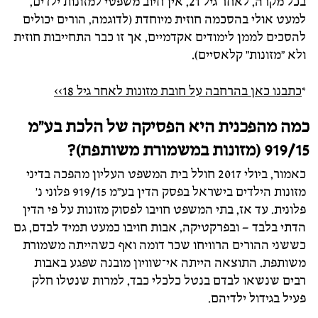
בכל מקרה, לאחר גיל 21, אין חיוב משפטי למזונות ילדים,
למעט אולי בהסכמה חוזית מיוחדת (לדוגמה, הורים יכולים
להסכים לממן לימודים אקדמיים, אך זו כבר התחייבות חוזית
ולא "מזונות" קלאסיים).
*
כתבנו כאן בהרחבה על חובת מזונות לאחר גיל 18>>
כמה מהפכנית היא הפסיקה של הלכת בע"מ
919/15 (מזונות במשמורת משותפת)?
כאמור, ביולי 2017 חולל בית המשפט העליון מהפכה בדיני
מזונות הילדים בישראל בפסק הדין בע"מ 919/15 פלוני נ'
פלונית. עד אז, בתי המשפט חויבו לפסוק מזונות על פי הדין
הדתי בלבד – ובפרקטיקה, אבות חויבו כמעט תמיד לבדם, גם
כששני ההורים הרוויחו שכר דומה ואף כשהייתה משמורת
משותפת. התוצאה הייתה אי־שוויון מובנה שפגע באבות
רבים שנשאו לבדם בנטל כלכלי כבד, למרות שנטלו חלק
פעיל בגידול ילדיהם.