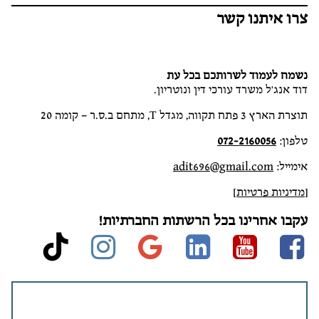
צרו איתנו קשר
נשמח לעמוד לשרותכם בכל עת
דוד אנג'ל משרד עורכי דין ונוטריון.
תוצרת הארץ 3 פתח תקווה, מגדל T, מתחם ב.ס.ר – קומה 20
טלפון:
072-2160056
אימייל:
adit696@gmail.com
[
מדיניות פרטיות
]
עקבו אחרינו בכל הרשתות החברתיות!
stagram
ktok
google
linkedin
Youtube
Facebook