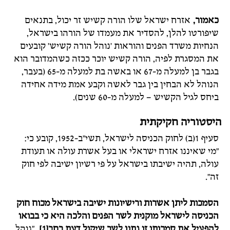
כאמור,
אזרח ישראל שלו הורה קשיש זר יכול, בתנאים
שיפורטו להלן, להסדיר את מעמדו של הורהו בישראל,
הנחיות משרד הפנים והוראות 'נוהל הורה קשיש' קובעים
את המסגרת לפיה, הורה קשיש יוכר ככזה כשהמדובר הוא
בגבר בן למעלה מ-67 או באשה בת למעלה מ-65 (בעבר,
הנוהל לא הבחין בין גבר לאשה וקבע אמת מידה אחידה
ביחס לגיל הקשיש – למעלה מ-60 שנים).
היסטוריה חקיקתית
סעיף 1(ב) לחוק הכניסה לישראל, תשי"ב-1952, קובע כי:
"מי שאיננו אזרח ישראלי או בעל אשרת עולה או תעודת
עולה, תהיה ישיבתו בישראל על פי רשיון ישיבה לפי חוק
זה".
הסמכות ליתן אשרות ורישיונות ישיבה בישראל מכוח חוק
הכניסה לישראל מוקנית לשר הפנים והלכה היא כי בבואו
להפעיל את סמכותו זו נתון לשר שיקול דעת רחב[1].
"נוהל