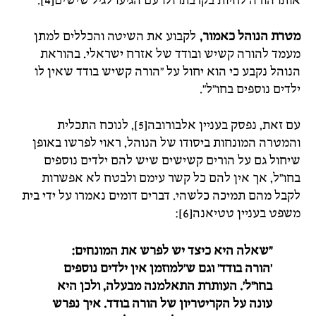
אותו הורה לחיות בקרבתו ולו עם הגיעו לגיל שישים[4].
מטרת הנוהל כאמור,
לקבוע את השיטה והכללים למתן
מעמד להורה קשיש ובודד של אזרח ישראלי. בהוראת
הנוהל נקבע כי הוא יחול על "הורה קשיש בודד שאין לו
ילדים נוספים בחו"ל".
עם זאת, נפסק בעניין אלבורובה[5], לנוכח התכלית
והמטרה המונחות ביסודו של הנוהל, ראוי לפרשו באופן
שיחול גם על הורים קשישים שיש להם ילדים נוספים
בחו"ל, אך אין להם כל קשר עימם ולבטח לא אפשרות
לקבל מהם תמיכה כלשהי. דברים דומים נאמרו על ידי בית
משפט בעניין טטיאנה[6]:
"שאלה היא כיצד יש לפרש את המונחים:
'הורה בודד' וגם ש'למוזמן אין ילדים נוספים
בחו"ל'. העותרת התאלמנה מבעלה, ולכן היא
עונה על הקריטריון של הורה בודד. איך נפרש