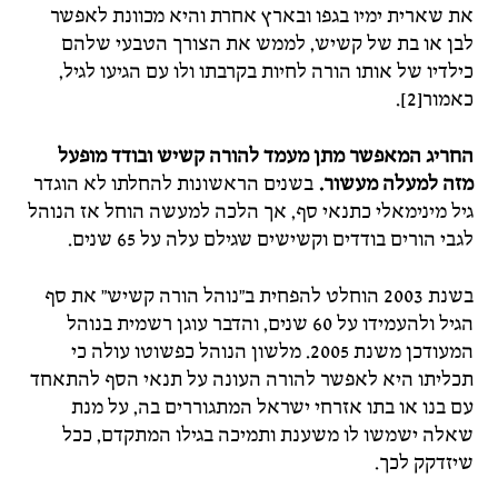
את שארית ימיו בגפו ובארץ אחרת והיא מכוונת לאפשר
לבן או בת של קשיש, לממש את הצורך הטבעי שלהם
כילדיו של אותו הורה לחיות בקרבתו ולו עם הגיעו לגיל,
כאמור[2].
החריג המאפשר מתן מעמד להורה קשיש ובודד מופעל
מזה למעלה מעשור.
בשנים הראשונות להחלתו לא הוגדר
גיל מינימאלי כתנאי סף, אך הלכה למעשה הוחל אז הנוהל
לגבי הורים בודדים וקשישים שגילם עלה על 65 שנים.
בשנת 2003 הוחלט להפחית ב"נוהל הורה קשיש" את סף
הגיל ולהעמידו על 60 שנים, והדבר עוגן רשמית בנוהל
המעודכן משנת 2005. מלשון הנוהל כפשוטו עולה כי
תכליתו היא לאפשר להורה העונה על תנאי הסף להתאחד
עם בנו או בתו אזרחי ישראל המתגוררים בה, על מנת
שאלה ישמשו לו משענת ותמיכה בגילו המתקדם, ככל
שיזדקק לכך.