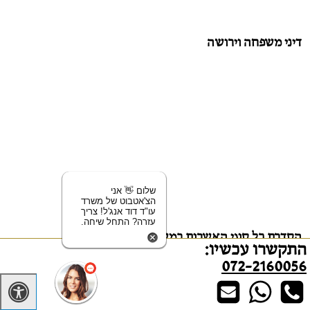
דיני משפחה וירושה
שלום 👋 אני
הצ'אטבוט של משרד
עו"ד דוד אנג'ל! צריך
עזרה? התחל שיחה.
הסדרת כל סוגי האשרות במשרד הפנים
התקשרו עכשיו:
072-2160056