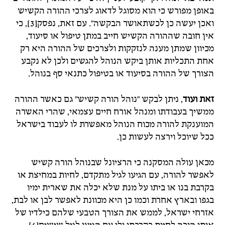
באופן מפורש כי הוא מסוגל לדאוג לצרכי ההורה הקשיש
ואכן יעשה כן לכשתאושר הבקשה". עם זאת, נפסק[3], כי
אין חובה שההורה הקשיש חייב במתן טיפול או סיעוד,
מכיוון שמתן מענה לנזקקות ולצרכים של ההורה היא רק
אחת התכליות אותן ביקש הנוהל להגשים ולכן לא נקבע
הצורך של ההורה בסיעוד או בטיפול כתנאי סף בנוהל.
זאת ועוד
, ניתן לבקש "נוהל הורה קשיש" גם כאשר ההורה
ממשיך בעבודתו ומנהל אורח חיים עצמאי, שהרי האשרה
המוענקת להורה מכוח הנוהל מאפשרת לו לעבוד בישראל
ככל שיוכל וירצה לעשות כן.
מכאן עולה המסקנה כי הרציונל שבנוהל הורה קשיש
לאפשר להורה, עם הגיעו לגיל מתקדם, לחיות במחיצת או
בקרבת בנו או ביתו על מנת שלא יכלה את שארית ימיו
בגפו ובארץ אחרת וכמו כן היא מכוונת לאפשר לבן או לבת,
אזרחי ישראל, לממש את הצורך הטבעי שלהם כילדיו של