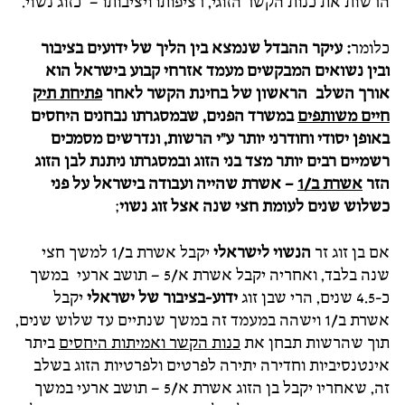
הרשות את כנות הקשר הזוגי, רציפותו ויציבותו – כזוג נשוי.
כלומר
: עיקר ההבדל שנמצא בין הליך של ידועים בציבור
ובין נשואים המבקשים מעמד אזרחי קבוע בישראל הוא
אורך השלב הראשון של בחינת הקשר לאחר
פתיחת תיק
חיים משותפים
במשרד הפנים, שבמסגרתו נבחנים היחסים
באופן יסודי וחודרני יותר ע"י הרשות, ונדרשים מסמכים
רשמיים רבים יותר מצד בני הזוג ובמסגרתו ניתנת לבן הזוג
הזר
אשרת ב/1
– אשרת שהייה ועבודה בישראל על פני
כשלוש שנים לעומת חצי שנה אצל זוג נשוי
;
אם בן זוג זר
הנשוי לישראלי
יקבל אשרת ב/1 למשך חצי
שנה בלבד, ואחריה יקבל אשרת א/5 – תושב ארעי במשך
כ-4.5 שנים, הרי שבן זוג
ידוע-בציבור של ישראלי
יקבל
אשרת ב/1 וישהה במעמד זה במשך שנתיים עד שלוש שנים,
תוך שהרשות תבחן את
כנות הקשר ואמיתות היחסים
ביתר
אינטנסיביות וחדירה יתירה לפרטים ולפרטיות הזוג בשלב
זה, שאחריו יקבל בן הזוג אשרת א/5 – תושב ארעי במשך