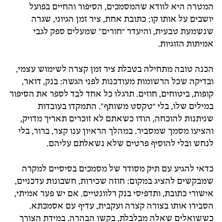
המטרה היא לוודא שהמסמכים, הסיפור והחיים בפועל
יושבים על אותו קו: כתובת אחת, ציר זמן הגיוני, שגרה
שנשמעת טבעית, והיעדר “חורים” שמעלים ספק לגבי
אמיתות הזוגיות.
הכנה טובה מתחילה בטבלת ציר זמן קצרה לשימוש עצמי,
ובדיקה שכל הרשומות מעודכנות לפני הגשה: בנק, דואר,
קופות, ביטוחים, חוזים. תרגלו כל אחד לבד לספר את הסיפור
במילים שלו, בלי “טקסט משותף”. התמקדו בעובדות
שניתנות להוכחה, הודו כשאתם לא זוכרים תאריך מדויק,
והציעו מסמך שמסביר. במהלך הראיון ענו קצר, ברור, בלי
לנחש ובלי להוסיף פרטים שלא נשאלתם עליהם.
כדאי להגיע עם תיק מסודר של מסמכים בסיסיים למקרה
שמבקשים להציג במקום: חוזה שכירות, חשבונות עדכניים,
אישורי כתובת, ותדפיסי בנק רלוונטיים. אם יש פער אמיתי,
הסבירו אותו בצורה קצרה ועקבית, עדיף עם אסמכתא.
כששואלים שאלה מבלבלת, בקשו הבהרה. במידת הצורך