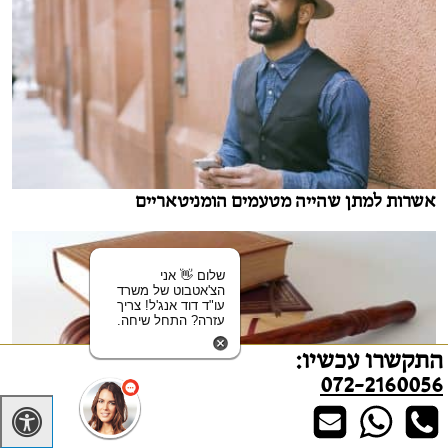
אשרות למתן שהייה מטעמים הומניטאריים
שלום 👋 אני
הצ'אטבוט של משרד
עו"ד דוד אנג'ל! צריך
עזרה? התחל שיחה.
התקשרו עכשיו:
072-2160056