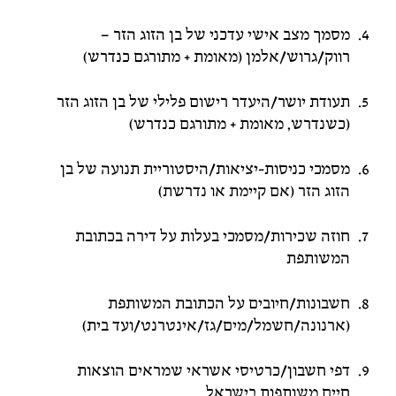
מסמך מצב אישי עדכני של בן הזוג הזר –
רווק/גרוש/אלמן (מאומת + מתורגם כנדרש)
תעודת יושר/היעדר רישום פלילי של בן הזוג הזר
(כשנדרש, מאומת + מתורגם כנדרש)
מסמכי כניסות-יציאות/היסטוריית תנועה של בן
הזוג הזר (אם קיימת או נדרשת)
חוזה שכירות/מסמכי בעלות על דירה בכתובת
המשותפת
חשבונות/חיובים על הכתובת המשותפת
(ארנונה/חשמל/מים/גז/אינטרנט/ועד בית)
דפי חשבון/כרטיסי אשראי שמראים הוצאות
חיים משותפות בישראל