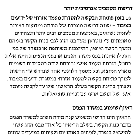
דרישת מסמכים אגרסיבית יותר
גם
בזמן פתיחת הבקשה להסדרת מעמד אזרחי של ידועים
בציבור –
ישנה דרישה מוגברת של הוכחה מידועים בציבור
לעומת נשואים, באמצעות מסמכים רבים יותר ותצהירים
מאומתים ע"י נוטריון מצד בני הזוג לגבי כנות הקשר ביניהם
ומשך הקשר ואופיו, התייצבות משותפת או בנפרד של בני
הזוג לראיונות בפני משרד הפנים או בפני הנציגות הישראלית
בחו"ל, הוכחת מעמד אישי והוכחת לידה במסמכים רשמיים
מארץ המוצא, וכל מסמך רלוונטי אחר שנדרש ע"י הרשות
לצורך פתיחת בקשה למעמד אזרחי במסגרת ידועים בציבור,
ולצורך בחינת הקשר בשלב הראשון שלו עד לקבלת מעמד
א/5 של תושב ארעי עם זכויות סוציאליות.
ראיון/שימוע במשרד הפנים
הראיון הינו קריטי ומשמש קנה מידה חשוב למשרד הפנים
בדבר כנות הקשר. בשלב הריאיון כל אחד מבני הזוג עשוי
להישאל בנפרד, לעיתים באותו יום ולעיתים במועדים שונים.