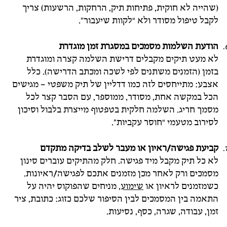
(שהייה לא חוקית, פתיחות תיק, הרחקות, הרשעות) צריך
לקבל טיפול מסודר ולא “לקוות שיעבור”.
הודעת השלמות מסמכים במסגרת זמן מוגדרת
לא מעט תיקים מקבלים דרישת השלמה קצרה ומוגדרת
בזמן (הזמנים משתנים לפי לשכה ומכתב הדרישה). כלל
אצבע: מתייחסים לזה כמו דדליין של תיק משפטי – מגישים
הכל במקשה אחת, מסודר, ממוספר, עם הסבר קצר לכל
מסמך חריג. השלמה חלקית בטפטוף מייצרת בלבול וסיכון
לסירוב מטעמי “חוסר עקביות”.
קביעת פגישה/ראיון או מעבר לשלב בדיקה מתקדם
לא כל תיק מקבל מיד פגישה. חלק מהתיקים עוברים סינון
מסמכים ורק לאחר מכן מזמנים אתכם לפגישה/ראיונות.
כשמזמנים לראיון או
שימוע
, מניחים שהפוקוס יהיה על
התאמה בין המסמכים לבין הסיפור שלכם כזוג: כתובת, ציר
זמן, עבודה, שגרה, כסף, נסיעות.