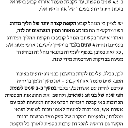
כ-4.5 שנים נוספות, עד לקבלת מעמד אזרחי קבוע בישראל
בזכות היותו ידוע בציבור של אזרח ישראלי.
יש לציין כי הנוהל קובע
תקופה קצרה יותר של הליך מדורג
כשהמבקשים הם
בני זוג מאותו המין הנשואים זה לזה
,
ואחרי אישור בקשתם הנוהל קובע כי תקופת ההליך המדורג
בעניינם תהיה
4 שנים בלבד
ברישיון לישיבת ארעי מסוג א/5
, כל זאת כמובן בכפוף לעמידה בתנאי נוהל זה ובהיעדר
מניעה בבדיקות העדכניות מידי שנה.
לכן, ככלל, עליכם לקחת בחשבון כבני זוג ידועים בציבור
המבקשים מעמד אזרחי קבוע – את משך הזמן בו יהיה
עליכם להיות עם אשרת ב/1 בלבד
במשך כ-3 שנים לעומת
חצי שנה של בני זוג נשואים
, ולחשב את ההוצאות הכספיות
הכרוכות באי קבלת הזכויות הסוציאליות המגיעות לכם עם
אשרת א/5, כמו זכות לביטוח לאומי וזכות לטיפול רפואי
ממלכתי, ולפעמים במקרה של ספק מצד הרשות בכנות
הקשר גם דרישה להפקדת ערבות כספית לאורך כל תקופת