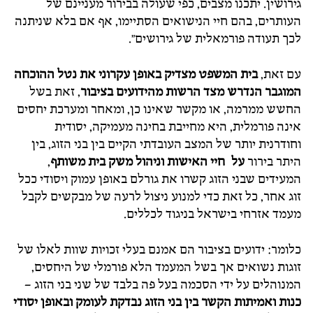
גירושין. יתכנו מצבים, כפי שעולה בבירור מעניינם של
העותרים, בהם חיי הנישואים הסתיימו, אף אם בלא שניתנה
לכך תעודה פורמאלית של גירושים".
עם זאת,
בית המשפט מצדיק באופן עקרוני את נטל ההוכחה
המוגבר הנדרש מצד הרשות מהידועים בציבור
, זאת בשל
החשש ממרמה, או מקשר שאינו כן, ומאחר ומערכת יחסים
אינה פורמלית, היא מחייבת בחינה מעמיקה, יסודית
וחודרנית יותר של המצב העובדתי הקיים בין בני הזוג, בין
היתר בירור
על חיי האישות וניהול משק בית משותף
,
המעידים שבני הזוג קשרו את גורלם באופן עמוק ויסודי ככל
זוג אחר, כל זאת כדי למנוע ניצול לרעה של מבקשים לקבל
מעמד אזרחי בישראל בניגוד לכללים.
כלומר: ידועים בציבור הם אמנם בעלי זכויות שוות לאלו של
זוגות נשואים אך בשל המעמד הלא פורמלי של היחסים,
המנוהלים על ידי הסכמה בעל פה בלבד של שני בני הזוג –
כנות ואמיתות הקשר בין בני הזוג נבדקת לעומק ובאופן יסודי