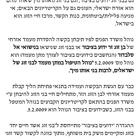
גם בבני זוג ידועים בציבור, וגם בני זוג מאותו מין שאחד מהם
הוא אזרח ישראלי, העונים גם על הקריטריונים הבאים; אי
מניעה פלילית/ביטחונית, כנות הקשר, מרכז חיי הזוג הוא
בישראל.
נוהל משרד הפנים לפיו תיבחן בקשה להסדרת מעמד אזרחי
של
בן זוג זר ידוע בציבור
או בבני זוג שנישאו
בנישואי אל
סלבדור
(הנחשבים כידועים בציבור לצורך מתן מעמד) הוא
נוהל מס' 5.2.0009
"נוהל הטיפול במתן מעמד לבני זוג של
ישראלים, לרבות בני אותו מין".
כבר עם הגשת הבקשה ועמידה בתנאי פתיחת הליך קבלת
מעמד אזרחי לבן הזוג הזר, מתחילים חיי בני הזוג להיבחן ע"י
משרד הפנים בהתאם לקריטריונים הקבועים בנוהל המטפל
בבני הזוג, כשבידועים בציבור הנוהל הוא 5.2.0009.
ההגדרה "ידועים בציבור" מתייחסת ל"בני זוג אשר חיים יחד
כזוג ומקיימים משק בית משותף, מתוך כוונה לקשור קשר זוגי