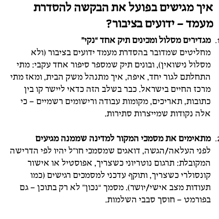
איך מגישים בפועל את הבקשה להסדרת
מעמד – ידועים בציבור?
מגדירים מסלול ומכינים תיק אחד “נקי”
מחליטים שמדובר בהסדרת מעמד ידועים בציבור (ולא
מסלול נישואין), ובונים תיק שמספר סיפור אחד עקבי: מתי
התחלתם לגור יחד, איפה, איך מתנהל משק הבית, ומאז מתי
מרכז החיים בישראל. כבר בשלב הזה כדאי ליישר קו בין
כתובות, תאריכים, מקומות עבודה ורישומים רשמיים – כי
אלה נקודות שמייצרות סתירות.
מתאימים את מסמכי המקור למדינה שממנה מגיעים
לפני העלאה/הגשה, דואגים שמסמכי חו”ל יהיו לפי הדרישה
המקובלת: תרגום נוטריוני כשצריך, אפוסטיל או אישור
קונסולרי כשצריך, ותוקף עדכני למסמכים רגישים (כמו
תעודות מצב אישי/יושר). מסמך “נכון” לא רק בתוכן – גם
בפורמט – חוסך סבבי השלמות.