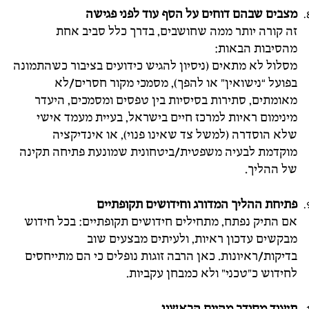
מצבים שבהם דוחים על הסף עוד לפני פגישה
זה קורה יותר ממה שחושבים, בדרך כלל סביב אחת
מהסיבות הבאות:
מסלול לא מתאים (ניסיון להגיש כידועים בציבור כשהתמונה
בפועל “נישואין” או להפך), מסמכי מקור חסרים/לא
מאומתים, סתירות בסיסיות בין טפסים ומסמכים, היעדר
מינימום ראיות למרכז חיים בישראל, בעיית מעמד אישי
שלא הוסדרה (למשל צד שאינו פנוי), או אינדיקציה
מוקדמת לבעיה משפטית/ביטחונית שמונעת פתיחה תקינה
של ההליך.
פתיחת ההליך המדורג וחידושים תקופתיים
אם התיק נפתח, מתחילים חידושים תקופתיים: בכל חידוש
מבקשים עדכון ראיות, ולעיתים מבצעים שוב
בדיקות/ראיונות. כאן הרבה זוגות נופלים כי הם מתייחסים
לחידוש כ”טכני” ולא כמבחן עקביות.
תיעוד מסודר מהיום הראשון