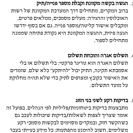
הגשה בקשה מקוונת וקבלת מספר פנייה/תיק
ברוב המקרים, מתחילים דרך המערכת המקוונת של רשות
האוכלוסין וההגירה: מעלים מסמכים, ממלאים פרטים,
ומקבלים אישור קליטה/מספר פנייה. גם אם בסוף ידרשו
הגעה פיזית, ההגשה המקוונת היא נקודת פתיחה שממנה
מתחילים לספור.
תשלום אגרה והוכחת תשלום
תשלום האגרה הוא טריגר פרקטי: בלי תשלום או בלי
אסמכתא תקינה, התיק יכול “להיתקע” כלא שלם. שומרים
את האישור כקובץ ומצרפים לתיק כדי שלא תהיה מחלוקת
על מועד התשלום.
בדיקות רקע לשני בני הזוג
מתבצעות בדיקות ביטחוניות/פליליות לפי הנהלים. בפועל זה
אומר שצריך לצפות לשאלות/בדיקות שיכולות לעכב גם
כשהקשר חזק, ובמקרים מסוימים לבקשות מסמכי רקע
משלימים. חשוב להימנע מהפתעות: כל מידע בעייתי בעבר