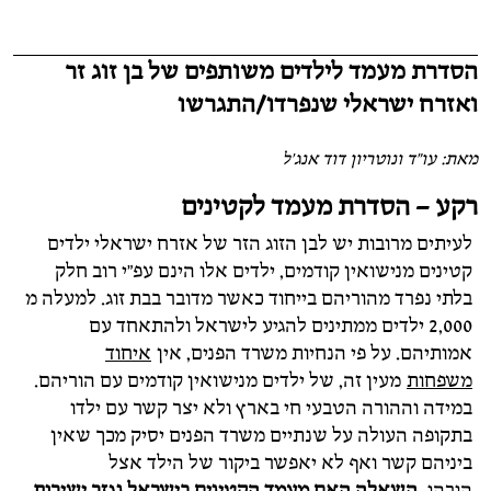
הסדרת מעמד לילדים משותפים של בן זוג זר
ואזרח ישראלי שנפרדו/התגרשו
מאת: עו"ד ונוטריון דוד אנג'ל
רקע – הסדרת מעמד לקטינים
לעיתים מרובות יש לבן הזוג הזר של אזרח ישראלי ילדים
קטינים מנישואין קודמים, ילדים אלו הינם עפ"י רוב חלק
בלתי נפרד מהוריהם בייחוד כאשר מדובר בבת זוג. למעלה מ
2,000 ילדים ממתינים להגיע לישראל ולהתאחד עם
אמותיהם. על פי הנחיות משרד הפנים, אין
איחוד
משפחות
מעין זה, של ילדים מנישואין קודמים עם הוריהם.
במידה וההורה הטבעי חי בארץ ולא יצר קשר עם ילדו
בתקופה העולה על שנתיים משרד הפנים יסיק מכך שאין
ביניהם קשר ואף לא יאפשר ביקור של הילד אצל
הורהו.
השאלה האם מעמד הקטינים בישראל נגזר ישירות