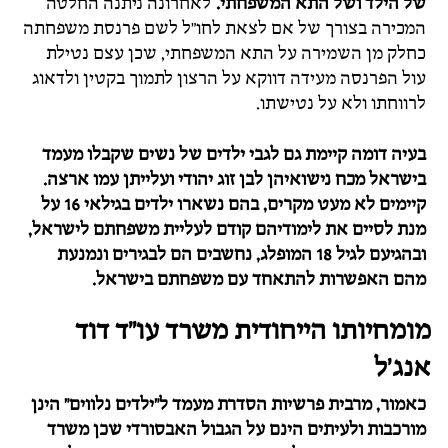
של הילד ושל התא המשפחתי.
לאחרונה ניתנה החלטה
המכירה בצורך של אם לצאת לחו"ל לשם פרנסת משפחתה
כחלק מן השמירה על התא המשפחתי, שכן עצם נטילת
עול הפרנסה מעידה דווקא על הרצון לתמוך בקטין ולדאוג
לרווחתו ולא על נטישתו.
בעיה דומה קיימת גם לגבי ילדים של נשים שקבלו מעמד
בישראל מכח נישואיהן לבן זוג יהודי ועלייתן עמו ארצה.
קיימים לא מעט מקרים, בהם נשארו ילדים בגילאי 16 על
מנת לסיים את לימודיהם קודם לעליית משפחתם לישראל,
ובהגיעם לגיל 18 המופלג, נחשבים הם לבגירים ונמנעת
מהם האפשרות להתאחד עם משפחתם בישראל.
מומחיותו הייחודית משרד עו"ד דוד
אנג'ל
כאמור, מרבית פרשיות הסדרת מעמד ל"ילדים נלווים" הינן
מורכבות ולעיתים הינם על הגבול האבסורדי שכן משרד