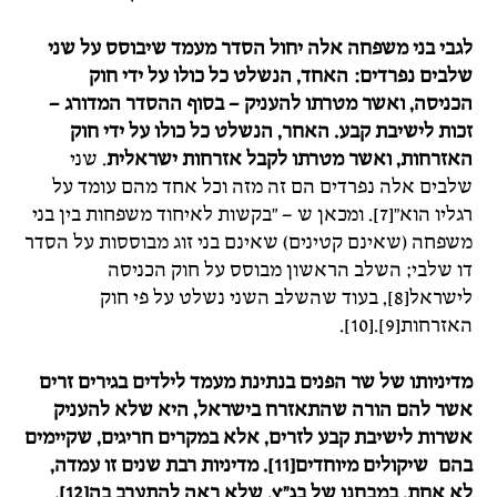
לגבי בני משפחה אלה יחול הסדר מעמד שיבוסס על שני
שלבים נפרדים: האחד, הנשלט כל כולו על ידי חוק
הכניסה, ואשר מטרתו להעניק – בסוף ההסדר המדורג –
זכות לישיבת קבע. האחר, הנשלט כל כולו על ידי חוק
האזרחות, ואשר מטרתו לקבל אזרחות ישראלית
. שני
שלבים אלה נפרדים הם זה מזה וכל אחד מהם עומד על
רגליו הוא"[7]. ומכאן ש – "בקשות לאיחוד משפחות בין בני
משפחה (שאינם קטינים) שאינם בני זוג מבוססות על הסדר
דו שלבי; השלב הראשון מבוסס על חוק הכניסה
לישראל[8], בעוד שהשלב השני נשלט על פי חוק
האזרחות[9].[10].
מדיניותו של שר הפנים בנתינת מעמד לילדים בגירים זרים
אשר להם הורה שהתאזרח בישראל, היא שלא להעניק
אשרות לישיבת קבע לזרים, אלא במקרים חריגים, שקיימים
בהם שיקולים מיוחדים[11]. מדיניות רבת שנים זו עמדה,
לא אחת, במבחנו של בג"ץ, שלא ראה להתערב בה[12].