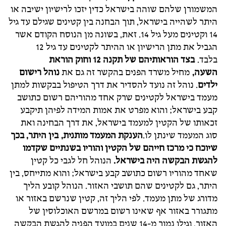
המשמורן שלהם שוהה בישראל כדין יזכו לרישיון ישיבה או
היתר לשהייה בישראל, תוך הבחנה בין קטינים שגילם עד גיל
14 וקטינים מעל גיל 14. זאת, בשונה מן הנוסח הקודם אשר
הגביל את מתן הרישיון או ההיתר לקטינים עד גיל 12
בלבד.
בצד הוראותיהם של תקנה 12 וחוק הוראת
השעה,
מחיל משרד הפנים בהקשר זה גם את
נוהל רישום
ילדים
. נוהל זה נועד להסדיר את דרך הטיפול בבקשות למתן
מעמד בישראל לקטינים שרק אחד מהוריהם רשום כתושב
קבע בישראל; והוא מפרט את אמות המידה לפיהן תיקבע
זכאותו של הקטין למעמד בישראל, את דרך הבחינה ואת
סוג המעמד שינתן לו.
הענקת המעמד מותנית, בין היתר, בכך
שיוכח כי מרכז חייהם של הקטין והוריו בשנתיים שקדמו
להגשת הבקשה היה בישראל.
הנוהל חל לגבי כל קטין
שאחד מהוריו רשום כתושב קבע בישראל; והוא מתייחס, בין
היתר, גם לקטינים שהם תושבי האזור. הנוהל קובע הליך
מדורג של מתן מעמד. לפי הליך זה, קטין שנרשם באזור או
מתגורר באזור אף שאינו רשום במרשם האוכלוסין של
האזור, וגילו נמוך מ-14 שנים במועד הפניה להגשת הבקשה