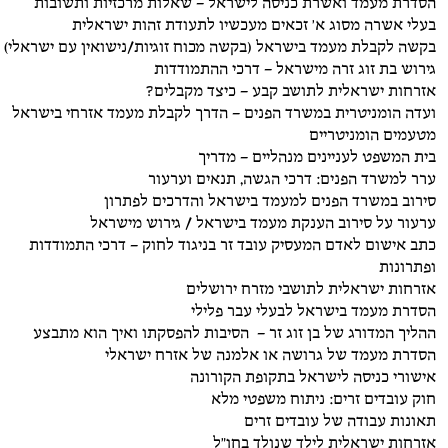
הסדרת מעמד ואשרת כניסה לישראל – שאלות מרכזיות ותשובות
בעלי אשרה מסוג א' זכאים מעכשיו לתעודת זהות ישראלית
בקשה לקבלת מעמד בישראל (בקשה מכוח זוגיות/נישואין עם ישראלי)
גירוש בת זוג זרה מישראל – דרכי ההתמודדות
אזרחות ישראלית לתושב קבע – כיצד מקבלים?
ועדה הומניטרית במשרד הפנים – הדרך לקבלת מעמד אזרחי בישראל
מטעמים הומניטריים
בית המשפט לעניינים מנהליים – מדריך
ערר למשרד הפנים: דרכי הגשה, תנאים וערעור
סירוב במשרד הפנים למעמד בישראל והדרכים לפתרון
ערעור על סירוב הענקת מעמד בישראל / גירוש מישראל
כתב אישום לאדם המעסיק עובד זר בניגוד לחוק – דרכי התמודדות
ופתרונות
אזרחות ישראלית לתושבי מזרח ירושלים
הסדרת מעמד בישראל לבעלי עבר פלילי
ההליך המדורג של בן זוג זר – הסיבות להפסקתו ואיך הוא מתבצע
הסדרת מעמד של גרושה או אלמנה של אזרח ישראלי
אישורי כניסה לישראל בתקופת הקורונה
חוק עובדים זרים: ניתוח משפטי מלא
תאונות עבודה של עובדים זרים
אזרחות ישראלית לילד שנולד בחו"ל