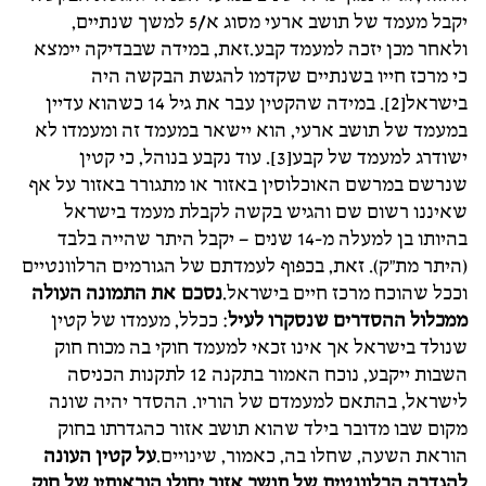
יקבל מעמד של תושב ארעי מסוג א/5 למשך שנתיים,
ולאחר מכן יזכה למעמד קבע.זאת, במידה שבבדיקה יימצא
כי מרכז חייו בשנתיים שקדמו להגשת הבקשה היה
בישראל[2]. במידה שהקטין עבר את גיל 14 כשהוא עדיין
במעמד של תושב ארעי, הוא יישאר במעמד זה ומעמדו לא
ישודרג למעמד של קבע[3]. עוד נקבע בנוהל, כי קטין
שנרשם במרשם האוכלוסין באזור או מתגורר באזור על אף
שאיננו רשום שם והגיש בקשה לקבלת מעמד בישראל
בהיותו בן למעלה מ-14 שנים – יקבל היתר שהייה בלבד
(היתר מת"ק). זאת, בכפוף לעמדתם של הגורמים הרלוונטיים
וככל שהוכח מרכז חיים בישראל.
נסכם את התמונה העולה
ממכלול ההסדרים שנסקרו לעיל
: ככלל, מעמדו של קטין
שנולד בישראל אך אינו זכאי למעמד חוקי בה מכוח חוק
השבות ייקבע, נוכח האמור בתקנה 12 לתקנות הכניסה
לישראל, בהתאם למעמדם של הוריו. ההסדר יהיה שונה
מקום שבו מדובר בילד שהוא תושב אזור כהגדרתו בחוק
הוראת השעה, שחלו בה, כאמור, שינויים.
על קטין העונה
להגדרה הרלוונטית של תושב אזור יחולו הוראותיו של חוק