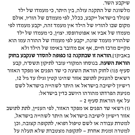
שיקבע השר.
מלשונה של התקנה עולה, בין היתר, כי מעמדו של ילד
שנולד בישראל ייקבע, ככלל, לפי מעמדם של הוריו, אולם
מקום שבו להוריו של הילד אין מעמד זהה, יקבע מעמדו לפי
מעמדו של אביו או אפוטרופסו. יצוין, כי מעמדו של ילד
שלהוריו מעמד שונה, יקבע לפי מעמדו של ההורה עמו הוא
מקיים מרכז חיים, אף אם מדובר באימו של הילד ולא
באביו[1].
הוראה זו שבתקנה 12 כפופה להסדר שנקבע בחוק
הוראת השעה.
בנוסחו המקורי עובר לתיקון תשס"ה, קבע
סעיף 3(1) לחוק הוראת השעה כי שר הפנים או מפקד האזור
רשאים להעניק לתושב אזור שהינו קטין וגילו עד גיל 12,
רישיון לישיבה בישראל או היתר לשהייה בישראל לשם
מניעת הפרדתו מהורהו היושב כדין בישראל:
על אף הוראות סעיף 2 –
(1) רשאי שר הפנים או מפקד האזור, לפי העניין, לתת לתושב
אזור רישיון לישיבה בישראל או היתר לשהייה בישראל,
למטרת עבודה או לשם טיפול רפואי, לתקופה קצובה, וכן
למטרה זמנית אחרת – לתקופה מצטברת שלא תעלה על