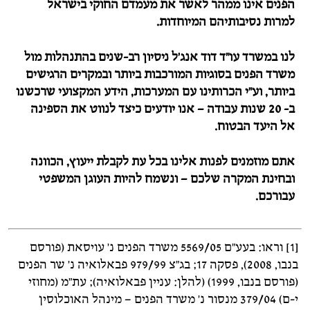
הפנים אינו ממהר לאשר את מעמדם החוקי בישראל
למרות נסיבותיהם המיוחדות.
לנו במשרד עו"ד דוד אנג'ל ניסיון רב-שנים בהתנהלות מול
משרד הפנים בסוגיות המורכבות ביותר ובמקרים הרגישים
ביותר, וע"י הכרותינו עם המערכות, הידע המקצועי שרכשנו
ב- 20 שנות עבודה – אנו יודעים כיצד לנווט את הספינה
אל היעד הבטוח.
אתם מוזמנים לפנות אלינו בכל עת לקבלת ייעוץ, הכוונה
ובחינת המקרה שלכם – ונשמח להיות העוגן המשפטי
עבורכם.
[1] וראו: בעע"ם 5569/05 משרד הפנים נ' עויסאת (פורסם
בנבו, 2008), פסקה 17; בג"צ 979/99 פבאלואיה נ' שר הפנים
(פורסם בנבו, 1999) (להלן: עניין פבאלואיה); עת"מ (מחוזי
י-ם) 379/04 מנסור נ' משרד הפנים – מינהל האוכלוסין