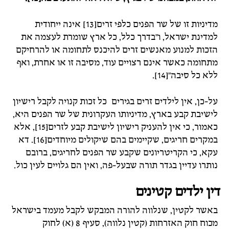
מדיניות זו של שר הפנים כלפי זרים[13] אינה ייחודית
למדינת ישראל, ו"בדרך כלל, כל ארץ שומרת לעצמה את
הזכות למנוע מאנשים זרים להיכנס לתחומה או להרחיקם
מתחומה כאשר אינם רצויים עוד, מסיבה זו או אחרת, ואף
ללא כל סיבה"[14].
על-כן, אין לילדים זרים בגירים כל זכות קנויה לקבל רישיון
לישיבת קבע בארץ, מדיניותו העקרונית של שר הפנים היא,
כאמור, כי אין להעניק רישיון לישיבת קבע לזרים[15], אלא
במקרים חריגים, שקיימים בהם שיקולים מיוחדים[16]. דא
עקא, כי הקריטריונים שקבע שר הפנים לחריגים, ברובם
נותרו עדיין בגדר תורה שבעל-פה, ואין הם גלויים לעין כול.
דין ילדים קטינים
באשר לקטין, שנלווה להורה המבקש לקבל מעמד בישראל
מכוח חוק האזרחות (קטין נלווה), סעיף 8 (א) לחוק