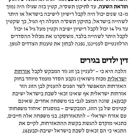
הוראת השעה.
עד לתיקון תשס"ה, קטין כזה שגילו היה נמוך
מ-12 שנים יכול היה לקבל רישיון לישיבה בישראל או היתר
לשהייה בישראל; בתיקון תשס"ה הועלה רף הגיל, כך שקטין
עד גיל 14 יכול לקבל רישיון ישיבה וקטין מעל גיל 14 יכול
לקבל היתר לשהייה בלבד. משסקרנו את מכלול ההסדרים
הרלוונטיים לענייננו, נפנה לבחון את טענות הצדדים לגופן.
דין ילדים בגירים
הלכה היא כי – "לעניין בן זוג (זר המבקש לקבל
אזרחות
ישראלית
מכוח נישואין) נקבע הסדר מעמד מיוחד בחוק
האזרחות המאפשר לשר הפנים להעניק לבן הזוג הזר
אזרחות ישראלית אף שאינו זכאי לשבת בישראל ישיבת
קבע[4]. שונה המצב לגבי בני משפחה אחרים, שאינם
קטינים של בן הזוג, המבקשים – במסגרת 'איחוד משפחות'
עם אזרח ישראלי – להתאזרח[5]. בני משפחה אלה חייבים,
כתנאי מוקדם להגשת בקשת ההתאזרחות, לקיים את
התנאי כי הם זכאים לשבת בישראל ישיבת-קבע[6].