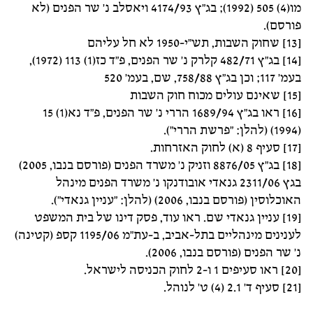
מו(4) 505 (1992); בג"ץ 4174/93 ויאסלב נ' שר הפנים (לא
פורסם).
[13] שחוק השבות, תש"י-1950 לא חל עליהם
[14] בג"ץ 482/71 קלרק נ' שר הפנים, פ"ד כז(1) 113 (1972),
בעמ' 117; וכן בג"ץ 758/88, שם, בעמ' 520
[15] שאינם עולים מכוח חוק השבות
[16] ראו בג"ץ 1689/94 הררי נ' שר הפנים, פ"ד נא(1) 15
(1994) (להלן: "פרשת הררי").
[17] סעיף 8 (א) לחוק האזרחות.
[18] בג"ץ 8876/05 וזניק נ' משרד הפנים (פורסם בנבו, 2005)
בגץ 2311/06 גנאדי אובודנקו נ' משרד הפנים מינהל
האוכלוסין (פורסם בנבו, 2006) (להלן: "עניין גנאדי").
[19] עניין גנאדי שם. ראו עוד, פסק דינו של בית המשפט
לענינים מינהליים בתל-אביב, ב-עת"מ 1195/06 קספ (קטינה)
נ' שר הפנים (פורסם בנבו, 2006).
[20] ראו סעיפים 1 ו-2 לחוק הכניסה לישראל.
[21] סעיף ד' 2.1 (4) ט' לנוהל.