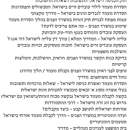
חוק הכניסה לישראל: התשובות לשאלות החשובות
הסדרת מעמד לילדי עובדים זרים בישראל: המכשולים והפתרונות
הסדרת מעמד לנכדים ונינים בישראל – מדריך מקצועי
עצות מפתח לבניית תיק זוגיות במשרד הפנים בהליך הסדרת מעמד
שימוע במשרד הפנים – מה אתם צריכים לדעת?
העסקת עובדים מומחים בענף ההיי-טק והביוטק
עלייה לישראל – המדריך המלא | עורך דין עלייה לישראל דוד אנג'ל
העסקת עובדים זרים בישראל: חובות מעסיקים, זכויות עובדים
והשלכות משפטיות
בדיקת כנות הקשר במשרד הפנים: הראיון, ההשלכות, והמלצות
קריטיות
טיפים לפני ראיון במשרד הפנים (קבלת מעמד / הליך מדורג)
נוהל חיים משותפים: מדריך
הסדרת מעמד ואשרת כניסה לישראל – שאלות מרכזיות ותשובות
בעלי אשרה מסוג א' זכאים מעכשיו לתעודת זהות ישראלית
בקשה לקבלת מעמד בישראל (בקשה מכוח זוגיות/נישואין עם ישראלי)
גירוש בת זוג זרה מישראל – דרכי ההתמודדות
אזרחות ישראלית לתושב קבע – כיצד מקבלים?
ועדה הומניטרית במשרד הפנים – הדרך לקבלת מעמד אזרחי בישראל
מטעמים הומניטריים
בית המשפט לעניינים מנהליים – מדריך