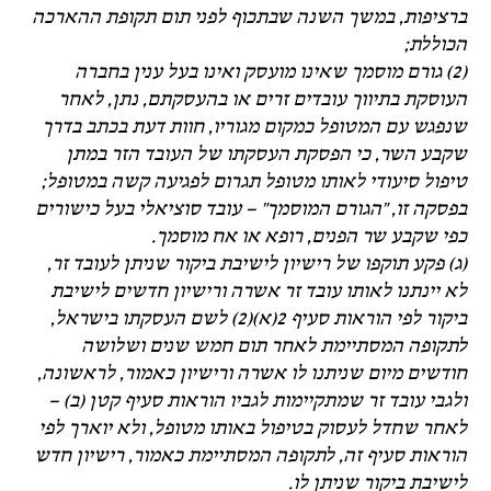
ברציפות, במשך השנה שבתכוף לפני תום תקופת ההארכה
הכוללת;
(2) גורם מוסמך שאינו מועסק ואינו בעל ענין בחברה
העוסקת בתיווך עובדים זרים או בהעסקתם, נתן, לאחר
שנפגש עם המטופל כמקום מגוריו, חוות דעת בכתב בדרך
שקבע השר, כי הפסקת העסקתו של העובד הזר במתן
טיפול סיעודי לאותו מטופל תגרום לפגיעה קשה במטופל;
בפסקה זו, "הגורם המוסמך" – עובד סוציאלי בעל כישורים
כפי שקבע שר הפנים, רופא או אח מוסמך.
(ג) פקע תוקפו של רישיון לישיבת ביקור שניתן לעובד זר,
לא יינתנו לאותו עובד זר אשרה ורישיון חדשים לישיבת
ביקור לפי הוראות סעיף 2(א)(2) לשם העסקתו בישראל,
לתקופה המסתיימת לאחר תום חמש שנים ושלושה
חודשים מיום שניתנו לו אשרה ורישיון כאמור, לראשונה,
ולגבי עובד זר שמתקיימות לגביו הוראות סעיף קטן (ב) –
לאחר שחדל לעסוק בטיפול באותו מטופל, ולא יוארך לפי
הוראות סעיף זה, לתקופה המסתיימת כאמור, רישיון חדש
לישיבת ביקור שניתן לו.