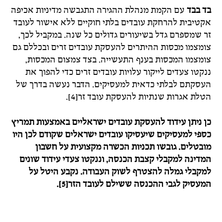
בד בבד
עם הקמת מנהלת ההגירה התגבשה מדיניות אכיפה
אקטיבית להרחקת עובדים בלתי חוקיים ללא אישור לעובד
זר שמספרם גדל בשיעורים גדולים כל שנה. במקביל לכך,
צומצמו מכסות ההיתרים להעסקת עובדים זרים ובכללם גם
צומצמו המכסות בענף התעשייה. בצד צמצום המכסות,
ננקטו צעדים לייקור עלויות עובדים זרים כדי להפוך את
העסקתם לבלתי כדאית למעסיקים. הדבר נעשה בדרך של
הטלת אגרות שנתיות להעסקת עובד זר[4].
כן ניתן עידוד להעסקת עובדים ישראליים באמצעות תמריץ
כספי למעסיקים שיעסיקו עובדים ישראלים שקודם לכן היו
מובטלים. גובשו תכניות הכשרה מקצועית על חשבון
המדינה למקבלי קצבת הכנסה, וננקטו צעדי עידוד שונים
למקבלי גמלה להצטרף לשוק העבודה. נקבע היטל על
המעסיק לגבי ההכנסה ששילם לעובד הזר[5].