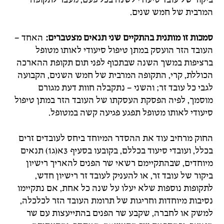
המרבית של חמש שנים.
סמכות זו מותנית בהתקיים שני תנאים מצטברים:
האחד –
העובד הזר הועסק במתן טיפול סיעודי לאותו מטופל
ברציפות במשך השנה שבתכוף לפני תום תקופת ההארכה
הכוללת, קרי, התקופה המרבית של חמש השנים, הקבועה
לגבי כל עובד זר; והשני – נתקבלה חוות דעת מגורם
מוסמך, לפיה הפסקת העסקתו של העובד הזר במתן טיפול
סיעודי לאותו מטופל תפגע פגיעה קשה במטופל.
החוק מרחיב עוד את ההסדר המיוחד ביחס לעובדים זרים
בכלל, ועובדי סיעוד בכללם, בקובעו בסעיף 3א(ג1) תנאים
מיוחדים, שבהתקיימם רשאי שר הפנים להאריך רישיון
ביקור של עובד זר, או להעניק לעובד זר רישיון חדש,
לתקופות נוספות שלא יעלו על שנה כל אחת, אם נתקיימו
נסיבות מיוחדות וחריגות של תרומת העובד הזר לכלכלה,
למשק או לחברה, שקבע שר הפנים בהתייעצות עם שר