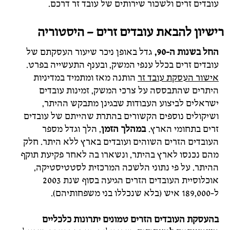
עובדים זרים ולשכור שירותים של עובד זר דרכם.
רישיון להבאת עובדים זרים – היסטוריה
החל בשנות ה-90,
גדל באופן ניכר שיעור העסקתם של
עובדים זרים בכלל ענפי המשק, ובענף התעשייה בפרט.
אישור העסקת עובד זר
הותנה מאז ומתמיד במדיניות
היתרים שהתבססה על צרכי המשק, זמינות עובדים
ישראלים לביצוע העבודות שבגינן מתבקש ההיתר,
ושיקולים נוספים הקשורים בהתרת שהייתם של עובדים
זרים בתחומי הארץ.
במהלך הזמן
, הלך וגדל מספר
העובדים הזרים השוהים ועובדים בארץ ללא היתר. חלק
מהם נכנסו לארץ בהיתר, ונשארו בה לאחר פקיעת תוקף
ההיתר. על פי נתוני הלשכה המרכזית לסטטיסטיקה,
אוכלוסיית העובדים הזרים הגיעה בסוף שנת 2003
ל-189,000 איש (בלא שנכללו בני משפחותיהם).
בהעסקת העובדים הזרים טמונים יתרונות כלכליים