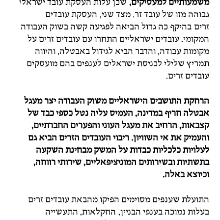
משמעותיים למעסיקים,
שכן עלות העסקת עובד ישראלי
גבוהה מזו של עובד זר. מצד שני, העסקת עובדים
זרים בהיקף כה גדול הביאה לפגיעה קשה בשוק העבודה
המקומי. עובדים ישראליים התחרו עם עובדים זרים על
מקומות עבודה, והדבר הביא לגידול באבטלה, והיווה
תמריץ שלילי לכניסת ישראלים לענפים בהם מועסקים
עובדים זרים.
הרחקת התושבים הישראליים משוק העבודה יצר מעגל
אבטלה חריף במדינה, העמיס עליה נטל כספי כבד של
קצבאות, הרחיב את מעגל העוני והפערים החברתיים,
והעמיק את אי השוויון. ריבוי העובדים הזרים הביא גם
לעלויות כלכליות כבדות על המשק מבחינת השקעה
בתשתיות ובשירותים המוניציפאליים, שירותי רווחה,
וכיוצא באלה.
התועלת שענפים מסוימים הפיקו מהבאת עובדים זרים
בעלות נמוכה בענפי הבניין, החקלאות, התעשייה