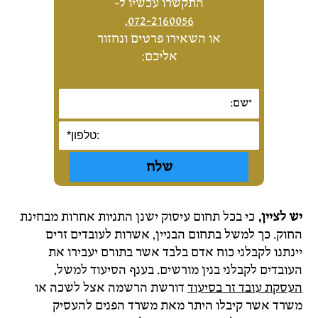
התקשרו עכשיו ל-
,
072-2160056
או השאירו פרטים ונחזור
אליכם:
יש לציין,
כי בכל תחום עיסוק ישנן התניות אחרות מבחינת
החוק. כך למשל בתחום הבניין, אשרות לעובדים זרים
יינתנו לקבלני כוח אדם בלבד אשר בתורם יעבירו את
העובדים לקבלני בנין מורשים. בענף הסיעוד למשל,
העסקת עובד זר בסיעוד
דורשת הרשמה אצל לשכה או
משרד אשר קיבלו היתר מאת משרד הפנים להעסיק