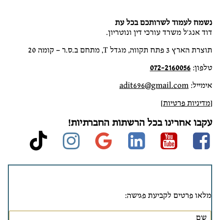
נשמח לעמוד לשרותכם בכל עת
דוד אנג'ל משרד עורכי דין ונוטריון.
תוצרת הארץ 3 פתח תקווה, מגדל T, מתחם ב.ס.ר – קומה 20
טלפון:
072-2160056
אימייל:
adit696@gmail.com
[
מדיניות פרטיות
]
עקבו אחרינו בכל הרשתות החברתיות!
stagram
ktok
google
linkedin
Youtube
Facebook
מלאו פרטים לקביעת פגישה: