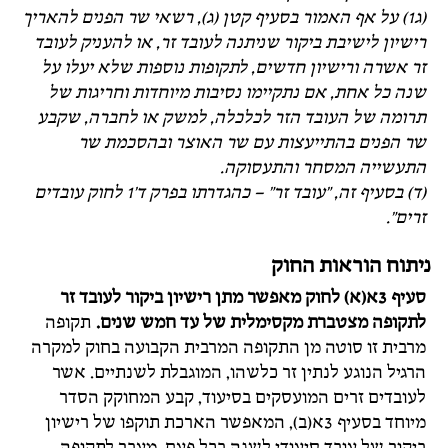
(ג1) על אף האמור בסעיף קטן (ג), רשאי שר הפנים להאריך
רישיון לישיבת ביקור שניתנה לעובד זר, או להעניק לעובד
זר אשרה ורישיון חדשים, לתקופות נוספות שלא יעלו על
שנה כל אחת, אם נתקיימו נסיבות מיוחדות וחריגות של
תרומה של העובד הזר לכלכלה, למשק או לחברה, שקבע
שר הפנים בהתייעצות עם שר האוצר ובהסכמת שר
התעשייה המסחר והתעסוקה.
(ד) בסעיף זה, "עובד זר" – כהגדרתו בפרק ד'1 לחוק עובדים
זרים".
ניתוח הוראות החוק
סעיף 3א(א) לחוק מאפשר מתן רישיון ביקור לעובד זר
לתקופה מצטברת מקסימלית של עד חמש שנים.
תקופה
מרבית זו סוטה מן התקופה המרבית הקבועה בחוק למקרה
הרגיל הנוגע לנתין זר כלשהו, המוגבלת לשנתיים. אשר
לעובדים זרים המועסקים בסיעוד, קבע המחוקק הסדר
מיוחד בסעיף 3א(ב), המאפשר הארכת תוקפו של רישיון
ביקור של עובד סיעודי לשנה בכל פעם, מעבר לתקופה