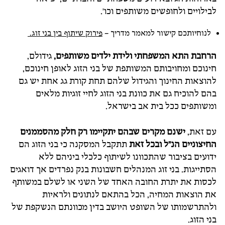
לבילויים ולחופשים משותפים וכו'.
לנוחיותכם קישור למאמר מדריך –
פירוק שיתוף בין בני זוג.
הרחבת התא המשפחתי ולידת ילדים משותפים,
גידולם,
חינוכם ומחויבותם המשותפת של בני הזוג לאופן חינוכם,
להוצאות החינוך והגידול שלהם תחת קורת גג אחת יש גם
בהם להוכיח גם את כוונת בני הזוג לחיי זוגיות מלאים
ומשותפים ככל בית אב בישראל.
עם זאת,
ישנם מקרים שבהם
יתקיימו רק חלק מהסממנים
החיצוניים הנ"ל ובכל זאת
תתקבל המסקנה כי בני הזוג הם
ידועים בציבור שהתכוונו לשיתוף כלכלי ביניהם ללא
הסתייגות. בני זוג המנהלים חשבונות בנק נפרדים אך דואגים
לכסות את יתרת החובה האחד של השני או לשלם במשותף
את הוצאות המחיה, הכל בהתאם לנתונים ולראיות
ולהתרשמותו של השופט היושב בדין מכוונתם הנשקפת של
בני הזוג.