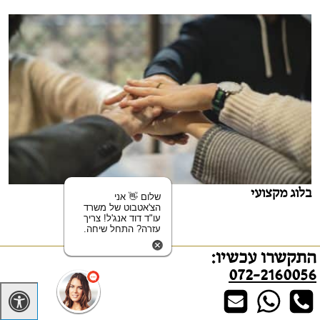
בלוג מקצועי
שלום 👋 אני
הצ'אטבוט של משרד
עו"ד דוד אנג'ל! צריך
עזרה? התחל שיחה.
התקשרו עכשיו:
072-2160056