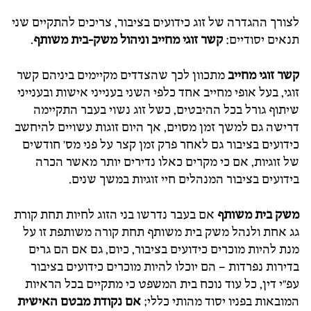
לצורך ההגדרה של זוג כידועים בציבור, צריכים להתקיים שני
תנאים יסודיים:
קשר זוגי מחייב וניהול משק-בית משותף
.
קשר זוגי מחייב
מתכוון לכך שהצדדים מקיימים ביניהם קשר
זוגי, בעל אופי מחייב אחד כלפי השני בענייני אישות ובענייני
שיתוף גורל בכל ההיבטים, כשל זוג נשוי בעבר התקיימה
דרישה גם למשך זמן מסוים, אך היום זוגות עשויים להיחשב
כידועים בציבור גם לאחר פרק זמן קצר על פני מס' חודשים
של זוגיות, אם כי מקרים כאלו נדירים יותר מאשר הכרה
בידועים בציבור המנהלים חיי זוגיות במשך שנים.
משק בית משותף
אם בעבר נדרשו בני הזוג לחיות תחת קורת
גג אחת ולנהל משק בית משותף תחת קורה משותפת זו על
מנת להיות מוכרים כידועים בציבור, כיום, גם אם הם גרים
בדירות נפרדות – הם יוכלו להיות מוכרים כידועים בציבור
עפ"י דין, כל עוד נוכח בית המשפט כי מתקיים בכל הראיות
המובאות בפניו יסוד מהותי כללי;
אם נקודת מבטם האישית