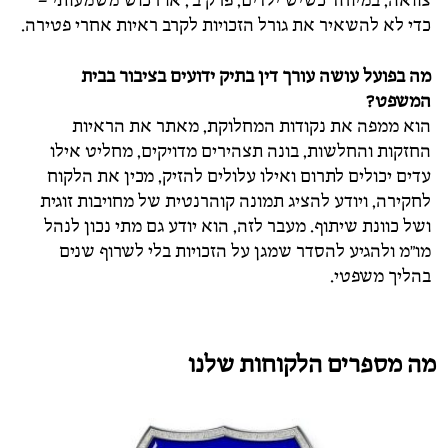
צוואה, במיוחד כשיש ילדים, פרק ב', או רכוש משמעותי –
כדי לא להשאיר את גורל הזכויות לקרב ראיות אחרי פטירה.
מה בפועל עושה עורך דין בתיק ידועים בציבור בבית
המשפט?
הוא ממפה את נקודות המחלוקת, מאתר את הראיות
החזקות והחלשות, בונה תצהירים מדויקים, מחליט אילו
עדים יכולים לתרום ואילו עלולים להזיק, מכין את הלקוח
לחקירה, ויודע להציג תמונה קוהרנטית של מחויבות זוגית
ושל כוונת שיתוף. מעבר לזה, הוא יודע גם מתי נכון לנהל
מו"מ ולהגיע להסדר שמגן על הזכויות בלי לשרוף שנים
בהליך משפטי.
מה מספרים הלקוחות שלנו