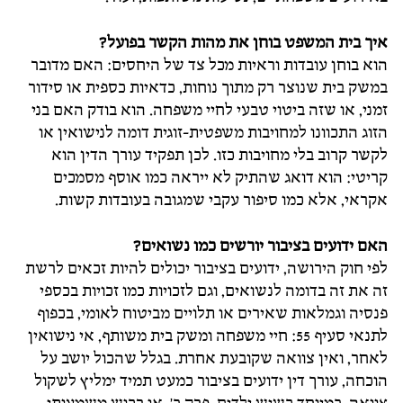
איך בית המשפט בוחן את מהות הקשר בפועל?
הוא בוחן עובדות וראיות מכל צד של היחסים: האם מדובר
במשק בית שנוצר רק מתוך נוחות, כדאיות כספית או סידור
זמני, או שזה ביטוי טבעי לחיי משפחה. הוא בודק האם בני
הזוג התכוונו למחויבות משפטית-זוגית דומה לנישואין או
לקשר קרוב בלי מחויבות כזו. לכן תפקיד עורך הדין הוא
קריטי: הוא דואג שהתיק לא ייראה כמו אוסף מסמכים
אקראי, אלא כמו סיפור עקבי שמגובה בעובדות קשות.
האם ידועים בציבור יורשים כמו נשואים?
לפי חוק הירושה, ידועים בציבור יכולים להיות זכאים לרשת
זה את זה בדומה לנשואים, וגם לזכויות כמו זכויות בכספי
פנסיה וגמלאות שאירים או תלויים מביטוח לאומי, בכפוף
לתנאי סעיף 55: חיי משפחה ומשק בית משותף, אי נישואין
לאחר, ואין צוואה שקובעת אחרת. בגלל שהכול יושב על
הוכחה, עורך דין ידועים בציבור כמעט תמיד ימליץ לשקול