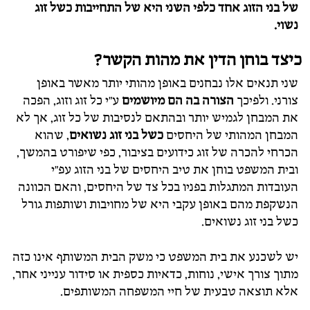
של בני הזוג אחד כלפי השני היא של התחייבות כשל זוג
נשוי.
כיצד בוחן הדין את מהות הקשר?
שני תנאים אלו נבחנים באופן מהותי יותר מאשר באופן
צורני. ולפיכך
הצורה בה הם מיושמים
ע"י כל זוג וזוג, הפכה
את המבחן לגמיש יותר ובהתאם לנסיבות של כל זוג, אך לא
המבחן המהותי של היחסים
כשל בני זוג נשואים
, שהוא
הכרחי להכרה של זוג כידועים בציבור, כפי שיפורט בהמשך,
ובית המשפט בוחן את טיב היחסים של בני הזוג עפ"י
העובדות המתגלות בפניו בכל צד של היחסים, והאם הכוונה
הנשקפת מהם באופן עקבי היא של מחויבות ושותפות גורל
כשל בני זוג נשואים.
יש לשכנע את בית המשפט כי משק הבית המשותף אינו כזה
מתוך צורך אישי, נוחות, כדאיות כספית או סידור ענייני אחר,
אלא תוצאה טבעית של חיי המשפחה המשותפים.