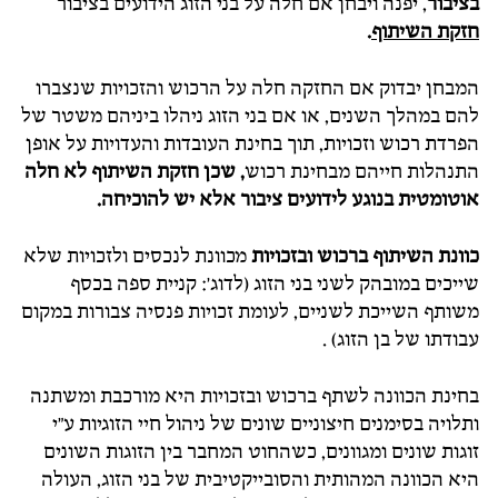
בציבור
, יפנה ויבחן אם חלה על בני הזוג הידועים בציבור
חזקת השיתוף
.
המבחן יבדוק אם החזקה חלה על הרכוש והזכויות שנצברו
להם במהלך השנים, או אם בני הזוג ניהלו ביניהם משטר של
הפרדת רכוש וזכויות, תוך בחינת העובדות והעדויות על אופן
התנהלות חייהם מבחינת רכוש
, שכן חזקת השיתוף לא חלה
אוטומטית בנוגע לידועים ציבור אלא יש להוכיחה.
כוונת השיתוף ברכוש ובזכויות
מכוונת לנכסים ולזכויות שלא
שייכים במובהק לשני בני הזוג (לדוג': קניית ספה בכסף
משותף השייכת לשניים, לעומת זכויות פנסיה צבורות במקום
עבודתו של בן הזוג) .
בחינת הכוונה לשתף ברכוש ובזכויות היא מורכבת ומשתנה
ותלויה בסימנים חיצוניים שונים של ניהול חיי הזוגיות ע"י
זוגות שונים ומגוונים, כשהחוט המחבר בין הזוגות השונים
היא הכוונה המהותית והסובייקטיבית של בני הזוג, העולה