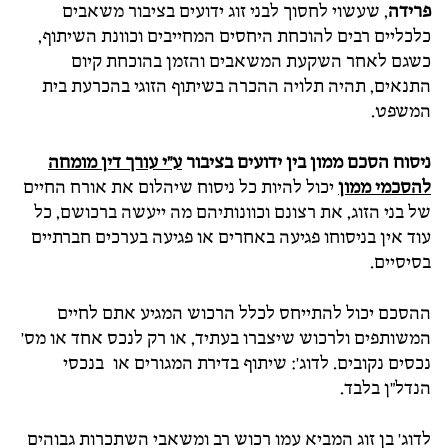
פרידה
, שעשוי לחסוך לבני זוג ידועים בציבור משאבים
כלכליים רבים להוכחת היחסים המחייבים וכוונת השיתוף,
כשגם לאחר השקעת המשאבים והזמן בהוכחת קיום
התנאים, תהיה תלויה ההכרה בשיתוף הזוגי בהכרעת בית
המשפט.
ניסוח הסכם ממון בין ידועים בציבור
ע"י עורך דין מומחה
להסכמי ממון
יכול להיות כל ניסוח שיהלום את אורח החיים
של בני הזוג, את רצונם וכוונותיהם מה ייעשה ברכושם, כל
עוד אין בניסוחו פגיעה באחרים או פגיעה בערכים חברתיים
בסיסיים.
ההסכם יכול להתייחס לכלל הרכוש המגיע אתם לחיים
המשותפים ולרכוש שיצברו בעתיד, או רק לנכס אחד או מס'
נכסים נקובים. לדוג': שיתוף בדירת המגורים או בנכסי
הנדל"ן בלבד.
לדוג' בן זוג המביא עמו רכוש רב ומשאבי השתכרות גבוהים