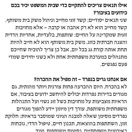
אילו תנאים צריכים להתקיים כדי שבית המשפט יכיר בכם
כידועים בציבור?
שני תנאים יסודיים: קשר זוגי מחייב וניהול משק בית משותף.
קשר מחייב הוא לא רק אהבה או קרבה – אלא מחויבות
זוגית שמקרינה על החיים: שותפות, בלעדיות, אחריות הדדית
והצגה חברתית כזוג. משק בית משותף הוא לא חייב להיות
תחת אותה קורת גג בכל יום, אבל כן צריך להוכיח שחייכם
מתנהלים כמערכת משפחתית אחת ולא כשני יחידים שמדי
פעם נפגשים.
אם אנחנו גרים בנפרד – זה מפיל את ההכרה?
לא בהכרח. היום ההכרעה פחות צורנית ויותר מהותית. גם
מגורים בדירות נפרדות יכולים להיחשב ידועים בציבור, אם
הראיות מצביעות על מחויבות כשל זוג נשוי ועל התנהלות
משפחתית משותפת. עורך דין מיומן יידע להפוך מגורים
נפרדים מסימן שאלה למבנה הגיוני שמוסבר בראיות: חלוקת
זמן, השתתפות בהוצאות, תכנון חיים, טיפול הדדי, נוכחות
באירועים משפחתיים, נסיעות משותפות, ועוד.