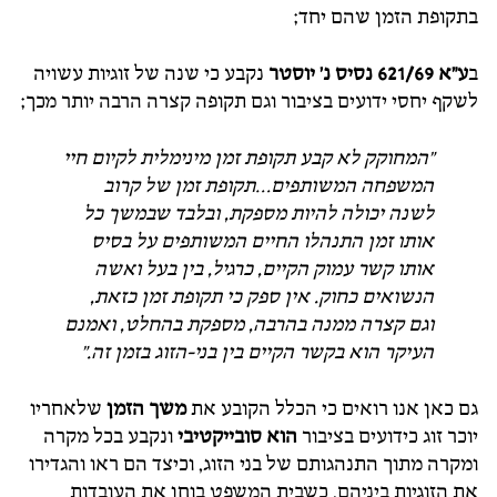
בתקופת הזמן שהם יחד;
ב
ע"א 621/69 נסיס נ' יוסטר
נקבע כי שנה של זוגיות עשויה
לשקף יחסי ידועים בציבור וגם תקופה קצרה הרבה יותר מכך;
"המחוקק לא קבע תקופת זמן מינימלית לקיום חיי
המשפחה המשותפים…תקופת זמן של קרוב
לשנה יכולה להיות מספקת, ובלבד שבמשך כל
אותו זמן התנהלו החיים המשותפים על בסיס
אותו קשר עמוק הקיים, כרגיל, בין בעל ואשה
הנשואים כחוק. אין ספק כי תקופת זמן כזאת,
וגם קצרה ממנה בהרבה, מספקת בהחלט, ואמנם
העיקר הוא בקשר הקיים בין בני-הזוג בזמן זה."
גם כאן אנו רואים כי הכלל הקובע את
משך הזמן
שלאחריו
יוכר זוג כידועים בציבור
הוא סובייקטיבי
ונקבע בכל מקרה
ומקרה מתוך התנהגותם של בני הזוג, וכיצד הם ראו והגדירו
את הזוגיות ביניהם, כשבית המשפט בוחן את העובדות