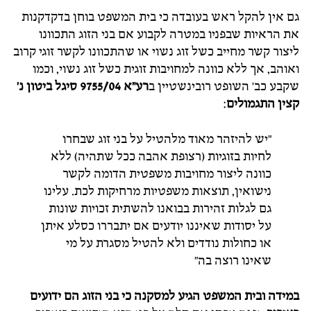
גם אין להקל ראש בעובדה כי בית המשפט בוחן בדקדקנות
את הראיות שבפניו במטרה לקבוע אם בני הזוג התכוונו
ליצור קשר מחייב כשל זוג נשוי או שהתכוונו לקשר זוגי קרוב
ואוהב, אך ללא כוונה למחויבות זוגית כשל זוג נשוי, וכמו
שקבע כב' השופט רובינשטיין ב
רע"א 9755/04 סיגל ביטון נ'
קצין התגמולים
:
"יש להיזהר מאוד מלהטיל על בני זוג שבחרו
לחיות בזוגיות (רצופת אהבה ככל שתהיה) ללא
כוונה ליצור מחויבות משפטית הדומה לקשר
נישואין, תוצאות משפטיות מרחיקות לכת. עלינו
גם לגלות זהירות בבואנו להשתית זכויות שונות
על יסודות שאיננו יודעים אם יתבררו כסלע איתן
או כחולות נודדים ולא להטיל מסגרת על מי
שאינו רוצה בה"
במידה ובית המשפט הגיע למסקנה כי בני הזוג הם ידועים