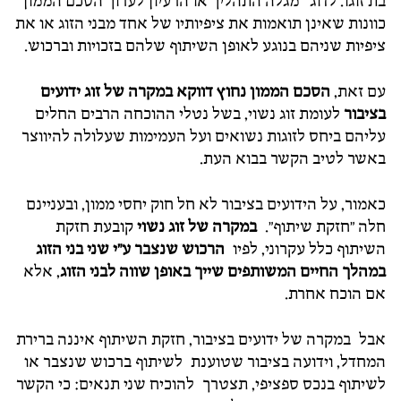
בת זוגו. לדוג' מגלה התהליך או הרעיון לערוך הסכם הממון
כוונות שאינן תואמות את ציפיותיו של אחד מבני הזוג או את
ציפיות שניהם בנוגע לאופן השיתוף שלהם בזכויות וברכוש.
עם זאת,
הסכם הממון נחוץ דווקא במקרה של זוג ידועים
בציבור
לעומת זוג נשוי, בשל נטלי ההוכחה הרבים החלים
עליהם ביחס לזוגות נשואים ועל העמימות שעלולה להיווצר
באשר לטיב הקשר בבוא העת.
כאמור, על הידועים בציבור לא חל חוק יחסי ממון, ובעניינם
חלה "חזקת שיתוף".
במקרה של זוג נשוי
קובעת חזקת
השיתוף כלל עקרוני, לפיו
הרכוש שנצבר ע"י שני בני הזוג
במהלך החיים המשותפים שייך באופן שווה לבני הזוג
, אלא
אם הוכח אחרת.
אבל במקרה של ידועים בציבור, חזקת השיתוף איננה ברירת
המחדל, וידועה בציבור שטוענת לשיתוף ברכוש שנצבר או
לשיתוף בנכס ספציפי, תצטרך להוכיח שני תנאים: כי הקשר