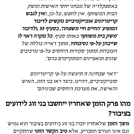
באספקלריה של מבחני יחסי האישות ומשק
הבית המשותף. אין לחפש, על-כן, ו
אין לגבש
קריטריונים אובייקטיביים נוקשים לדיבור
המופיע 'החיים חיי משפחה', בסעיף 55 ,ולדיבור
'משק בית משותף'
באותו סעיף.
כל מקרה ראוי לו
שייבחן על-פי נסיבותיו
, מתוך ראייה כוללת של
העובדות ומתוך סקירות היחסים על-פי מרכיבים
שונים ומאפיינים המתקיימים בהם".
"ראוי שבחינה זו תיעשה על-פי קריטריונים
סובייקטיביים, דהיינו, כיצד ראו בני הזוג, האיש
והאישה, את מערכת היחסים שביניהם"
מהו פרק הזמן שאחריו ייחשבו בני זוג לידועים
בציבור?
משך הזמן
שלאחריו יוכרו בני זוג כידועים בציבור הוא גמיש
וגם אינו הגורם המכריע, אלא
טיב הקשר הזוגי
שהתקיים