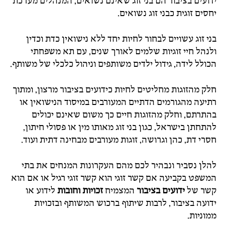
ידועים בציבור הם בני זוג שאינם נשואים, המנהלים מערכת
יחסים זוגית כבני זוג נשואים.
בני זוג עשויים לבחור לחיות יחד ללא נישואין כדת וכדין
ולנהל חיי זוגיות שלמים לאורך שנים, עם תא משפחתי
הכולל לידה, גידול ילדים משותפים וניהול כלכלי של משותף.
חלק מהזוגות מחליטים לחיות כידועים בציבור מרצון, ומתוך
רתיעה מהגורמים הדתיים המעורבים במיסוד הנישואין או
בהתרתם, וחלק מהזוגות חיים כך משום שאינם יכולים
להתחתן בישראל, כגון בני זוג מאותו מין או פסולי חיתון,
חסרי דת, כהן וגרושה, זוגות מעורבים מבחינה דתית ועוד.
להלן נסביר ונבהיר לכם מהם העקרונות המנחים את בתי
המשפט בקביעה אם קשר זוגי הוא קשר זוגי רגיל או אם הוא
קשר של
ידועים בציבור
המצמיח
זכויות וחובות
לידוע או
ידועה בציבור, לרבות שיתוף ברכוש המשותף ובזכויות
ממוניות.