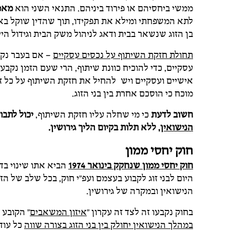
ממשי ביחסיהם או פירוד ביניהם. התנאי השני הוא
מאמ
לתא המשפחתי ומילא את תפקידו, תוך שהדין שוקל בא
בן הזוג שנשאר בבית ודאג לניהול משק הבית וגידול היל
תחולת חזקת השיתוף על נכסים עסקיים
– אם בעבר נקבע
עסקיים, כדי להוכיח כוונת שיתוף, הרי שעם הזמן נקבע
אישיים ועסקיים ויש להחיל את חזקת השיתוף על כל ז
מוכח כי הוסכם אחרת בין בני הזוג.
חשוב לדעת
כי מי שחלה עליו חזקת השיתוף,
יכול לתב
הנישואין,
ללא תלות בקיום הליך גירושין.
חוק יחסי ממון
חוק יחסי ממון שנחקק בינואר 1974
הביא אתו שינוי בדי
היום לבני זוג לקבוע בעצמם ועפ"י חוק, בכל שלב של ה
הנישואין ובמקרה של גירושין.
בחוק נקבעו זה לצד זה עקרון "
איזון המשאבים
" הקובע 
במהלך הנישואין יחולק בין בני הזוג בצורה שווה
כל עוד