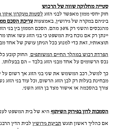
סטייה מחלוקה שווה של הרכוש
חוק יחסי ממון מאפשר לבני הזוג
לסטות מעקרון איזון
ביניהם במקרה של גירושין, באמצעות
עריכת הסכם ממו
מהנכסים והשני רק 30% מהם. הסכם הממ
יינתן רק אם נוכח בית המשפט כי בני הזוג עשו אותו
תוצאותיו, זאת כדי למנוע ככל הניתן עושק של אחד מבני
הפרדת רכוש במהלך החיים המשותפים
החוק קובע כלל
נכס הרשומים על אחד מבני הזוג בלבד – הם בבעלותו.
כך למשל, רכב המשמש את שני בני הזוג אך רשום על 
מבחינת בעלות רק לבן הזוג הרשום, וכל עוד בני הזוג 
צורך בהסכמה או אישור מצד בן הזוג השני.
הסמכות לדון בפירוק השיתוף
היא של בית המשפט לעניי
אם כהליך ראשון תוגש
תביעת גירושין
לבית הדין הרבנ