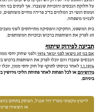
על חלוקת הנכסים והזכויות שנצברו. אך לעתים בני הז
ועומס רגשי רב המלווים בד"כ פרידה מחיים משותפים,
לענייני משפחה.
בית המשפט, החקיקה והפסיקה מתייחסים לשני מצבים עו
זוג לפרק את השותפות ברכוש ובזכויות המשותפים.
תביעה לפירוק שיתוף
אם בני זוג נישאו לפני ינואר 1974
ולפני שחוק יחסי ממו
הנכסים שצברו והם יוכלו לפרק את השותפות ברכוש בי
1.1.1974
לאחר כניסתו לתוקף של חוק יחסי ממון, יוכלו 
גירושיהם
או לכל הפחות לאחר פתיחת הליכי גירושין בינ
ביניהם.
לייעוץ מקצועי מעו"ד דוד אנג'ל, העוסק בתחום בהצלחה מזה 25 שנה, התק
או השאירו פרטים