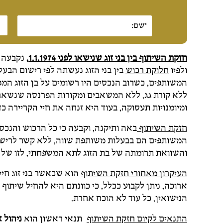
חזקת השיתוף בין בני זוג שנישאו לפני 1.1.1974
,
נקבעה ב
ולפיו
חלוקת רכוש
בין בני הזוג נעשתה לפי רישום הבע
המשותפים, כשרוב הנכסים היו רשומים על בן הזוג המפר
ללא קורת גג, ללא המשאבים ומקורות הפרנסה שנשאר
ומיומנויות תעסוקה, בעוד היא זנחה את חיי הקריירה כ
חזקת השיתוף
באה ותיקנה, וקבעה כי כל הרכוש והנכסים
המשותפים הם בבעלות משותפת שווה, ללא קשר לרישום
והשוואת תרומתה של בת הזוג לתא המשפחתי, לזו של ב
העיקרון מאחורי חזקת השיתוף
הוא שכאשר בני זוג חי
ארוכה, ניתן לקבוע ככלל, כי כוונתם היא להחיל שיתוף
הנישואין, כל עוד לא הוכח אחרת.
התנאים לקיום חזקת השיתוף
תנאי ראשון הוא
ניהול 