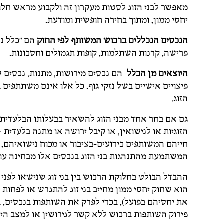
מאפשר לבני הזוג
לסטות מעקרון זה ולקבוע מראש חלו
יחסי ממון, ומתוך בחירה חופשית ומודעת.
הנכסים הנכללים ברכוש המשותף לפי החוק
הם "כלל נכס
פרישה, קרנות השתלמות, קופות תגמולים וחסכונות.
היוצאים מן הכלל
הם נכסים מירושות, מתנות, נכסים שה
פיצויים אישיים בשל נזקי גוף. כל אלו אינם משתתפים ב
הזוג.
גם אם בחר אחד מבני הזוג להשאיר בבעלותו הבלעדית 
הזוגיות או לנישואין, או קיבל ירושה או מתנה בלעדית – 
חייהם המשותפים כידועים-בציבור או מכוח נישואיהם, ב
המשתמעת מהתנהגות בני הזוג
בנכסים אלו מבחינה עו
ההבדל הבולט בחלוקת הרכוש בין בני זוג שנישאו לפני כ
הוא שחוק יחסי ממון מחייב בני זוג להתגרש או לפחות ל
את יחסיהם בפועל), בכדי לפרק את השותפות בנכסים, ב
פירוק השותפות ברכוש ללא קשר לגירושין או למצב הי