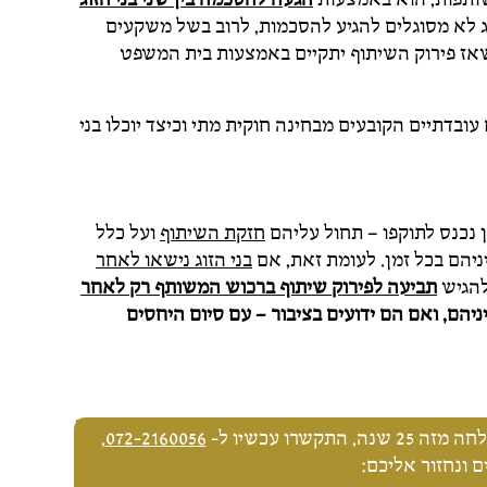
וג לא מסוגלים להגיע להסכמות, לרוב בשל משקעים
 שאז פירוק השיתוף יתקיים באמצעות בית המשפט
בדתיים הקובעים מבחינה חוקית מתי וכיצד יוכלו בני
ן נכנס לתוקפו – תחול עליהם
חזקת השיתוף
ועל כלל
ניהם בכל זמן. לעומת זאת, אם
בני הזוג נישאו לאחר
להגיש
תביעה לפירוק שיתוף ברכוש המשותף רק לאחר
יהם, ואם הם ידועים בציבור – עם סיום היחסים
שרו עכשיו ל-
072-2160056
,
 ונחזור אליכם: